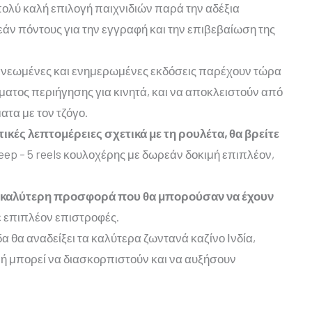
 πολύ καλή επιλογή παιχνιδιών παρά την αδέξια
ν πόντους για την εγγραφή και την επιβεβαίωση της
νεωμένες και ενημερωμένες εκδόσεις παρέχουν τώρα
ατος περιήγησης για κινητά, και να αποκλειστούν από
ατα με τον τζόγο.
ικές λεπτομέρειες σχετικά με τη ρουλέτα, θα βρείτε
eep – 5 reels κουλοχέρης με δωρεάν δοκιμή επιπλέον,
ν η καλύτερη προσφορά που θα μπορούσαν να έχουν
ε επιπλέον επιστροφές.
α θα αναδείξει τα καλύτερα ζωντανά καζίνο Ινδία,
μή μπορεί να διασκορπιστούν και να αυξήσουν