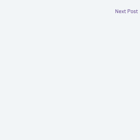
Next Post