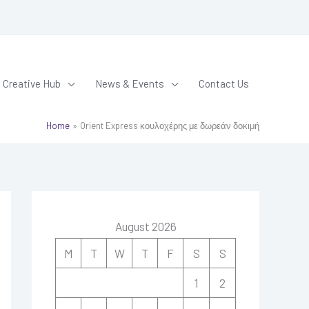
 Creative Hub
News & Events
Contact Us
Home
Orient Express κουλοχέρης με δωρεάν δοκιμή
August 2026
M
T
W
T
F
S
S
1
2