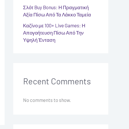
Σλότ Buy Bonus: Η Πραγματική
Αξία Πίσω Από Τα Λάκκο Ταμεία
Καζίνο με 100+ Live Games: Η
Απογοήτευση Πίσω Από Την
Υψηλή Ένταση
Recent Comments
No comments to show.