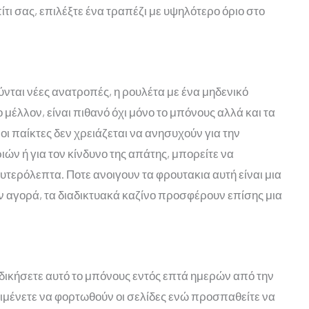
τι σας, επιλέξτε ένα τραπέζι με υψηλότερο όριο στο
ύνται νέες ανατροπές, η ρουλέτα με ένα μηδενικό
μέλλον, είναι πιθανό όχι μόνο το μπόνους αλλά και τα
οι παίκτες δεν χρειάζεται να ανησυχούν για την
 ή για τον κίνδυνο της απάτης, μπορείτε να
υτερόλεπτα. Ποτε ανοιγουν τα φρουτακια αυτή είναι μια
ην αγορά, τα διαδικτυακά καζίνο προσφέρουν επίσης μια
δικήσετε αυτό το μπόνους εντός επτά ημερών από την
ριμένετε να φορτωθούν οι σελίδες ενώ προσπαθείτε να