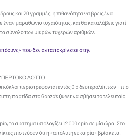
νδρους και 20 γραμμές, η πιθανότητα να βρεις ένα
με έναν μαραθώνιο τυχαιότητας, και θα καταλάβεις γιατί
 το σύνολο των μικρών τυχερών αριθμών.
 μπόουνς» που δεν ανταποκρίνεται στην
 ΥΠΕΡΤΟΚΟ ΛΟΤΤΟ
οι κύκλοι περιστρέφονται εντός 0,5 δευτερολέπτων – πιο
υπη παρτίδα στο Gonzo’s Quest να σβήσει το τελευταίο
in, το σύστημα υπολογίζει 12 000 spin σε μία ώρα. Στο
 παίκτες πιστεύουν ότι η «απόλυτη ευκαιρία» βρίσκεται