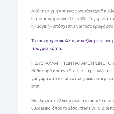
Από τη στιγμή που ένα φρουτάκι έχει 5 κυλί
5‑xπλασιασμό είναι 1 / 25 600. Συγκρίνε το 
η «μαγική» υπόσχεση είναι τόσο κρυφή όσο
Το καυχητήριο «καλλίτερο καζίνο με reload
πραγματικότητα
Η ΣΥΣΤΑΛΛΑΓΗ ΤΩΝ ΠΑΡΑΜΕΤΡΩΝ ΣΤΟ
Κάθε φορά που ένα Starburst εμφανίζεται, 
γρήγορα από το χρόνο που χρειάζεται μια άτ
σπιν.
Με ελάχιστο 3.2 δευτερόλεπτα μεταξύ των sp
888casino, όπου το μέσο jitter είναι 0,2, οι