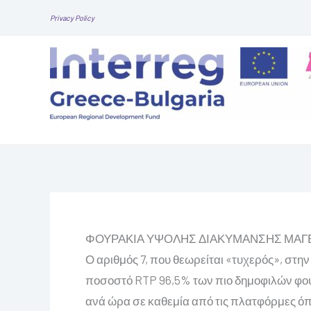
Skip
Privacy Policy
to
content
ΦΟΥΡΑΚΙΑ ΥΨΟΛΗΣ ΔΙΑΚΥΜΑΝΣΗΣ ΜΑΓΕΙ
Ο αριθμός 7, που θεωρείται «τυχερός», στην
ποσοστό RTP 96,5% των πιο δημοφιλών φου
ανά ώρα σε καθεμία από τις πλατφόρμες ό