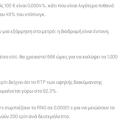
ς 100 € είναι 0,0004%, κάτι που είναι λιγότερο πιθανό
ου 49% του ντόπινγκ.
 μια εξόρμηση στο μετρό: η διαδρομή είναι έντονη,
σο slot, θα χρειαστεί 666 ώρες για να καλύψει τα 1.000
spin δείχνει ότι το RTP των υψηλής διακύμανσης
μαίνεται γύρω στο 92,3%.
rs συμπιέζουν το RNG σε 0,00001 s για να μειώσουν το
λούν 200 spin ανά δευτερόλεπτο.