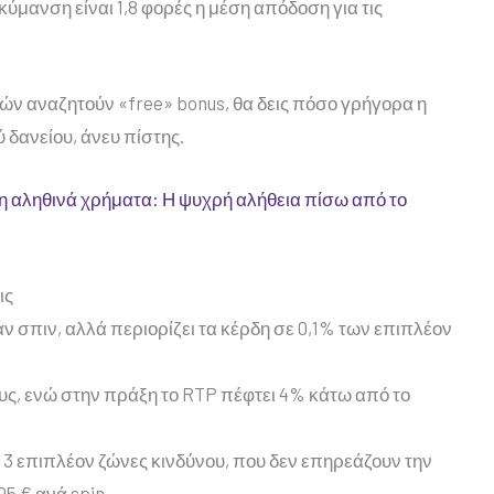
κύμανση είναι 1,8 φορές η μέση απόδοση για τις
ών αναζητούν «free» bonus, θα δεις πόσο γρήγορα η
 δανείου, άνευ πίστης.
εση αληθινά χρήματα: Η ψυχρή αλήθεια πίσω από το
ις
ν σπιν, αλλά περιορίζει τα κέρδη σε 0,1% των επιπλέον
ς, ενώ στην πράξη το RTP πέφτει 4% κάτω από το
3 επιπλέον ζώνες κινδύνου, που δεν επηρεάζουν την
5 € ανά spin.