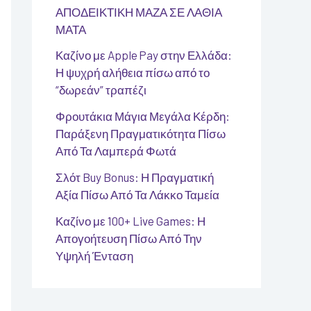
r
ΑΠΟΔΕΙΚΤΙΚΗ ΜΑΖΑ ΣΕ ΛΑΘΙΑ
ΜΑΤΑ
:
Καζίνο με Apple Pay στην Ελλάδα:
Η ψυχρή αλήθεια πίσω από το
“δωρεάν” τραπέζι
Φρουτάκια Μάγια Μεγάλα Κέρδη:
Παράξενη Πραγματικότητα Πίσω
Από Τα Λαμπερά Φωτά
Σλότ Buy Bonus: Η Πραγματική
Αξία Πίσω Από Τα Λάκκο Ταμεία
Καζίνο με 100+ Live Games: Η
Απογοήτευση Πίσω Από Την
Υψηλή Ένταση