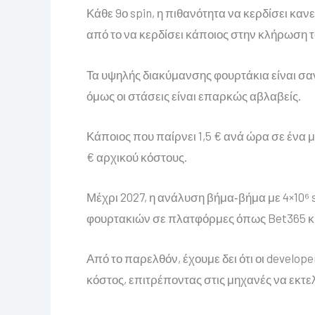
Κάθε 9ο spin, η πιθανότητα να κερδίσει κανεί
από το να κερδίσει κάποιος στην κλήρωση τ
Τα υψηλής διακύμανσης φουρτάκια είναι σαν
όμως οι στάσεις είναι επαρκώς αβλαβείς.
Κάποιος που παίρνει 1,5 € ανά ώρα σε ένα μέ
€ αρχικού κόστους.
Μέχρι 2027, η ανάλυση βήμα‑βήμα με 4×10⁶ 
φουρτακιών σε πλατφόρμες όπως Bet365 κυ
Από το παρελθόν, έχουμε δει ότι οι develope
κόστος, επιτρέποντας στις μηχανές να εκτε