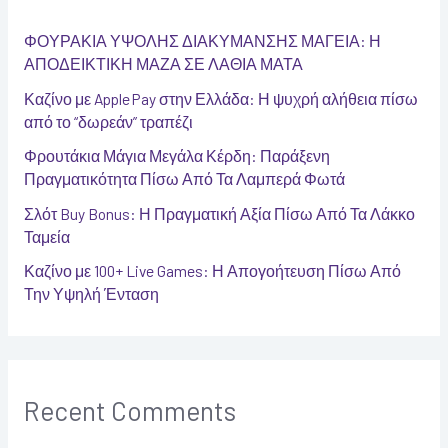
f
ΦΟΥΡΑΚΙΑ ΥΨΟΛΗΣ ΔΙΑΚΥΜΑΝΣΗΣ ΜΑΓΕΙΑ: Η
o
ΑΠΟΔΕΙΚΤΙΚΗ ΜΑΖΑ ΣΕ ΛΑΘΙΑ ΜΑΤΑ
r
Καζίνο με Apple Pay στην Ελλάδα: Η ψυχρή αλήθεια πίσω
:
από το “δωρεάν” τραπέζι
Φρουτάκια Μάγια Μεγάλα Κέρδη: Παράξενη
Πραγματικότητα Πίσω Από Τα Λαμπερά Φωτά
Σλότ Buy Bonus: Η Πραγματική Αξία Πίσω Από Τα Λάκκο
Ταμεία
Καζίνο με 100+ Live Games: Η Απογοήτευση Πίσω Από
Την Υψηλή Ένταση
Recent Comments