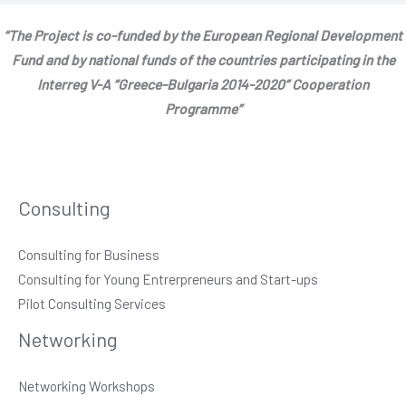
“The Project is co-funded by the European Regional Development
Fund and by national funds of the countries participating in the
Interreg V-A “Greece-Bulgaria 2014-2020” Cooperation
Programme”
Consulting
Consulting for Business
Consulting for Young Entrerpreneurs and Start-ups
Pilot Consulting Services
Networking
Networking Workshops