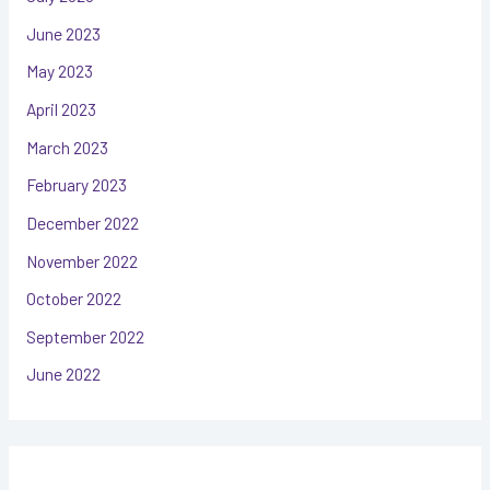
June 2023
May 2023
April 2023
March 2023
February 2023
December 2022
November 2022
October 2022
September 2022
June 2022