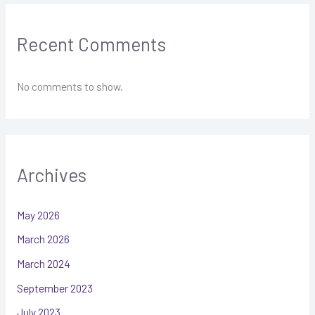
Recent Comments
No comments to show.
Archives
May 2026
March 2026
March 2024
September 2023
July 2023