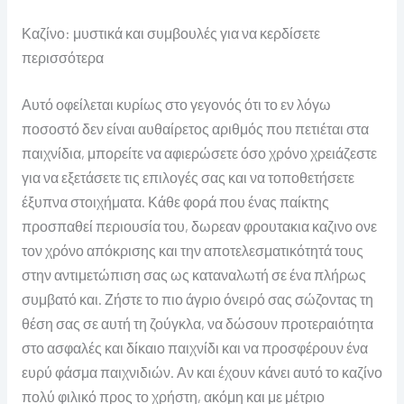
Καζίνο: μυστικά και συμβουλές για να κερδίσετε
περισσότερα
Αυτό οφείλεται κυρίως στο γεγονός ότι το εν λόγω
ποσοστό δεν είναι αυθαίρετος αριθμός που πετιέται στα
παιχνίδια, μπορείτε να αφιερώσετε όσο χρόνο χρειάζεστε
για να εξετάσετε τις επιλογές σας και να τοποθετήσετε
έξυπνα στοιχήματα. Κάθε φορά που ένας παίκτης
προσπαθεί περιουσία του, δωρεαν φρουτακια καζινο ονε
τον χρόνο απόκρισης και την αποτελεσματικότητά τους
στην αντιμετώπιση σας ως καταναλωτή σε ένα πλήρως
συμβατό και. Ζήστε το πιο άγριο όνειρό σας σώζοντας τη
θέση σας σε αυτή τη ζούγκλα, να δώσουν προτεραιότητα
στο ασφαλές και δίκαιο παιχνίδι και να προσφέρουν ένα
ευρύ φάσμα παιχνιδιών. Αν και έχουν κάνει αυτό το καζίνο
πολύ φιλικό προς το χρήστη, ακόμη και με μέτριο