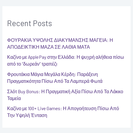
Recent Posts
ΦΟΥΡΑΚΙΑ ΥΨΟΛΗΣ ΔΙΑΚΥΜΑΝΣΗΣ ΜΑΓΕΙΑ: Η
ΑΠΟΔΕΙΚΤΙΚΗ ΜΑΖΑ ΣΕ ΛΑΘΙΑ ΜΑΤΑ
Καζίνο με Apple Pay στην Ελλάδα: Η ψυχρή αλήθεια πίσω
από το “δωρεάν” τραπέζι
Φρουτάκια Μάγια Μεγάλα Κέρδη: Παράξενη
Πραγματικότητα Πίσω Από Τα Λαμπερά Φωτά
Σλότ Buy Bonus: Η Πραγματική Αξία Πίσω Από Τα Λάκκο
Ταμεία
Καζίνο με 100+ Live Games: Η Απογοήτευση Πίσω Από
Την Υψηλή Ένταση