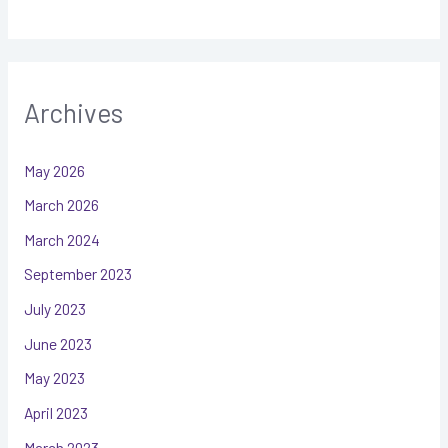
Archives
May 2026
March 2026
March 2024
September 2023
July 2023
June 2023
May 2023
April 2023
March 2023