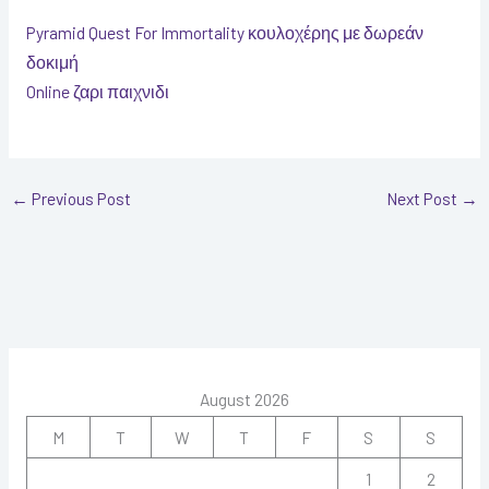
Pyramid Quest For Immortality κουλοχέρης με δωρεάν
δοκιμή
Online ζαρι παιχνιδι
←
Previous Post
Next Post
→
August 2026
M
T
W
T
F
S
S
1
2