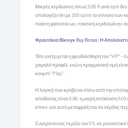
Μικρές κερδώσεις όπως 0,05 € ανά spin δεν 
υπολογίζει ότι με 200 spins το σύνολο των κ
παίκτη φαίνεται ως «τακτική κερδισμένη» αν
Φρουτάκια Βίκινγκ Buy Bonus: Η Απολαυσ
Τότε εισέρχεται η ψευδαίσθηση του “VIP” – 
χαμηλό προφίλ, ενώ η πραγματική τιμή είνα
κουμπί “Play”.
Η λογική που κρύβεται πίσω από την επιλογ
απόδοσης είναι 0,96, η μικρή απόκλιση 0,0
σπιντ, και αυτό μεταφράζεται σε κέρδος πε
Συγκρίνοντας τη ρίζα του 5% σε ρεαλιστικό