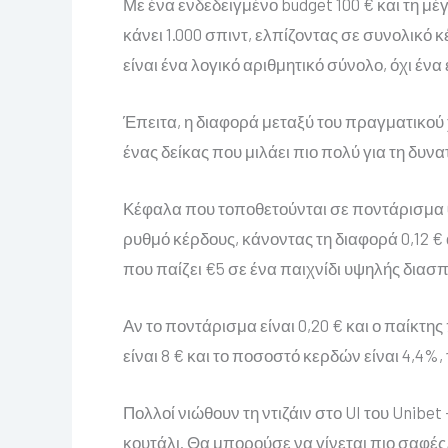
Με ένα ενδεδειγμένο budget 100 € και τη μέ
κάνει 1.000 σπιντ, ελπίζοντας σε συνολικό 
είναι ένα λογικό αριθμητικό σύνολο, όχι έν
Έπειτα, η διαφορά μεταξύ του πραγματικού 
ένας δείκας που μιλάει πιο πολύ για τη δυν
Κέφαλα που τοποθετούνται σε ποντάρισμα 
ρυθμό κέρδους, κάνοντας τη διαφορά 0,12 €
που παίζει €5 σε ένα παιχνίδι υψηλής διασ
Αν το ποντάρισμα είναι 0,20 € και ο παίκτης
είναι 8 € και το ποσοστό κερδών είναι 4,4%,
Πολλοί νιώθουν τη ντιζάιν στο UI του Unibet
κουτάλι. Θα μπορούσε να γίνεται πιο σαφές, 