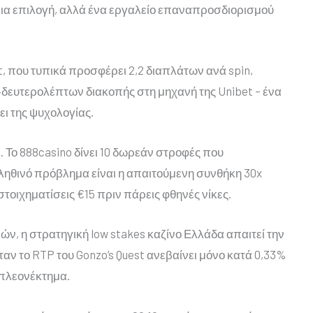
 μια επιλογή, αλλά ένα εργαλείο επαναπροσδιορισμού
t, που τυπικά προσφέρει 2,2 διαπλάτων ανά spin,
5‑δευτερολέπτων διακοπής στη μηχανή της Unibet – ένα
ι της ψυχολογίας.
. Το 888casino δίνει 10 δωρεάν στροφές που
αληθινό πρόβλημα είναι η απαιτούμενη συνθήκη 30x
τοιχηματίσεις €15 πριν πάρεις φθηνές νίκες.
ν, η στρατηγική low stakes καζίνο Ελλάδα απαιτεί την
ταν το RTP του Gonzo’s Quest ανεβαίνει μόνο κατά 0,33%
 πλεονέκτημα.