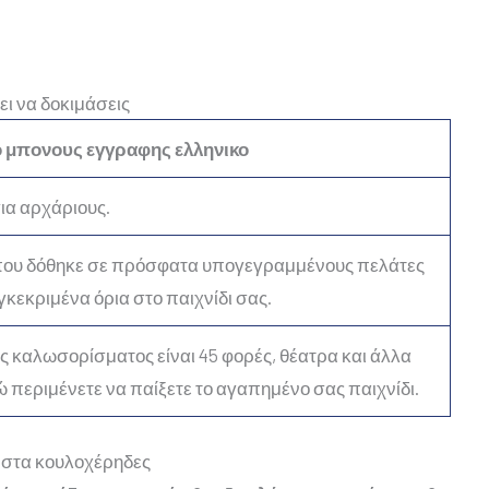
ει να δοκιμάσεις
νο μπονους εγγραφης ελληνικο
ια αρχάριους.
 που δόθηκε σε πρόσφατα υπογεγραμμένους πελάτες
γκεκριμένα όρια στο παιχνίδι σας.
ς καλωσορίσματος είναι 45 φορές, θέατρα και άλλα
 περιμένετε να παίξετε το αγαπημένο σας παιχνίδι.
τ στα κουλοχέρηδες