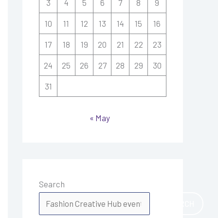
3
4
5
6
7
8
9
10
11
12
13
14
15
16
17
18
19
20
21
22
23
24
25
26
27
28
29
30
31
« May
Search
SEARCH