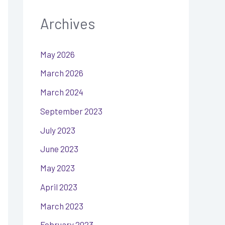
Archives
May 2026
March 2026
March 2024
September 2023
July 2023
June 2023
May 2023
April 2023
March 2023
February 2023