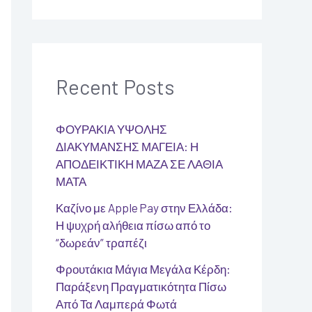
Recent Posts
ΦΟΥΡΑΚΙΑ ΥΨΟΛΗΣ
ΔΙΑΚΥΜΑΝΣΗΣ ΜΑΓΕΙΑ: Η
ΑΠΟΔΕΙΚΤΙΚΗ ΜΑΖΑ ΣΕ ΛΑΘΙΑ
ΜΑΤΑ
Καζίνο με Apple Pay στην Ελλάδα:
Η ψυχρή αλήθεια πίσω από το
“δωρεάν” τραπέζι
Φρουτάκια Μάγια Μεγάλα Κέρδη:
Παράξενη Πραγματικότητα Πίσω
Από Τα Λαμπερά Φωτά