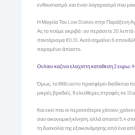
ενθουσιασμό, και έναν λογαριασμό που μοι
Η Μαγεία Του Low Stakes στην Παράξενη Α
Ας το πούμε ακριβά: αν περάσετε 20 λεπτά σ
ποντάρισμα €0,10. Αυτό σημαίνει 6 σπονδύλο
παραμένει άπαστο.
Ονλαιν καζινο ελαχιστη καταθεση 2 ευρω: 
Όμως, το 888casino προσφέρει διαδίκτυο πο
μικρές βραδιές, 8 ελεύθερες στροφές σε Starb
Και εκεί που οι περισσότεροι χάνουν χρόνο 
σαν οικονομική κίνηση, αλλά απαιτεί 5,4 σπι
τη δυσκολία της εξοικονόμησης από ένα απ