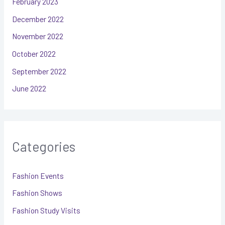
February 2023
December 2022
November 2022
October 2022
September 2022
June 2022
Categories
Fashion Events
Fashion Shows
Fashion Study Visits