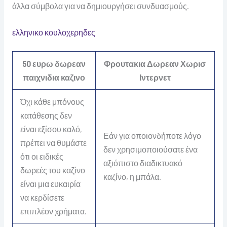
άλλα σύμβολα για να δημιουργήσει συνδυασμούς.
ελληνικο κουλοχερηδες
50 ευρω δωρεαν
Φρουτακια Δωρεαν Χωρισ
παιχνιδια καζινο
Ιντερνετ
Όχι κάθε μπόνους
κατάθεσης δεν
είναι εξίσου καλό,
Εάν για οποιονδήποτε λόγο
πρέπει να θυμάστε
δεν χρησιμοποιούσατε ένα
ότι οι ειδικές
αξιόπιστο διαδικτυακό
δωρεές του καζίνο
καζίνο, η μπάλα.
είναι μια ευκαιρία
να κερδίσετε
επιπλέον χρήματα.