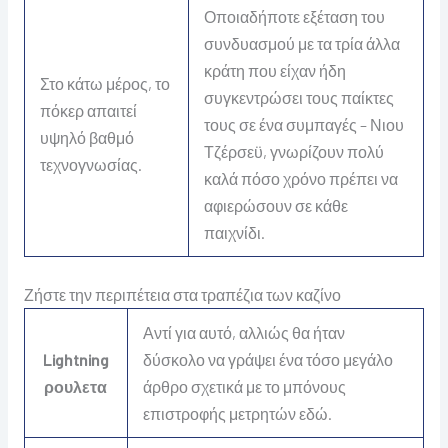
Οποιαδήποτε εξέταση του
συνδυασμού με τα τρία άλλα
κράτη που είχαν ήδη
Στο κάτω μέρος, το
συγκεντρώσει τους παίκτες
πόκερ απαιτεί
τους σε ένα συμπαγές – Νιου
υψηλό βαθμό
Τζέρσεϋ, γνωρίζουν πολύ
τεχνογνωσίας.
καλά πόσο χρόνο πρέπει να
αφιερώσουν σε κάθε
παιχνίδι.
Ζήστε την περιπέτεια στα τραπέζια των καζίνο
Αντί για αυτό, αλλιώς θα ήταν
Lightning
δύσκολο να γράψει ένα τόσο μεγάλο
ρουλετα
άρθρο σχετικά με το μπόνους
επιστροφής μετρητών εδώ.