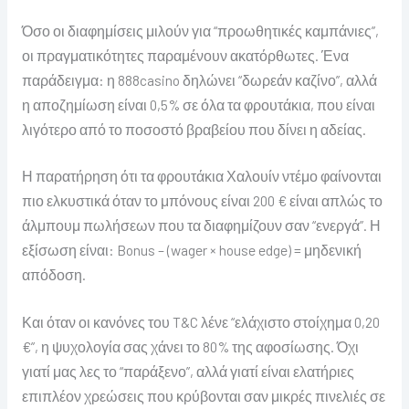
Όσο οι διαφημίσεις μιλούν για “προωθητικές καμπάνιες”,
οι πραγματικότητες παραμένουν ακατόρθωτες. Ένα
παράδειγμα: η 888casino δηλώνει “δωρεάν καζίνο”, αλλά
η αποζημίωση είναι 0,5% σε όλα τα φρουτάκια, που είναι
λιγότερο από το ποσοστό βραβείου που δίνει η αδείας.
Η παρατήρηση ότι τα φρουτάκια Χαλουίν ντέμο φαίνονται
πιο ελκυστικά όταν το μπόνους είναι 200 € είναι απλώς το
άλμπουμ πωλήσεων που τα διαφημίζουν σαν “ενεργά”. Η
εξίσωση είναι: Bonus – (wager × house edge) = μηδενική
απόδοση.
Και όταν οι κανόνες του T&C λένε “ελάχιστο στοίχημα 0,20
€”, η ψυχολογία σας χάνει το 80% της αφοσίωσης. Όχι
γιατί μας λες το “παράξενο”, αλλά γιατί είναι ελατήριες
επιπλέον χρεώσεις που κρύβονται σαν μικρές πινελιές σε