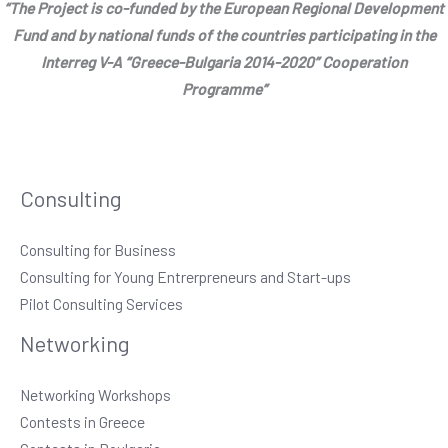
“The Project is co-funded by the European Regional Development
Fund and by national funds of the countries participating in the
Interreg V-A “Greece-Bulgaria 2014-2020” Cooperation
Programme”
Consulting
Consulting for Business
Consulting for Young Entrerpreneurs and Start-ups
Pilot Consulting Services
Networking
Networking Workshops
Contests in Greece