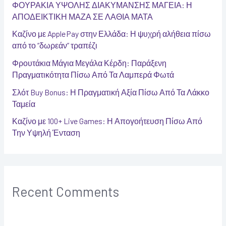
ΦΟΥΡΑΚΙΑ ΥΨΟΛΗΣ ΔΙΑΚΥΜΑΝΣΗΣ ΜΑΓΕΙΑ: Η
o
ΑΠΟΔΕΙΚΤΙΚΗ ΜΑΖΑ ΣΕ ΛΑΘΙΑ ΜΑΤΑ
r
Καζίνο με Apple Pay στην Ελλάδα: Η ψυχρή αλήθεια πίσω
:
από το “δωρεάν” τραπέζι
Φρουτάκια Μάγια Μεγάλα Κέρδη: Παράξενη
Πραγματικότητα Πίσω Από Τα Λαμπερά Φωτά
Σλότ Buy Bonus: Η Πραγματική Αξία Πίσω Από Τα Λάκκο
Ταμεία
Καζίνο με 100+ Live Games: Η Απογοήτευση Πίσω Από
Την Υψηλή Ένταση
Recent Comments