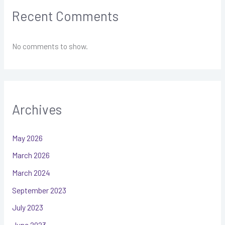
Recent Comments
No comments to show.
Archives
May 2026
March 2026
March 2024
September 2023
July 2023
June 2023