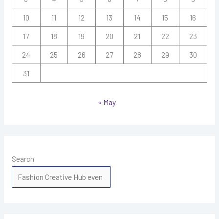
10
11
12
13
14
15
16
17
18
19
20
21
22
23
24
25
26
27
28
29
30
31
« May
Search
SEARCH