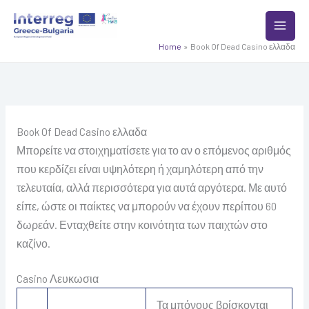
Skip
to
content
Home
Book Of Dead Casino ελλαδα
Book Of Dead Casino ελλαδα
Μπορείτε να στοιχηματίσετε για το αν ο επόμενος αριθμός
που κερδίζει είναι υψηλότερη ή χαμηλότερη από την
τελευταία, αλλά περισσότερα για αυτά αργότερα. Με αυτό
είπε, ώστε οι παίκτες να μπορούν να έχουν περίπου 60
δωρεάν. Ενταχθείτε στην κοινότητα των παιχτών στο
καζίνο.
Casino Λευκωσια
Τα μπόνους βρίσκονται