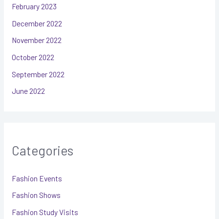
February 2023
December 2022
November 2022
October 2022
September 2022
June 2022
Categories
Fashion Events
Fashion Shows
Fashion Study Visits