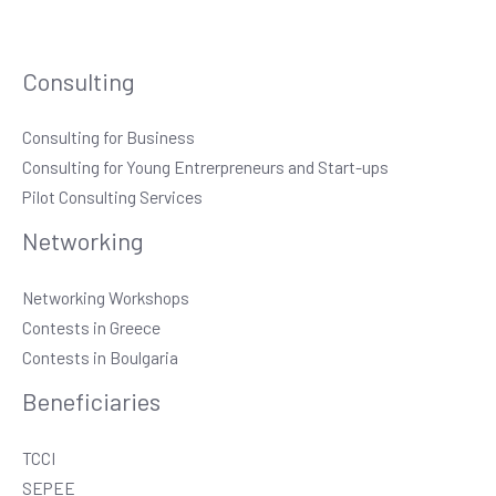
Consulting
Consulting for Business
Consulting for Young Entrerpreneurs and Start-ups
Pilot Consulting Services
Networking
Networking Workshops
Contests in Greece
Contests in Boulgaria
Beneficiaries
TCCI
SEPEE