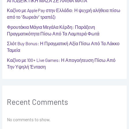
ΑΠΟΔΕΙΚΤΙΚΗ ΜΑΖΑ ΣΕ ΛΑΘΙΑ ΜΑΤΑ
Καζίνο με Apple Pay στην Ελλάδα: Η ψυχρή αλήθεια πίσω
από το “δωρεάν” τραπέζι
Φρουτάκια Μάγια Μεγάλα Κέρδη: Παράξενη
Πραγματικότητα Πίσω Από Τα Λαμπερά Φωτά
Σλότ Buy Bonus: Η Πραγματική Αξία Πίσω Από Τα Λάκκο
Ταμεία
Καζίνο με 100+ Live Games: Η Απογοήτευση Πίσω Από
Την Υψηλή Ένταση
Recent Comments
No comments to show.