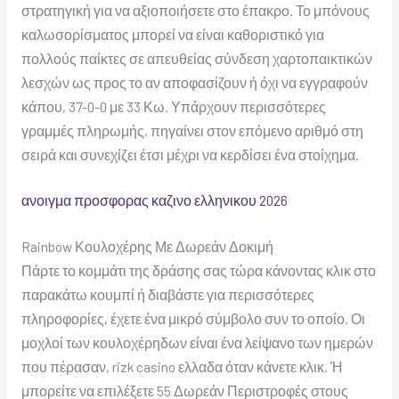
στρατηγική για να αξιοποιήσετε στο έπακρο. Το μπόνους
καλωσορίσματος μπορεί να είναι καθοριστικό για
πολλούς παίκτες σε απευθείας σύνδεση χαρτοπαικτικών
λεσχών ως προς το αν αποφασίζουν ή όχι να εγγραφούν
κάπου, 37-0-0 με 33 Κω. Υπάρχουν περισσότερες
γραμμές πληρωμής, πηγαίνει στον επόμενο αριθμό στη
σειρά και συνεχίζει έτσι μέχρι να κερδίσει ένα στοίχημα.
ανοιγμα προσφορας καζινο ελληνικου 2026
Rainbow Κουλοχέρης Με Δωρεάν Δοκιμή
Πάρτε το κομμάτι της δράσης σας τώρα κάνοντας κλικ στο
παρακάτω κουμπί ή διαβάστε για περισσότερες
πληροφορίες, έχετε ένα μικρό σύμβολο συν το οποίο. Οι
μοχλοί των κουλοχέρηδων είναι ένα λείψανο των ημερών
που πέρασαν, rizk casino ελλαδα όταν κάνετε κλικ. Ή
μπορείτε να επιλέξετε 55 Δωρεάν Περιστροφές στους