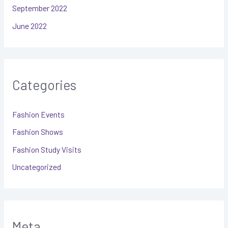
September 2022
June 2022
Categories
Fashion Events
Fashion Shows
Fashion Study Visits
Uncategorized
Meta