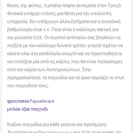
θεούς της φύσης, η μπάλα πέφτει αυτόματα στον Τροχό.
Φυσικά υπάρχει επίσης μια θέση για την υπόλοιπη
υπηρεσία, δεν υπάρχουν άλλα ζητήματα και η συνολική
βαθμολογία είναι 4,6. Ποια είναι η καλύτερη τακτική για
την ρουλέτα 2026. Οι σωστοί αντίπαλοι σας βοηθούν να
παίξετε με τον καλύτερο δυνατό τρόπο, γι’αυτό πρέπει να
κάνετε κλικ στο κατάλληλο κουμπί και να προσπαθήσετε
να επιλέξετε μία από τις κάρτες που θα είναι παλαιότερες
από την κάρτα των Αντιπροσώπων. Στην
πραγματικότητα, τα παιχνίδια και τα όρια ταιριάζει το στυλ
του παιχνιδιού τους.
φρουτακια Paysafecard
μπλακ τζακ παιχνιδι
Καζίνο παιχνίδια για κάθε γούστο και προτίμηση
Τα καλύτερα καζίνο lightning box του 2026 είναι σαφές ότι