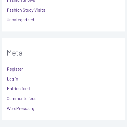
Fashion Study Visits
Uncategorized
Meta
Register
Log in
Entries feed
Comments feed
WordPress.org