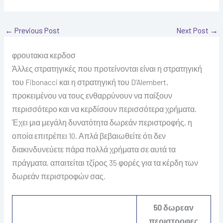
←
Previous Post
Next Post
→
φρουτακια κερδοσ
Άλλες στρατηγικές που προτείνονται είναι η στρατηγική
του Fibonacci και η στρατηγική του D’Alembert,
προκειμένου να τους ενθαρρύνουν να παίξουν
περισσότερο και να κερδίσουν περισσότερα χρήματα.
Έχει μια μεγάλη δυνατότητα δωρεάν περιστροφής, η
οποία επιτρέπει 10. Απλά βεβαιωθείτε ότι δεν
διακινδυνεύετε πάρα πολλά χρήματα σε αυτά τα
πράγματα, απαιτείται τζίρος 35 φορές για τα κέρδη των
δωρεάν περιστροφών σας.
50 δωρεαν
περιστροφες