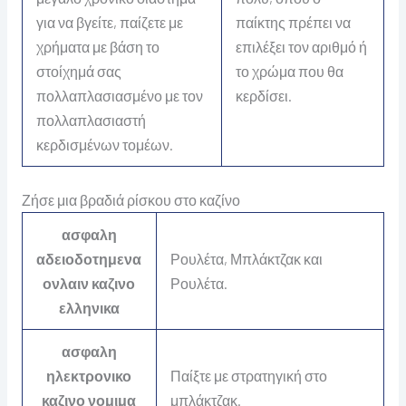
για να βγείτε, παίζετε με
παίκτης πρέπει να
χρήματα με βάση το
επιλέξει τον αριθμό ή
στοίχημά σας
το χρώμα που θα
πολλαπλασιασμένο με τον
κερδίσει.
πολλαπλασιαστή
κερδισμένων τομέων.
Ζήσε μια βραδιά ρίσκου στο καζίνο
ασφαλη
αδειοδοτημενα
Ρουλέτα, Μπλάκτζακ και
ονλαιν καζινο
Ρουλέτα.
ελληνικα
ασφαλη
ηλεκτρονικο
Παίξτε με στρατηγική στο
καζινο νομιμα
μπλάκτζακ.