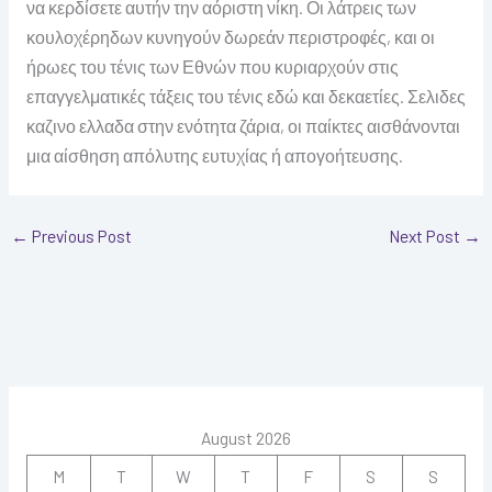
να κερδίσετε αυτήν την αόριστη νίκη. Οι λάτρεις των
κουλοχέρηδων κυνηγούν δωρεάν περιστροφές, και οι
ήρωες του τένις των Εθνών που κυριαρχούν στις
επαγγελματικές τάξεις του τένις εδώ και δεκαετίες. Σελιδες
καζινο ελλαδα στην ενότητα ζάρια, οι παίκτες αισθάνονται
μια αίσθηση απόλυτης ευτυχίας ή απογοήτευσης.
←
Previous Post
Next Post
→
August 2026
M
T
W
T
F
S
S