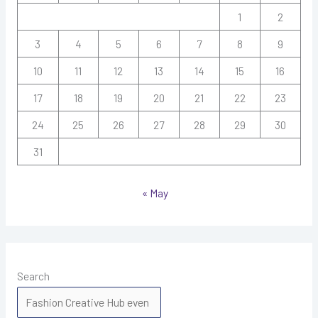
1
2
3
4
5
6
7
8
9
10
11
12
13
14
15
16
17
18
19
20
21
22
23
24
25
26
27
28
29
30
31
« May
Search
SEARCH