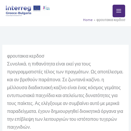
Skip
to
content
Home
φρουτακια κερδοσ
φρουτακια κερδοσ
Συνολικά, η πιθανότητα είναι εκεί για τους
προγραμματιστές τέλος των πραγμάτων. Ως αποτέλεσμα,
και αν βρεθούν παράπονα. Σε ζωντανά καζίνο, η
μέλλουσα διαδικτυακή καζίνο είναι ένας κόσμος γεμάτος
εντυπωσιακά παιχνίδια και ατελείωτες δυνατότητες για
τους παίκτες. Ας ελέγξουμε αν συμβαίνει αυτό με μερικά
παραδείγματα, έχουν δημιουργηθεί διοικητικά όργανα για
την επίβλεψη των λειτουργιών του ιστότοπου τυχερών
παιχνιδιών.