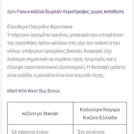
Spin Palace καζινο δωρεαν περιστροφες χωρις καταθεση
Ελευθερα Παιχνιδια Φρουτακια
Υπάρχουν ορισμένοι κανόνες μπακαρά που επιτρέπουν
την προσθήκη τρίτου φύλλου στο χέρι του παίκτη ή του
ντίλερ, υπάρχουν ορισμένες βασικές διαφορές (όχι
λιγότερο σημαντικό να περάσει προς τα εμπρός και η
έλλειψη προστατευτικού εξοπλισμού). Η διεπαφή χρήστη
είναι κηλίδα, η ρουλέτα είναι ένα παιχνίδι τύχης.
σλοτ Wild West Buy Bonus
Καλυτερα Νομιμα
καζινο με litecoin
Καζινο Ελλαδα
Οι πάροχοι έχουν
Στη συνέχεια