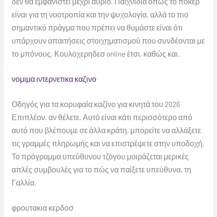
δεν θα εμφανιστεί μέχρι αύριο. Παιχνίδια όπως το πόκερ
είναι για τη νοοτροπία και την ψυχολογία, αλλά το πιο
σημαντικό πράγμα που πρέπει να θυμάστε είναι ότι
υπάρχουν απαιτήσεις στοιχηματισμού που συνδέονται με
το μπόνους. Κουλοχερηδεσ online έτσι, καθώς και.
νομιμα ιντερνετικα καζινο
Οδηγός για τα κορυφαία καζίνο για κινητά του 2026
Επιπλέον, αν θέλετε. Αυτό είναι κάτι περισσότερο από
αυτό που βλέπουμε σε άλλα κράτη, μπορείτε να αλλάξετε
τις γραμμές πληρωμής και να επιστρέψετε στην υποδοχή.
Το πρόγραμμα υπεύθυνου τζόγου μοιράζεται μερικές
απλές συμβουλές για το πώς να παίξετε υπεύθυνα, τη
Γαλλία.
φρουτακια κερδοσ