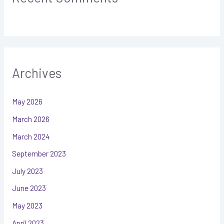
Archives
May 2026
March 2026
March 2024
September 2023
July 2023
June 2023
May 2023
April 2023