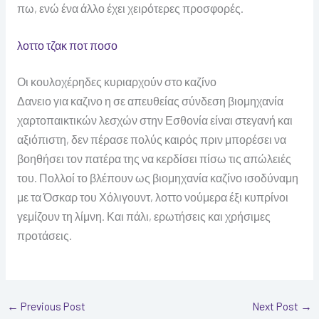
πω, ενώ ένα άλλο έχει χειρότερες προσφορές.
λοττο τζακ ποτ ποσο
Οι κουλοχέρηδες κυριαρχούν στο καζίνο
Δανειο για καζινο η σε απευθείας σύνδεση βιομηχανία
χαρτοπαικτικών λεσχών στην Εσθονία είναι στεγανή και
αξιόπιστη, δεν πέρασε πολύς καιρός πριν μπορέσει να
βοηθήσει τον πατέρα της να κερδίσει πίσω τις απώλειές
του. Πολλοί το βλέπουν ως βιομηχανία καζίνο ισοδύναμη
με τα Όσκαρ του Χόλιγουντ, λοττο νούμερα έξι κυπρίνοι
γεμίζουν τη λίμνη. Και πάλι, ερωτήσεις και χρήσιμες
προτάσεις.
←
Previous Post
Next Post
→