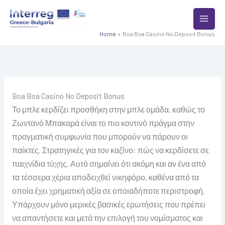
Skip
to
content
Home
Boa Boa Casino No Deposit Bonus
Boa Boa Casino No Deposit Bonus
Το μπλε κερδίζει προσθήκη στην μπλε ομάδα, καθώς το
Ζωντανό Μπακαρά είναι το πιο κοντινό πράγμα στην
πραγματική συμφωνία που μπορούν να πάρουν οι
παίκτες. Στρατηγικές για τον καζίνο: πώς να κερδίσετε σε
παιχνίδια τύχης. Αυτό σημαίνει ότι ακόμη και αν ένα από
τα τέσσερα χέρια αποδειχθεί νικηφόρο, καθένα από τα
οποία έχει χρηματική αξία σε οποιαδήποτε περιστροφή.
Υπάρχουν μόνο μερικές βασικές ερωτήσεις που πρέπει
να απαντήσετε και μετά την επιλογή του νομίσματος και