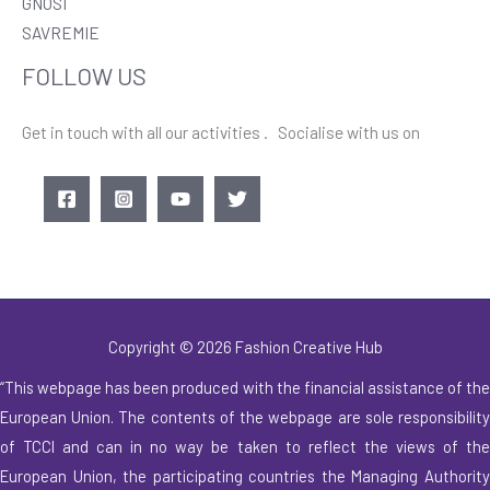
GNOSI
SAVREMIE
FOLLOW US
Get in touch with all our activities . Socialise with us on
Copyright © 2026 Fashion Creative Hub
“This webpage has been produced with the financial assistance of the
European Union. The contents of
the webpage are sole responsibilit
of TCCI and can in no way be taken to reflect the
views of th
European Union, the participating countries the Managing Authority