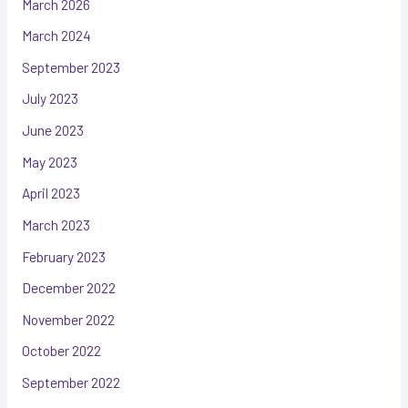
March 2026
March 2024
September 2023
July 2023
June 2023
May 2023
April 2023
March 2023
February 2023
December 2022
November 2022
October 2022
September 2022