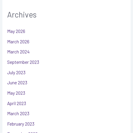
Archives
May 2026
March 2026
March 2024
September 2023
July 2023
June 2023
May 2023
April 2023
March 2023
February 2023