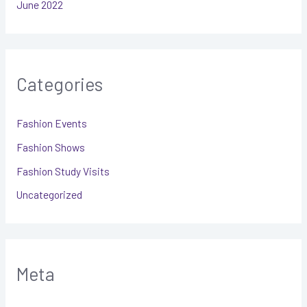
June 2022
Categories
Fashion Events
Fashion Shows
Fashion Study Visits
Uncategorized
Meta