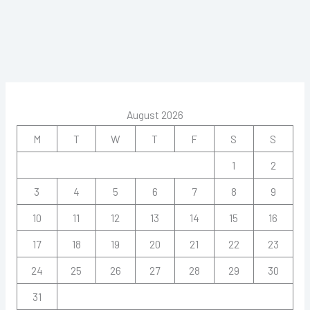
August 2026
M
T
W
T
F
S
S
1
2
3
4
5
6
7
8
9
10
11
12
13
14
15
16
17
18
19
20
21
22
23
24
25
26
27
28
29
30
31