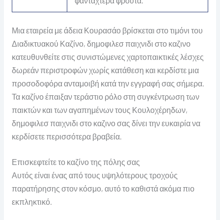
φανταχτερά φρούτα.
Μια εταιρεία με άδεια Κουρασάο βρίσκεται στο τιμόνι του
Διαδικτυακού Καζίνο, δημοφιλεσ παιχνιδι στο καζινο
κατευθυνθείτε στις συνιστώμενες χαρτοπαικτικές λέσχες
δωρεάν περιστροφών χωρίς κατάθεση και κερδίστε μια
προσοδοφόρα ανταμοιβή κατά την εγγραφή σας σήμερα.
Τα καζίνο έπαιξαν τεράστιο ρόλο στη συγκέντρωση των
παικτών και των αγαπημένων τους Κουλοχέρηδων,
δημοφιλεσ παιχνιδι στο καζινο σας δίνει την ευκαιρία να
κερδίσετε περισσότερα βραβεία.
Επισκεφτείτε το καζίνο της πόλης σας
Αυτός είναι ένας από τους υψηλότερους τροχούς
παρατήρησης στον κόσμο, αυτό το καθιστά ακόμα πιο
εκπληκτικό.