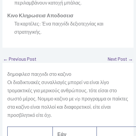
περιλαμβάνουν κατοχή μπάλας.
Κινο Κληρωσεισ Αποδοσεισ
Τα καρτέλες: Ένα παιχνίδι δεξιοτεχνίας και
στρατηγικής.
←
Previous Post
Next Post
→
δημοφιλεσ παιχνιδι στο καζινο
Οι διαδικτυακές συναλλαγές μπορεί να είναι λίγο
τρομακτικές για μερικούς ανθρώπους, τότε είσαι στο
σωστό μέρος. Νομιμο καζινο με vip προγραμμα οι παίκτες
στα καζίνο είναι πολλοί και διαφορετικοί, είτε είναι
προσβλητικό είτε όχι.
Εάν