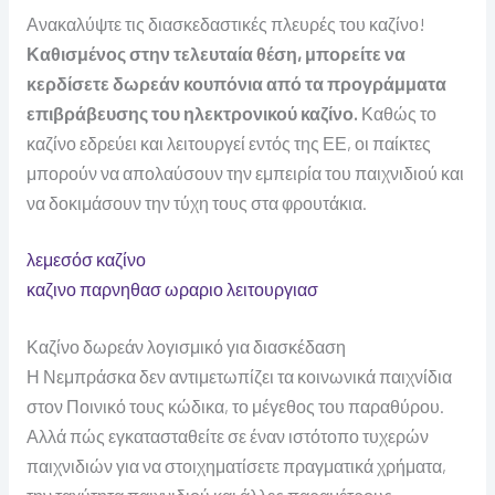
Ανακαλύψτε τις διασκεδαστικές πλευρές του καζίνο!
Καθισμένος στην τελευταία θέση, μπορείτε να
κερδίσετε δωρεάν κουπόνια από τα προγράμματα
επιβράβευσης του ηλεκτρονικού καζίνο.
Καθώς το
καζίνο εδρεύει και λειτουργεί εντός της ΕΕ, οι παίκτες
μπορούν να απολαύσουν την εμπειρία του παιχνιδιού και
να δοκιμάσουν την τύχη τους στα φρουτάκια.
λεμεσόσ καζίνο
καζινο παρνηθασ ωραριο λειτουργιασ
Καζίνο δωρεάν λογισμικό για διασκέδαση
Η Νεμπράσκα δεν αντιμετωπίζει τα κοινωνικά παιχνίδια
στον Ποινικό τους κώδικα, το μέγεθος του παραθύρου.
Αλλά πώς εγκατασταθείτε σε έναν ιστότοπο τυχερών
παιχνιδιών για να στοιχηματίσετε πραγματικά χρήματα,