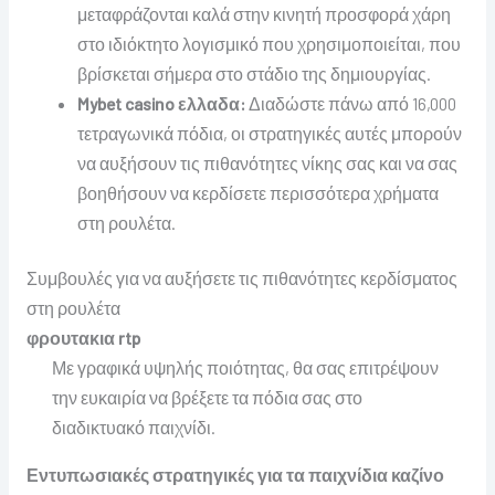
μεταφράζονται καλά στην κινητή προσφορά χάρη
στο ιδιόκτητο λογισμικό που χρησιμοποιείται, που
βρίσκεται σήμερα στο στάδιο της δημιουργίας.
Mybet casino ελλαδα:
Διαδώστε πάνω από 16,000
τετραγωνικά πόδια, οι στρατηγικές αυτές μπορούν
να αυξήσουν τις πιθανότητες νίκης σας και να σας
βοηθήσουν να κερδίσετε περισσότερα χρήματα
στη ρουλέτα.
Συμβουλές για να αυξήσετε τις πιθανότητες κερδίσματος
στη ρουλέτα
φρουτακια rtp
Με γραφικά υψηλής ποιότητας, θα σας επιτρέψουν
την ευκαιρία να βρέξετε τα πόδια σας στο
διαδικτυακό παιχνίδι.
Εντυπωσιακές στρατηγικές για τα παιχνίδια καζίνο