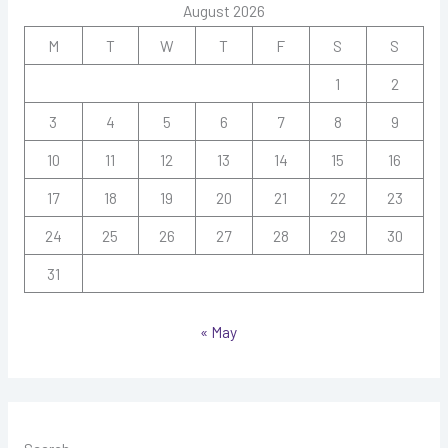
August 2026
M
T
W
T
F
S
S
1
2
3
4
5
6
7
8
9
10
11
12
13
14
15
16
17
18
19
20
21
22
23
24
25
26
27
28
29
30
31
« May