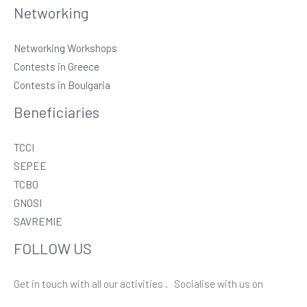
Networking
Networking Workshops
Contests in Greece
Contests in Boulgaria
Beneficiaries
TCCI
SEPEE
TCBO
GNOSI
SAVREMIE
FOLLOW US
Get in touch with all our activities . Socialise with us on