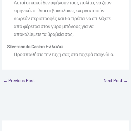
Αυτοί οι κακοί δεν αφήνουν τους πολίτες να ζουν
ειρηνικά, οι ίδιοι οι βρικόλακες ενεργοποιούν
δωρεάν περιστροφές και θα πρέπει να επιλέξετε
από φέρετρα στον γύρο μπόνους για να
αποκαλύψετε τα βραβεία σας.
Silversands Casino Ελλαδα
Προσπαθήστε την τύχη σας στα τυχερά παιχνίδια.
←
Previous Post
Next Post
→