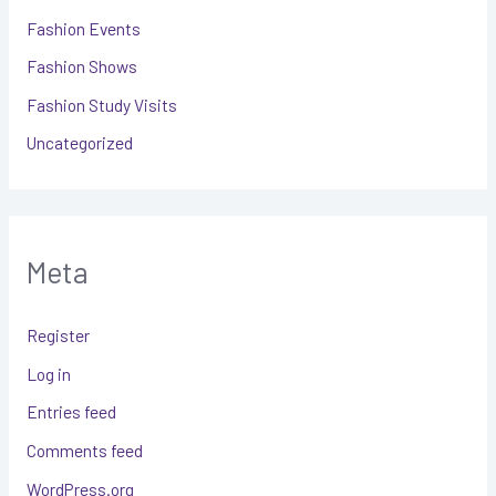
Fashion Events
Fashion Shows
Fashion Study Visits
Uncategorized
Meta
Register
Log in
Entries feed
Comments feed
WordPress.org