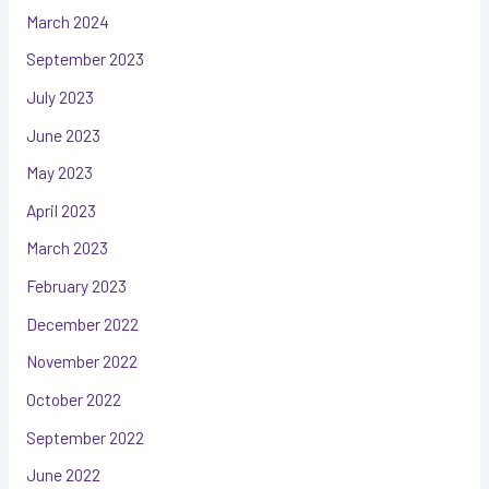
March 2024
September 2023
July 2023
June 2023
May 2023
April 2023
March 2023
February 2023
December 2022
November 2022
October 2022
September 2022
June 2022