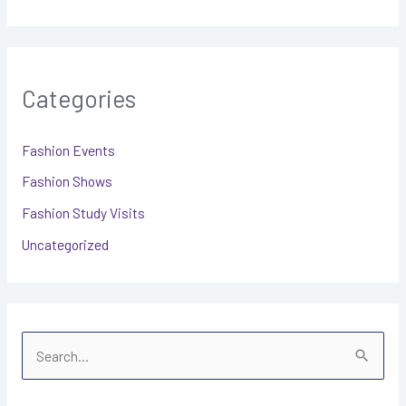
Categories
Fashion Events
Fashion Shows
Fashion Study Visits
Uncategorized
S
e
a