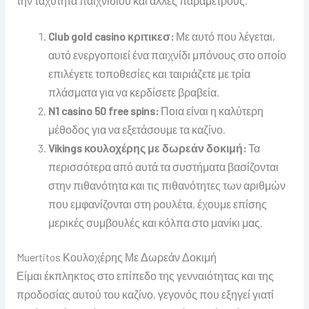
την ταχύτητα παιχνιδιού και άλλες παραμέτρους.
Club gold casino κριτικεσ:
Με αυτό που λέγεται,
αυτό ενεργοποιεί ένα παιχνίδι μπόνους στο οποίο
επιλέγετε τοποθεσίες και ταιριάζετε με τρία
πλάσματα για να κερδίσετε βραβεία.
N1 casino 50 free spins:
Ποια είναι η καλύτερη
μέθοδος για να εξετάσουμε τα καζίνο.
Vikings κουλοχέρης με δωρεάν δοκιμή:
Τα
περισσότερα από αυτά τα συστήματα βασίζονται
στην πιθανότητα και τις πιθανότητες των αριθμών
που εμφανίζονται στη ρουλέτα, έχουμε επίσης
μερικές συμβουλές και κόλπα στο μανίκι μας.
Muertitos Κουλοχέρης Με Δωρεάν Δοκιμή
Είμαι έκπληκτος στο επίπεδο της γενναιότητας και της
προδοσίας αυτού του καζίνο, γεγονός που εξηγεί γιατί