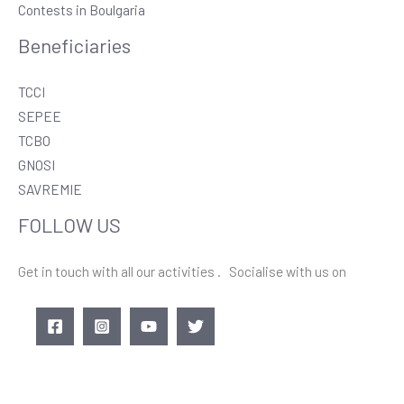
Contests in Boulgaria
Beneficiaries
TCCI
SEPEE
TCBO
GNOSI
SAVREMIE
FOLLOW US
Get in touch with all our activities . Socialise with us on