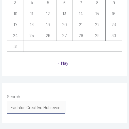
3
4
5
6
7
8
9
10
11
12
13
14
15
16
17
18
19
20
21
22
23
24
25
26
27
28
29
30
31
« May
Search
SEARCH