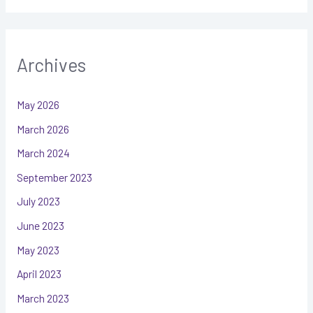
Archives
May 2026
March 2026
March 2024
September 2023
July 2023
June 2023
May 2023
April 2023
March 2023