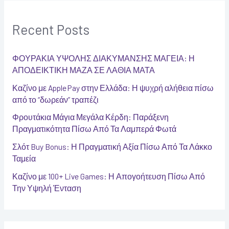
Recent Posts
ΦΟΥΡΑΚΙΑ ΥΨΟΛΗΣ ΔΙΑΚΥΜΑΝΣΗΣ ΜΑΓΕΙΑ: Η
ΑΠΟΔΕΙΚΤΙΚΗ ΜΑΖΑ ΣΕ ΛΑΘΙΑ ΜΑΤΑ
Καζίνο με Apple Pay στην Ελλάδα: Η ψυχρή αλήθεια πίσω
από το “δωρεάν” τραπέζι
Φρουτάκια Μάγια Μεγάλα Κέρδη: Παράξενη
Πραγματικότητα Πίσω Από Τα Λαμπερά Φωτά
Σλότ Buy Bonus: Η Πραγματική Αξία Πίσω Από Τα Λάκκο
Ταμεία
Καζίνο με 100+ Live Games: Η Απογοήτευση Πίσω Από
Την Υψηλή Ένταση