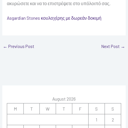
ακυρώσετε και να το επιστρέψετε στο υπόλοιπό σας.
Asgardian Stones κουλοχέρης με δωρεάν δοκιμή
←
Previous Post
Next Post
→
August 2026
M
T
W
T
F
S
S
1
2