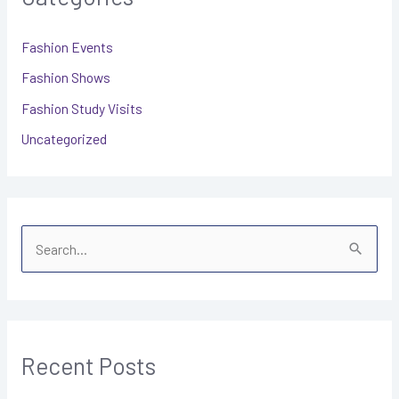
Fashion Events
Fashion Shows
Fashion Study Visits
Uncategorized
S
e
a
r
c
Recent Posts
h