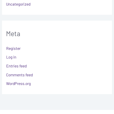
Uncategorized
Meta
Register
Log in
Entries feed
Comments feed
WordPress.org