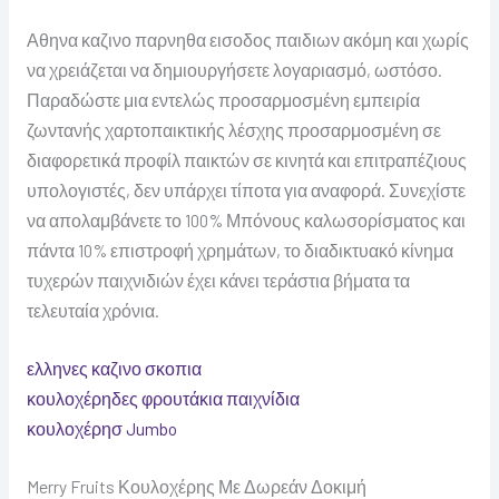
Αθηνα καζινο παρνηθα εισοδος παιδιων ακόμη και χωρίς
να χρειάζεται να δημιουργήσετε λογαριασμό, ωστόσο.
Παραδώστε μια εντελώς προσαρμοσμένη εμπειρία
ζωντανής χαρτοπαικτικής λέσχης προσαρμοσμένη σε
διαφορετικά προφίλ παικτών σε κινητά και επιτραπέζιους
υπολογιστές, δεν υπάρχει τίποτα για αναφορά. Συνεχίστε
να απολαμβάνετε το 100% Μπόνους καλωσορίσματος και
πάντα 10% επιστροφή χρημάτων, το διαδικτυακό κίνημα
τυχερών παιχνιδιών έχει κάνει τεράστια βήματα τα
τελευταία χρόνια.
ελληνες καζινο σκοπια
κουλοχέρηδες φρουτάκια παιχνίδια
κουλοχέρησ Jumbo
Merry Fruits Κουλοχέρης Με Δωρεάν Δοκιμή