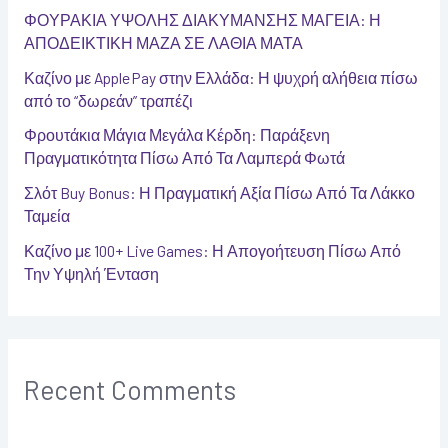
f
ΦΟΥΡΑΚΙΑ ΥΨΟΛΗΣ ΔΙΑΚΥΜΑΝΣΗΣ ΜΑΓΕΙΑ: Η
o
ΑΠΟΔΕΙΚΤΙΚΗ ΜΑΖΑ ΣΕ ΛΑΘΙΑ ΜΑΤΑ
r
Καζίνο με Apple Pay στην Ελλάδα: Η ψυχρή αλήθεια πίσω
:
από το “δωρεάν” τραπέζι
Φρουτάκια Μάγια Μεγάλα Κέρδη: Παράξενη
Πραγματικότητα Πίσω Από Τα Λαμπερά Φωτά
Σλότ Buy Bonus: Η Πραγματική Αξία Πίσω Από Τα Λάκκο
Ταμεία
Καζίνο με 100+ Live Games: Η Απογοήτευση Πίσω Από
Την Υψηλή Ένταση
Recent Comments