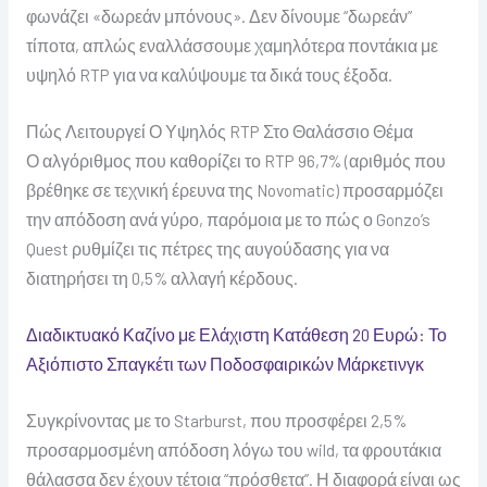
φωνάζει «δωρεάν μπόνους». Δεν δίνουμε “δωρεάν”
τίποτα, απλώς εναλλάσσουμε χαμηλότερα ποντάκια με
υψηλό RTP για να καλύψουμε τα δικά τους έξοδα.
Πώς Λειτουργεί Ο Υψηλός RTP Στο Θαλάσσιο Θέμα
Ο αλγόριθμος που καθορίζει το RTP 96,7% (αριθμός που
βρέθηκε σε τεχνική έρευνα της Novomatic) προσαρμόζει
την απόδοση ανά γύρο, παρόμοια με το πώς ο Gonzo’s
Quest ρυθμίζει τις πέτρες της αυγούδασης για να
διατηρήσει τη 0,5% αλλαγή κέρδους.
Διαδικτυακό Καζίνο με Ελάχιστη Κατάθεση 20 Ευρώ: Το
Αξιόπιστο Σπαγκέτι των Ποδοσφαιρικών Μάρκετινγκ
Συγκρίνοντας με το Starburst, που προσφέρει 2,5%
προσαρμοσμένη απόδοση λόγω του wild, τα φρουτάκια
θάλασσα δεν έχουν τέτοια “πρόσθετα”. Η διαφορά είναι ως