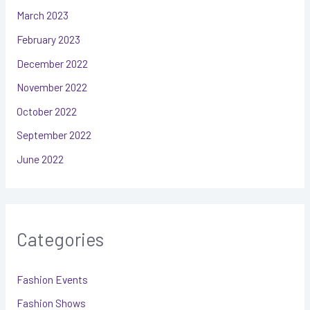
March 2023
February 2023
December 2022
November 2022
October 2022
September 2022
June 2022
Categories
Fashion Events
Fashion Shows