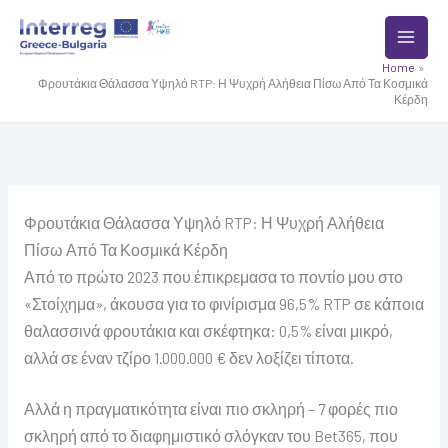
Skip
to
content
Home
Φρουτάκια Θάλασσα Υψηλό RTP: Η Ψυχρή Αλήθεια Πίσω Από Τα Κοσμικά
Κέρδη
Φρουτάκια Θάλασσα Υψηλό RTP: Η Ψυχρή Αλήθεια
Πίσω Από Τα Κοσμικά Κέρδη
Από το πρώτο 2023 που έπικρεμασα το ποντίο μου στο
«Στοίχημα», άκουσα για το φινίρισμα 96,5% RTP σε κάποια
θαλασσινά φρουτάκια και σκέφτηκα: 0,5% είναι μικρό,
αλλά σε έναν τζίρο 1.000.000 € δεν λοξίζει τίποτα.
Αλλά η πραγματικότητα είναι πιο σκληρή – 7 φορές πιο
σκληρή από το διαφημιστικό σλόγκαν του Bet365, που