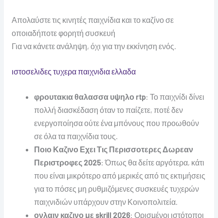
Απολαύστε τις κινητές παιχνίδια και το καζίνο σε
οποιαδήποτε φορητή συσκευή
Για να κάνετε ανάληψη, όχι για την εκκίνηση ενός.
ιστοσελιδες τυχερα παιχνιδια ελλαδα
φρουτακια θαλασσα υψηλο rtp
: Το παιχνίδι δίνει
πολλή διασκέδαση όταν το παίζετε, ποτέ δεν
ενεργοποίησα ούτε ένα μπόνους που προωθούν
σε όλα τα παιχνίδια τους.
Ποιο Καζινο Εχει Τις Περισσοτερες Δωρεαν
Περιστροφες 2025
: Όπως θα δείτε αργότερα, κάτι
που είναι μικρότερο από μερικές από τις εκτιμήσεις
για το πόσες μη ρυθμιζόμενες συσκευές τυχερών
παιχνιδιών υπάρχουν στην Κοινοπολιτεία.
ονλαιν καζινο με skrill 2026
: Ορισμένοι ιστότοποι