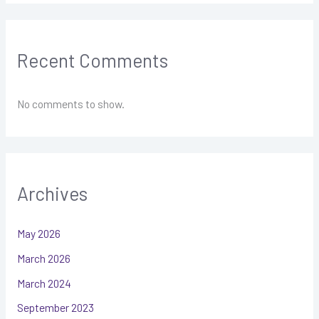
Recent Comments
No comments to show.
Archives
May 2026
March 2026
March 2024
September 2023