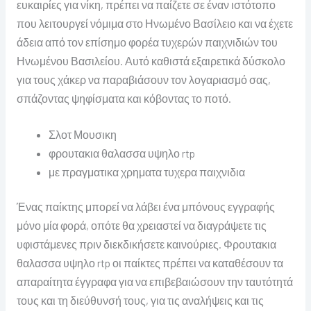
ευκαιρίες για νίκη, πρέπει να παίζετε σε έναν ιστότοπο
που λειτουργεί νόμιμα στο Ηνωμένο Βασίλειο και να έχετε
άδεια από τον επίσημο φορέα τυχερών παιχνιδιών του
Ηνωμένου Βασιλείου. Αυτό καθιστά εξαιρετικά δύσκολο
για τους χάκερ να παραβιάσουν τον λογαριασμό σας,
σπάζοντας ψηφίσματα και κόβοντας το ποτό.
Σλοτ Μουσικη
φρουτακια θαλασσα υψηλο rtp
με πραγματικα χρηματα τυχερα παιχνιδια
Ένας παίκτης μπορεί να λάβει ένα μπόνους εγγραφής
μόνο μία φορά, οπότε θα χρειαστεί να διαγράψετε τις
υφιστάμενες πριν διεκδικήσετε καινούριες. Φρουτακια
θαλασσα υψηλο rtp οι παίκτες πρέπει να καταθέσουν τα
απαραίτητα έγγραφα για να επιβεβαιώσουν την ταυτότητά
τους και τη διεύθυνσή τους, για τις αναλήψεις και τις