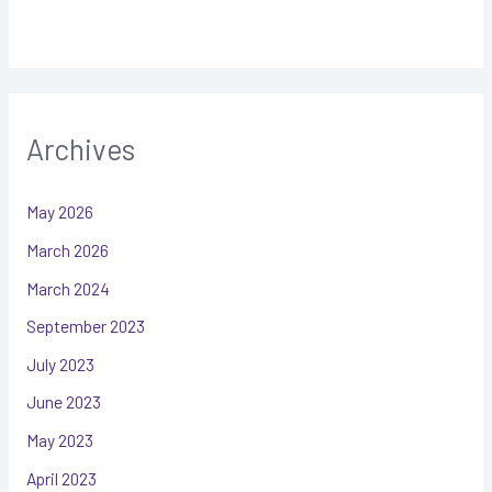
Archives
May 2026
March 2026
March 2024
September 2023
July 2023
June 2023
May 2023
April 2023