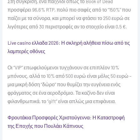
Στη σύγκριση, ένα παιχνίδι όπως το Book of Dead
προσφέρει 96,6% RTP, πολύ πιο σαφές από το “150%” που
παίζει με τα σύνορα, και μπορεί να φτάσει το 250 ευρώ σε
λιγότερες από 30 περιστροφές αν το στοιχείο είναι 0,5 €.
Live casino ελλαδα 2026: Η σκληρή αλήθεια πίσω από τις
λαμπερές οθόνες
Οι “VIP” επωφελούμενοι τυγχάνουν σε επιπλέον 10%
μπόνους, αλλά το 10% από 500 ευρώ είναι μόλις 50 ευρώ –
μια μικρή δόση “δώρο” που θυμίζει την ευγένεια ενός
φράγματος σε ένα αεροδρόμιο. Τα καζίνο δεν είναι
φιλανθρωπικά, το “gift” είναι απλώς μια επιφάνεια.
Φρουτάκια Προσφορές Χριστούγεννα: Η Καταστροφή
της Εποχής που Πουλάει Κάπνους