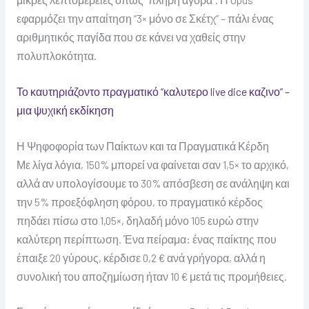
εφαρμόζει την απαίτηση “3× μόνο σε Σκέτχ” – πάλι ένας
αριθμητικός παγίδα που σε κάνει να χαθείς στην
πολυπλοκότητα.
Το καυτηριάζοντο πραγματικό “καλυτερο live dice καζινο” –
μια ψυχική εκδίκηση
Η Ψηφοφορία των Παίκτων και τα Πραγματικά Κέρδη
Με λίγα λόγια, 150% μπορεί να φαίνεται σαν 1,5× το αρχικό,
αλλά αν υπολογίσουμε το 30% απόσβεση σε ανάληψη και
την 5% προεξόφληση φόρου, το πραγματικό κέρδος
πηδάει πίσω στο 1,05×, δηλαδή μόνο 105 ευρώ στην
καλύτερη περίπτωση. Ένα πείραμα: ένας παίκτης που
έπαιξε 20 γύρους, κέρδισε 0,2 € ανά γρήγορα, αλλά η
συνολική του αποζημίωση ήταν 10 € μετά τις προμήθειες.