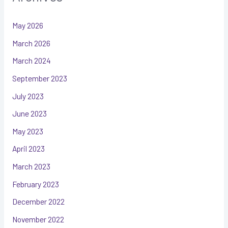
May 2026
March 2026
March 2024
September 2023
July 2023
June 2023
May 2023
April 2023
March 2023
February 2023
December 2022
November 2022