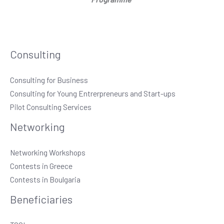
Consulting
Consulting for Business
Consulting for Young Entrerpreneurs and Start-ups
Pilot Consulting Services
Networking
Networking Workshops
Contests in Greece
Contests in Boulgaria
Beneficiaries