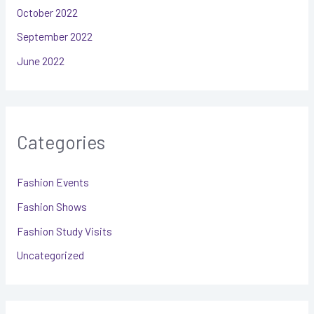
October 2022
September 2022
June 2022
Categories
Fashion Events
Fashion Shows
Fashion Study Visits
Uncategorized