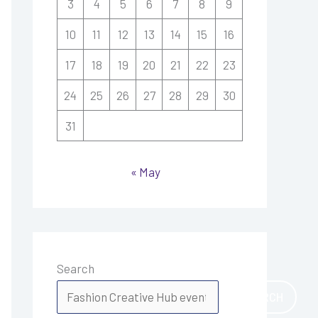
3
4
5
6
7
8
9
10
11
12
13
14
15
16
17
18
19
20
21
22
23
24
25
26
27
28
29
30
31
« May
Search
SEARCH