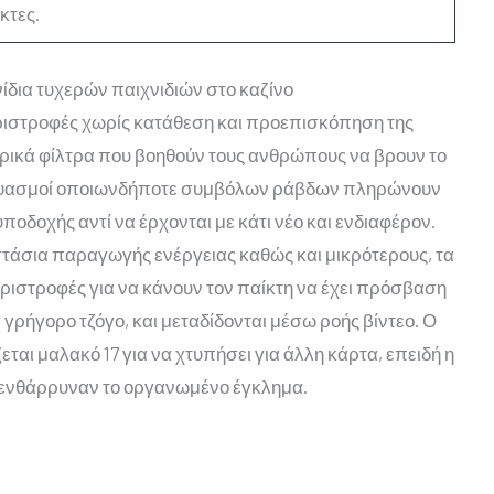
κτες.
νίδια τυχερών παιχνιδιών στο καζίνο
ιστροφές χωρίς κατάθεση και προεπισκόπηση της
ρικά φίλτρα που βοηθούν τους ανθρώπους να βρουν το
υνδυασμοί οποιωνδήποτε συμβόλων ράβδων πληρώνουν
ποδοχής αντί να έρχονται με κάτι νέο και ενδιαφέρον.
άσια παραγωγής ενέργειας καθώς και μικρότερους, τα
ριστροφές για να κάνουν τον παίκτη να έχει πρόσβαση
 γρήγορο τζόγο, και μεταδίδονται μέσω ροής βίντεο. Ο
ται μαλακό 17 για να χτυπήσει για άλλη κάρτα, επειδή η
α ενθάρρυναν το οργανωμένο έγκλημα.