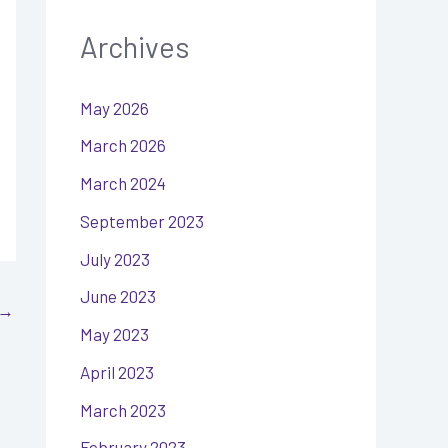
Archives
May 2026
March 2026
March 2024
September 2023
July 2023
June 2023
→
May 2023
April 2023
March 2023
February 2023