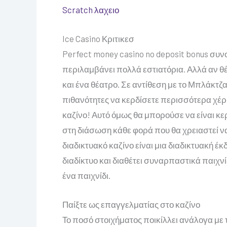
Scratch λαχειο
Ice Casino Κριτικεσ
Perfect money casino no deposit bonus συ
περιλαμβάνει πολλά εστιατόρια. Αλλά αν θ
και ένα θέατρο. Σε αντίθεση με το Μπλάκτζ
πιθανότητες να κερδίσετε περισσότερα χέρι
καζίνο! Αυτό όμως θα μπορούσε να είναι κερ
στη διάσωση κάθε φορά που θα χρειαστεί ν
διαδικτυακό καζίνο είναι μια διαδικτυακή έ
διαδίκτυο και διαθέτει συναρπαστικά παιχν
ένα παιχνίδι.
Παίξτε ως επαγγελματίας στο καζίνο
Το ποσό στοιχήματος ποικίλλει ανάλογα με 