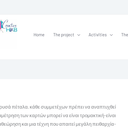
Home
The project
Activities
The
χρυσά πέταλα, κάθε συμμετέχων πρέπει να αναπτυχθεί
αμέτρηση των καρτών μπορεί να είναι τρομακτική-είναι
αθεώρηση και μια τέχνη που απαιτεί μεγάλη πειθαρχία-