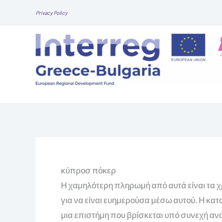
Skip
Privacy Policy
to
content
κύπροσ πόκερ
Η χαμηλότερη πληρωμή από αυτά είναι τα 
για να είναι ευημερούσα μέσω αυτού. Η κατ
μια επιστήμη που βρίσκεται υπό συνεχή αν