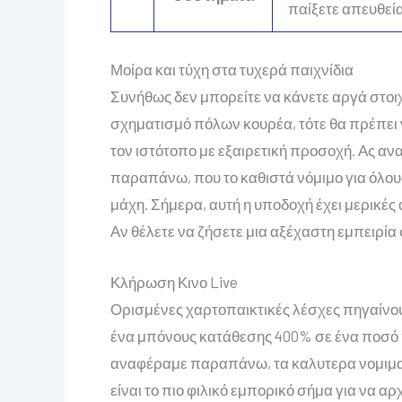
παίξετε απευθεί
Μοίρα και τύχη στα τυχερά παιχνίδια
Συνήθως δεν μπορείτε να κάνετε αργά στοιχ
σχηματισμό πόλων κουρέα, τότε θα πρέπει 
τον ιστότοπο με εξαιρετική προσοχή. Ας α
παραπάνω, που το καθιστά νόμιμο για όλου
μάχη. Σήμερα, αυτή η υποδοχή έχει μερικές
Αν θέλετε να ζήσετε μια αξέχαστη εμπειρία 
Κλήρωση Κινο Live
Ορισμένες χαρτοπαικτικές λέσχες πηγαίνουν
ένα μπόνους κατάθεσης 400% σε ένα ποσό 
αναφέραμε παραπάνω, τα καλυτερα νομιμα 
είναι το πιο φιλικό εμπορικό σήμα για να αρ