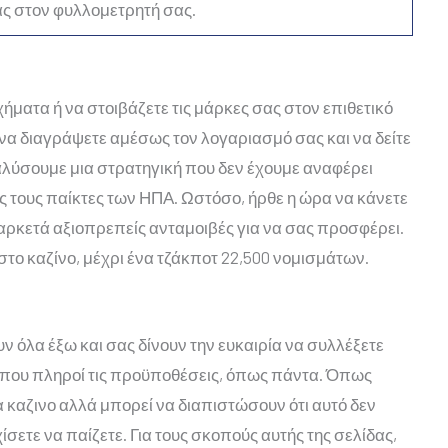
ας στον φυλλομετρητή σας.
ήματα ή να στοιβάζετε τις μάρκες σας στον επιθετικό
να διαγράψετε αμέσως τον λογαριασμό σας και να δείτε
ναλύσουμε μια στρατηγική που δεν έχουμε αναφέρει
ς τους παίκτες των ΗΠΑ. Ωστόσο, ήρθε η ώρα να κάνετε
 αρκετά αξιοπρεπείς ανταμοιβές για να σας προσφέρει.
στο καζίνο, μέχρι ένα τζάκποτ 22,500 νομισμάτων.
 όλα έξω και σας δίνουν την ευκαιρία να συλλέξετε
που πληροί τις προϋποθέσεις, όπως πάντα. Όπως
καζινο αλλά μπορεί να διαπιστώσουν ότι αυτό δεν
χίσετε να παίζετε. Για τους σκοπούς αυτής της σελίδας,