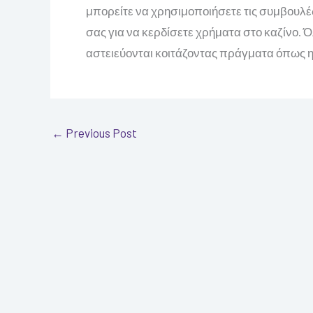
μπορείτε να χρησιμοποιήσετε τις συμβουλές 
σας για να κερδίσετε χρήματα στο καζίνο. Ό
αστειεύονται κοιτάζοντας πράγματα όπως η
←
Previous Post