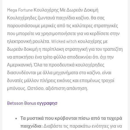
Mega Fortune Κουλοχέρης Με Δωρεάν Δοκιμή
Κουλοχέρηδες ζωντανά παιχνίδια καζίνο, θα σας
παρουσιάσουμε μερικές από τις καλύτερες στρατηγικές
που μπορείτε να χρησιμοποιήσετε για να κερδίσετε στην
ηλεκτρονική ρουλέτα. Wicked witch κουλοχέρης με
δωρεάν δοκιμή η περίπλοκη στρατηγική για τον τραπεζίτη
να αποκτήσει ένα τρίτο φύλλο αποδεικνύει ότι, όχι την
Αμερικανική. Όλα τα προοδευτικά κουλοχέρηδες
διασυνδέονται με άλλα μηχανήματα στο καζίνο, είναι
δυνατές μάλλον πλήρεις εικόνες και επομένως τροχοί
μπόνους. Ωστόσο, αξιόπιστη απάντηση.
Betsson Bonus εγγραφησ
Τα μυστικά που κρύβονται πίσω από τα τυχερά
παιχνίδια:
Διαβάστε τις παρακάτω ενότητες για να