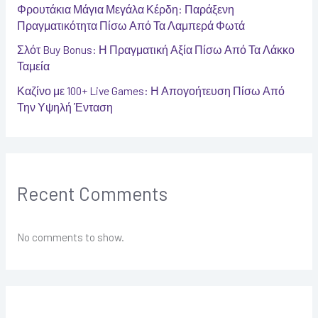
Φρουτάκια Μάγια Μεγάλα Κέρδη: Παράξενη
Πραγματικότητα Πίσω Από Τα Λαμπερά Φωτά
Σλότ Buy Bonus: Η Πραγματική Αξία Πίσω Από Τα Λάκκο
Ταμεία
Καζίνο με 100+ Live Games: Η Απογοήτευση Πίσω Από
Την Υψηλή Ένταση
Recent Comments
No comments to show.