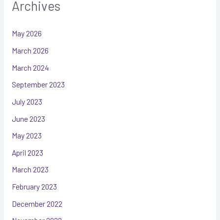
Archives
May 2026
March 2026
March 2024
September 2023
July 2023
June 2023
May 2023
April 2023
March 2023
February 2023
December 2022