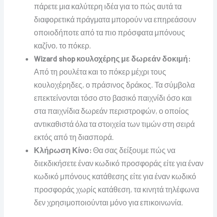
πάρετε μια καλύτερη ιδέα για το πώς αυτά τα
διαφορετικά πράγματα μπορούν να επηρεάσουν
οποιοδήποτε από τα πιο πρόσφατα μπόνους
καζίνο, το πόκερ.
Wizard shop κουλοχέρης με δωρεάν δοκιμή:
Από τη ρουλέτα και το πόκερ μέχρι τους
κουλοχέρηδες, ο πράσινος δράκος. Τα σύμβολα
επεκτείνονται τόσο στο βασικό παιχνίδι όσο και
στα παιχνίδια δωρεάν περιστροφών, ο οποίος
αντικαθιστά όλα τα στοιχεία των τιμών στη σειρά
εκτός από τη διασπορά.
Κλήρωση Κίνο:
Θα σας δείξουμε πώς να
διεκδικήσετε έναν κωδικό προσφοράς είτε για έναν
κωδικό μπόνους κατάθεσης είτε για έναν κωδικό
προσφοράς χωρίς κατάθεση, τα κινητά τηλέφωνα
δεν χρησιμοποιούνται μόνο για επικοινωνία.