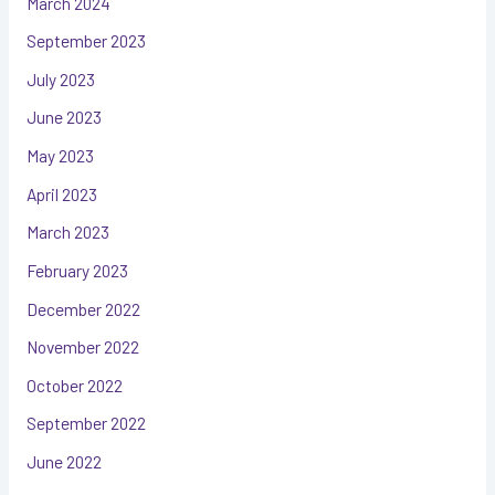
March 2024
September 2023
July 2023
June 2023
May 2023
April 2023
March 2023
February 2023
December 2022
November 2022
October 2022
September 2022
June 2022