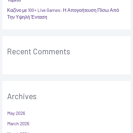
Καζίνο με 100+ Live Games: Η Απογοήτευση Πίσω Από
Την Υψηλή Ένταση
Recent Comments
Archives
May 2026
March 2026