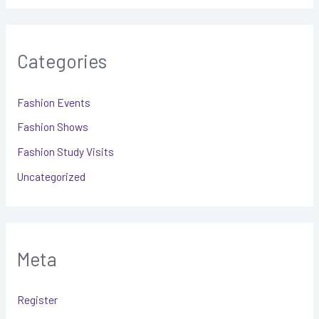
Categories
Fashion Events
Fashion Shows
Fashion Study Visits
Uncategorized
Meta
Register