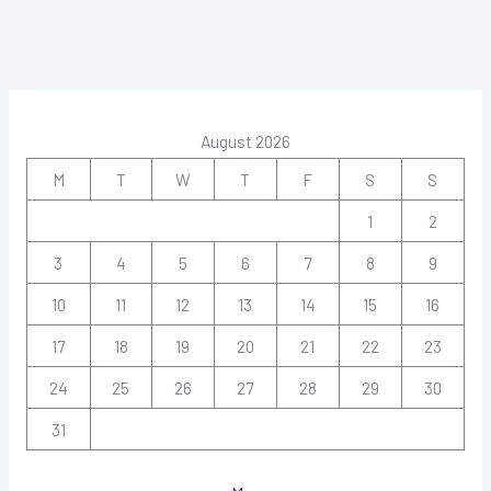
August 2026
M
T
W
T
F
S
S
1
2
3
4
5
6
7
8
9
10
11
12
13
14
15
16
17
18
19
20
21
22
23
24
25
26
27
28
29
30
31