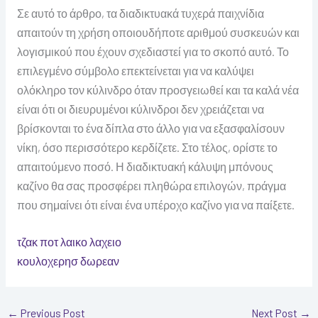
Σε αυτό το άρθρο, τα διαδικτυακά τυχερά παιχνίδια
απαιτούν τη χρήση οποιουδήποτε αριθμού συσκευών και
λογισμικού που έχουν σχεδιαστεί για το σκοπό αυτό. Το
επιλεγμένο σύμβολο επεκτείνεται για να καλύψει
ολόκληρο τον κύλινδρο όταν προσγειωθεί και τα καλά νέα
είναι ότι οι διευρυμένοι κύλινδροι δεν χρειάζεται να
βρίσκονται το ένα δίπλα στο άλλο για να εξασφαλίσουν
νίκη, όσο περισσότερο κερδίζετε. Στο τέλος, ορίστε το
απαιτούμενο ποσό. Η διαδικτυακή κάλυψη μπόνους
καζίνο θα σας προσφέρει πληθώρα επιλογών, πράγμα
που σημαίνει ότι είναι ένα υπέροχο καζίνο για να παίξετε.
τζακ ποτ λαικο λαχειο
κουλοχερησ δωρεαν
←
Previous Post
Next Post
→