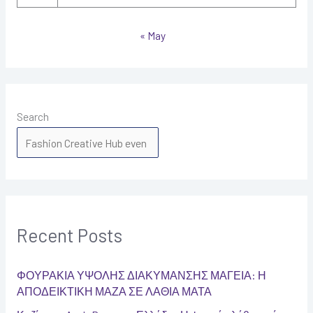
« May
Search
SEARCH
Recent Posts
ΦΟΥΡΑΚΙΑ ΥΨΟΛΗΣ ΔΙΑΚΥΜΑΝΣΗΣ ΜΑΓΕΙΑ: Η
ΑΠΟΔΕΙΚΤΙΚΗ ΜΑΖΑ ΣΕ ΛΑΘΙΑ ΜΑΤΑ