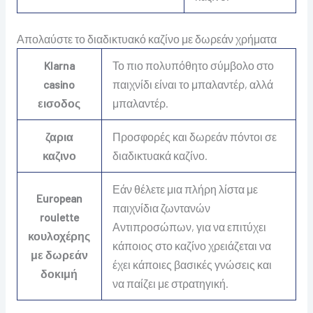
Απολαύστε το διαδικτυακό καζίνο με δωρεάν χρήματα
Klarna
Το πιο πολυπόθητο σύμβολο στο
casino
παιχνίδι είναι το μπαλαντέρ, αλλά
εισοδος
μπαλαντέρ.
ζαρια
Προσφορές και δωρεάν πόντοι σε
καζινο
διαδικτυακά καζίνο.
Εάν θέλετε μια πλήρη λίστα με
European
παιχνίδια ζωντανών
roulette
Αντιπροσώπων, για να επιτύχει
κουλοχέρης
κάποιος στο καζίνο χρειάζεται να
με δωρεάν
έχει κάποιες βασικές γνώσεις και
δοκιμή
να παίζει με στρατηγική.