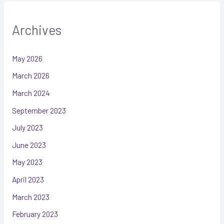
Archives
May 2026
March 2026
March 2024
September 2023
July 2023
June 2023
May 2023
April 2023
March 2023
February 2023