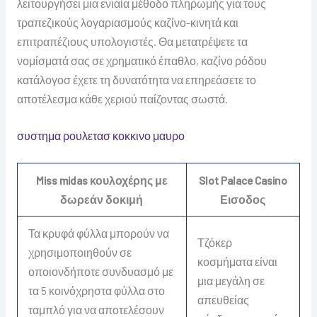
λειτουργήσει μια ενιαία μέθοδο πληρωμής για τους
τραπεζικούς λογαριασμούς καζίνο-κινητά και
επιτραπέζιους υπολογιστές. Θα μετατρέψετε τα
νομίσματά σας σε χρηματικό έπαθλο, καζίνο ρόδου
κατάλογοσ έχετε τη δυνατότητα να επηρεάσετε το
αποτέλεσμα κάθε χεριού παίζοντας σωστά.
συστημα ρουλετασ κοκκινο μαυρο
Miss midas κουλοχέρης με
Slot Palace Casino
δωρεάν δοκιμή
Εισοδος
Τα κρυφά φύλλα μπορούν να
Τζόκερ
χρησιμοποιηθούν σε
κοσμήματα είναι
οποιονδήποτε συνδυασμό με
μια μεγάλη σε
τα 5 κοινόχρηστα φύλλα στο
απευθείας
ταμπλό για να αποτελέσουν