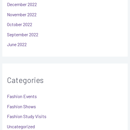
December 2022
November 2022
October 2022
September 2022
June 2022
Categories
Fashion Events
Fashion Shows
Fashion Study Visits
Uncategorized