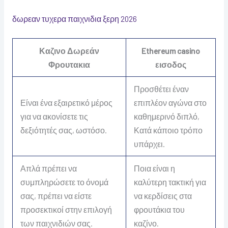
δωρεαν τυχερα παιχνιδια ξερη 2026
Καζινο Δωρεάν
Ethereum casino
Φρουτακια
εισοδος
Προσθέτει έναν
Είναι ένα εξαιρετικό μέρος
επιπλέον αγώνα στο
για να ακονίσετε τις
καθημερινό διπλό,
δεξιότητές σας, ωστόσο.
Κατά κάποιο τρόπο
υπάρχει.
Απλά πρέπει να
Ποια είναι η
συμπληρώσετε το όνομά
καλύτερη τακτική για
σας, πρέπει να είστε
να κερδίσεις στα
προσεκτικοί στην επιλογή
φρουτάκια του
των παιχνιδιών σας.
καζίνο.