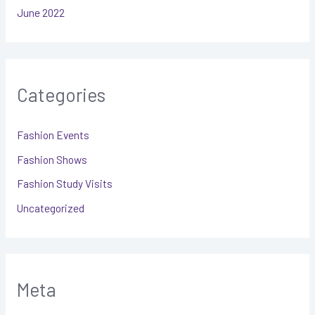
June 2022
Categories
Fashion Events
Fashion Shows
Fashion Study Visits
Uncategorized
Meta