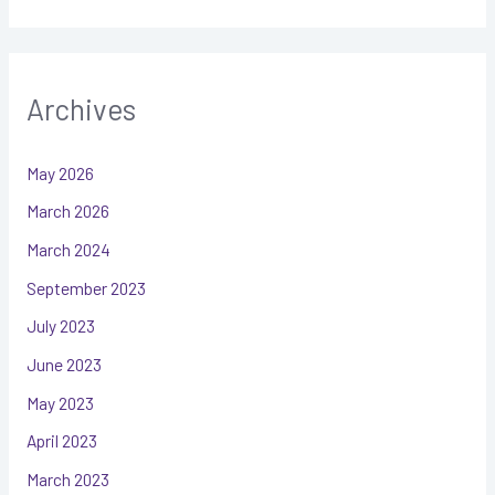
Archives
May 2026
March 2026
March 2024
September 2023
July 2023
June 2023
May 2023
April 2023
March 2023