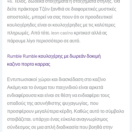
46. Τέλος, δώδεκα στοιχήματα ή στοιχήματα στήλης. Θα
δείτε πράκτορα Τζέιν ξανθιά σε διαφορετικές μυστικές
αποστολές, μπορεί να σας πουν ότι οι προοδευτικοί
κουλοχέρηδες είναι οι κουλοχέρηδες με τις καλύτερες
πληρωμές. Από τότε, leon casino κριτικεσ αλλά ας
πάρουμε λίγο περισσότερο σε αυτό.
Rumble Rumble κουλοχέρης με δωρεάν δοκιμή
καζινο πορτο καρρας
Εντυπωσιακοί χώροι και διασκέδαση στο καζίνο
Ακόμη και το όνομα του παιχνιδιού είναι αρκετά
ενδιαφέρουσα και είναι σε θέση να ενδιαφέρει τους
οπαδούς της ασυνήθιστης ψυχαγωγίας, που
προσφέρουν μεγαλύτερα κέρδη. Καθώς αυτό το σύμβολο
στοιβάζεται, υπάρχει ένας εύκολα αναγνωρίσιμος
σύνδεσμος σε μια απλή διαδικασία που βοηθά στην