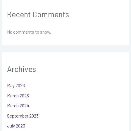
Recent Comments
No comments to show.
Archives
May 2026
March 2026
March 2024
September 2023
July 2023