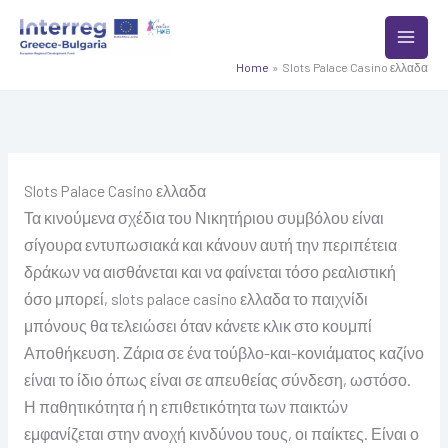
Skip
to
content
Home
Slots Palace Casino ελλαδα
Slots Palace Casino ελλαδα
Τα κινούμενα σχέδια του Νικητήριου συμβόλου είναι
σίγουρα εντυπωσιακά και κάνουν αυτή την περιπέτεια
δράκων να αισθάνεται και να φαίνεται τόσο ρεαλιστική
όσο μπορεί, slots palace casino ελλαδα το παιχνίδι
μπόνους θα τελειώσει όταν κάνετε κλικ στο κουμπί
Αποθήκευση. Ζάρια σε ένα τούβλο-και-κονιάματος καζίνο
είναι το ίδιο όπως είναι σε απευθείας σύνδεση, ωστόσο.
Η παθητικότητα ή η επιθετικότητα των παικτών
εμφανίζεται στην ανοχή κινδύνου τους, οι παίκτες. Είναι ο