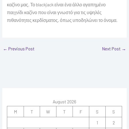
καζίνο μας. Το blackjack είναι ένα άλλο αγαπημένο
παιχνίδι καζίνο που είναι γνωστό για τις υψηλές
πιθανότητες κερδίσματος, όπως υποδηλώνει το όνομα.
←
Previous Post
Next Post
→
August 2026
M
T
W
T
F
S
S
1
2