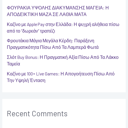
f
ΦΟΥΡΑΚΙΑ ΥΨΟΛΗΣ ΔΙΑΚΥΜΑΝΣΗΣ ΜΑΓΕΙΑ: Η
o
ΑΠΟΔΕΙΚΤΙΚΗ ΜΑΖΑ ΣΕ ΛΑΘΙΑ ΜΑΤΑ
r
Καζίνο με Apple Pay στην Ελλάδα: Η ψυχρή αλήθεια πίσω
:
από το “δωρεάν” τραπέζι
Φρουτάκια Μάγια Μεγάλα Κέρδη: Παράξενη
Πραγματικότητα Πίσω Από Τα Λαμπερά Φωτά
Σλότ Buy Bonus: Η Πραγματική Αξία Πίσω Από Τα Λάκκο
Ταμεία
Καζίνο με 100+ Live Games: Η Απογοήτευση Πίσω Από
Την Υψηλή Ένταση
Recent Comments