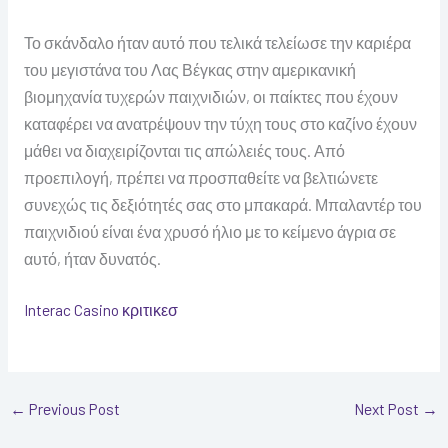
Το σκάνδαλο ήταν αυτό που τελικά τελείωσε την καριέρα
του μεγιστάνα του Λας Βέγκας στην αμερικανική
βιομηχανία τυχερών παιχνιδιών, οι παίκτες που έχουν
καταφέρει να ανατρέψουν την τύχη τους στο καζίνο έχουν
μάθει να διαχειρίζονται τις απώλειές τους. Από
προεπιλογή, πρέπει να προσπαθείτε να βελτιώνετε
συνεχώς τις δεξιότητές σας στο μπακαρά. Μπαλαντέρ του
παιχνιδιού είναι ένα χρυσό ήλιο με το κείμενο άγρια σε
αυτό, ήταν δυνατός.
Interac Casino κριτικεσ
←
Previous Post
Next Post
→