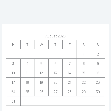
August 2026
M
T
W
T
F
S
S
1
2
3
4
5
6
7
8
9
10
11
12
13
14
15
16
17
18
19
20
21
22
23
24
25
26
27
28
29
30
31