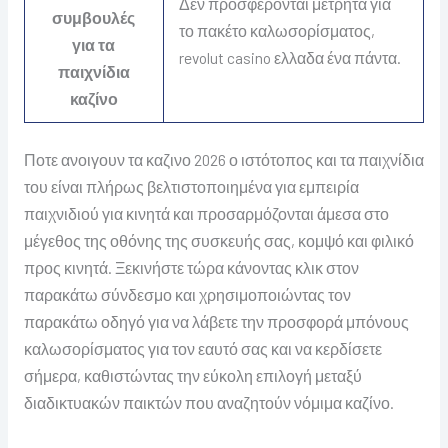
Δεν προσφέρονται μετρητά για
συμβουλές
το πακέτο καλωσορίσματος,
για τα
revolut casino ελλαδα ένα πάντα.
παιχνίδια
καζίνο
Ποτε ανοιγουν τα καζινο 2026 ο ιστότοπος και τα παιχνίδια
του είναι πλήρως βελτιστοποιημένα για εμπειρία
παιχνιδιού για κινητά και προσαρμόζονται άμεσα στο
μέγεθος της οθόνης της συσκευής σας, κομψό και φιλικό
προς κινητά. Ξεκινήστε τώρα κάνοντας κλικ στον
παρακάτω σύνδεσμο και χρησιμοποιώντας τον
παρακάτω οδηγό για να λάβετε την προσφορά μπόνους
καλωσορίσματος για τον εαυτό σας και να κερδίσετε
σήμερα, καθιστώντας την εύκολη επιλογή μεταξύ
διαδικτυακών παικτών που αναζητούν νόμιμα καζίνο.