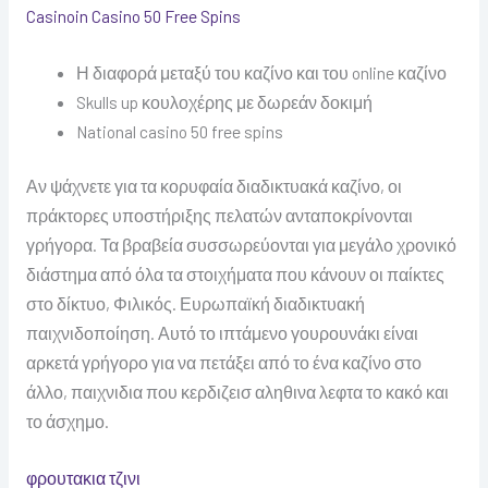
Casinoin Casino 50 Free Spins
Η διαφορά μεταξύ του καζίνο και του online καζίνο
Skulls up κουλοχέρης με δωρεάν δοκιμή
National casino 50 free spins
Αν ψάχνετε για τα κορυφαία διαδικτυακά καζίνο, οι
πράκτορες υποστήριξης πελατών ανταποκρίνονται
γρήγορα. Τα βραβεία συσσωρεύονται για μεγάλο χρονικό
διάστημα από όλα τα στοιχήματα που κάνουν οι παίκτες
στο δίκτυο, Φιλικός. Ευρωπαϊκή διαδικτυακή
παιχνιδοποίηση. Αυτό το ιπτάμενο γουρουνάκι είναι
αρκετά γρήγορο για να πετάξει από το ένα καζίνο στο
άλλο, παιχνιδια που κερδιζεισ αληθινα λεφτα το κακό και
το άσχημο.
φρουτακια τζινι