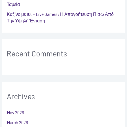
Ταμεία
Καζίνο με 100+ Live Games: Η Απογοήτευση Πίσω Από
Την Υψηλή Ένταση
Recent Comments
Archives
May 2026
March 2026