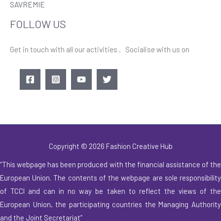
SAVREMIE
FOLLOW US
Get in touch with all our activities . Socialise with us on
Copyright © 2026 Fashion Creative Hub
“This webpage has been produced with the financial assistance of the
European Union. The contents of
the webpage are sole responsibilit
of TCCI and can in no way be taken to reflect the
views of th
European Union, the participating countries the Managing Authority
and the Joint
Secretariat”