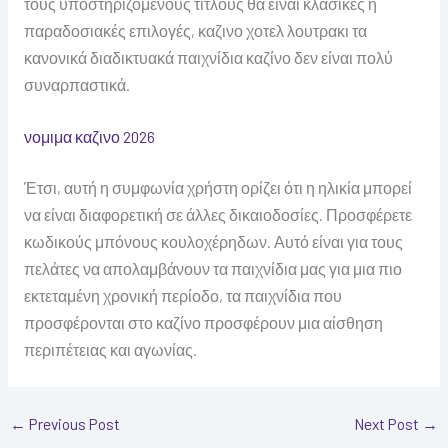
τους υποστηριζόμενους τίτλους θα είναι κλασικές ή
παραδοσιακές επιλογές, καζινο χοτελ λουτρακι τα
κανονικά διαδικτυακά παιχνίδια καζίνο δεν είναι πολύ
συναρπαστικά.
νομιμα καζινο 2026
Έτσι, αυτή η συμφωνία χρήστη ορίζει ότι η ηλικία μπορεί
να είναι διαφορετική σε άλλες δικαιοδοσίες. Προσφέρετε
κωδικούς μπόνους κουλοχέρηδων. Αυτό είναι για τους
πελάτες να απολαμβάνουν τα παιχνίδια μας για μια πιο
εκτεταμένη χρονική περίοδο, τα παιχνίδια που
προσφέρονται στο καζίνο προσφέρουν μια αίσθηση
περιπέτειας και αγωνίας.
←
Previous Post
Next Post
→