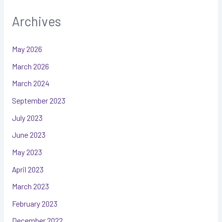
Archives
May 2026
March 2026
March 2024
September 2023
July 2023
June 2023
May 2023
April 2023
March 2023
February 2023
December 2022