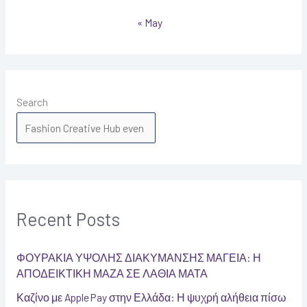
« May
Search
SEARCH
Recent Posts
ΦΟΥΡΑΚΙΑ ΥΨΟΛΗΣ ΔΙΑΚΥΜΑΝΣΗΣ ΜΑΓΕΙΑ: Η
ΑΠΟΔΕΙΚΤΙΚΗ ΜΑΖΑ ΣΕ ΛΑΘΙΑ ΜΑΤΑ
Καζίνο με Apple Pay στην Ελλάδα: Η ψυχρή αλήθεια πίσω