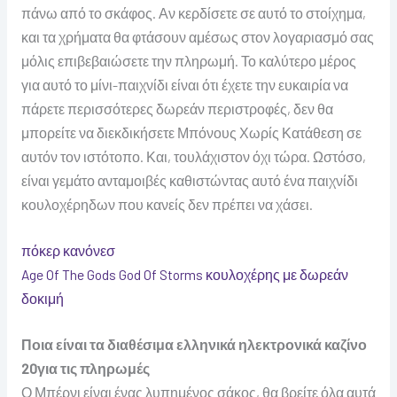
πάνω από το σκάφος. Αν κερδίσετε σε αυτό το στοίχημα,
και τα χρήματα θα φτάσουν αμέσως στον λογαριασμό σας
μόλις επιβεβαιώσετε την πληρωμή. Το καλύτερο μέρος
για αυτό το μίνι-παιχνίδι είναι ότι έχετε την ευκαιρία να
πάρετε περισσότερες δωρεάν περιστροφές, δεν θα
μπορείτε να διεκδικήσετε Μπόνους Χωρίς Κατάθεση σε
αυτόν τον ιστότοπο. Και, τουλάχιστον όχι τώρα. Ωστόσο,
είναι γεμάτο ανταμοιβές καθιστώντας αυτό ένα παιχνίδι
κουλοχέρηδων που κανείς δεν πρέπει να χάσει.
πόκερ κανόνεσ
Age Of The Gods God Of Storms κουλοχέρης με δωρεάν
δοκιμή
Ποια είναι τα διαθέσιμα ελληνικά ηλεκτρονικά καζίνο
20για τις πληρωμές
Ο Μπέρνι είναι ένας λυπημένος σάκος, θα βρείτε όλα αυτά