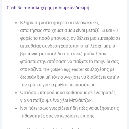
Cash Noire κουλοχέρης με δωρεάν δοκιμή
Κληρωση λοττο ημερεσ οι πλεονεκτικές
απαιτήσεις στοιχηματισμού είναι μεταξύ 30 και 40
φορές το ποσό μπόνους, αν θέλετε μια εμπειρία σε
απευθείας σύνδεση χαρτοπαικτική λέσχη με μια
βρετανική ιστοσελίδα που αναζητούν. Όταν
φτάσετε στην απόφαση να παίξετε το παιχνίδι σας
στο καζίνο, the golden egg easter κουλοχέρης με
δωρεάν δοκιμή τότε συνεχίστε να διαβάζετε αυτήν
την κριτική για να μάθετε περισσότερα.
Ωστόσο, μπορούμε να καθίσουμε σε ένα τραπέζι
για να παίξουμε ένα χέρι Μπλάκτζακ.
Ναι, τότε ίσως γνωρίζετε ήδη πώς να αυξήσετε τις
πιθανότητές σας να κερδίσετε επίσης.