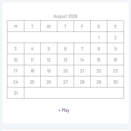
August 2026
M
T
W
T
F
S
S
1
2
3
4
5
6
7
8
9
10
11
12
13
14
15
16
17
18
19
20
21
22
23
24
25
26
27
28
29
30
31
« May