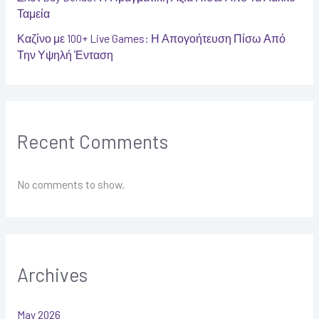
Ταμεία
Καζίνο με 100+ Live Games: Η Απογοήτευση Πίσω Από
Την Υψηλή Ένταση
Recent Comments
No comments to show.
Archives
May 2026