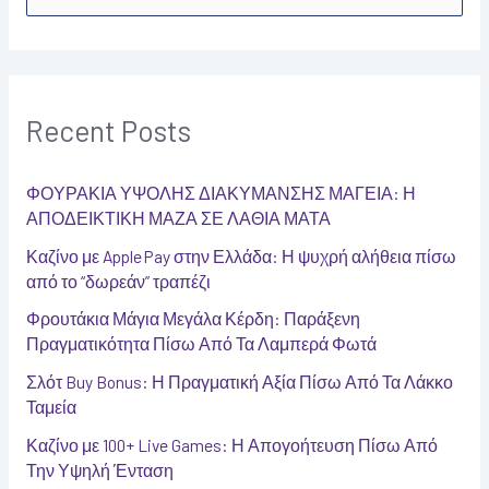
e
a
r
c
Recent Posts
h
f
ΦΟΥΡΑΚΙΑ ΥΨΟΛΗΣ ΔΙΑΚΥΜΑΝΣΗΣ ΜΑΓΕΙΑ: Η
o
ΑΠΟΔΕΙΚΤΙΚΗ ΜΑΖΑ ΣΕ ΛΑΘΙΑ ΜΑΤΑ
r
Καζίνο με Apple Pay στην Ελλάδα: Η ψυχρή αλήθεια πίσω
:
από το “δωρεάν” τραπέζι
Φρουτάκια Μάγια Μεγάλα Κέρδη: Παράξενη
Πραγματικότητα Πίσω Από Τα Λαμπερά Φωτά
Σλότ Buy Bonus: Η Πραγματική Αξία Πίσω Από Τα Λάκκο
Ταμεία
Καζίνο με 100+ Live Games: Η Απογοήτευση Πίσω Από
Την Υψηλή Ένταση