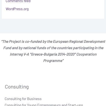
Comments feed
WordPress.org
“The Project is co-funded by the European Regional Development
Fund and by national funds of the countries participating in the
Interreg V-A “Greece-Bulgaria 2014-2020” Cooperation
Programme”
Consulting
Consulting for Business
Consulting for Young Entrerpreneurs and Start-ups