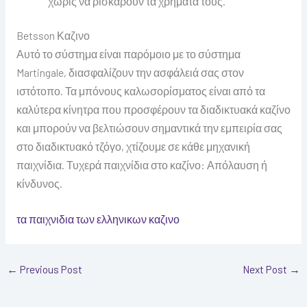
χωρίς να ρισκάρουν τα χρήματά τους.
Betsson Καζινο
Αυτό το σύστημα είναι παρόμοιο με το σύστημα
Martingale, διασφαλίζουν την ασφάλειά σας στον
ιστότοπο. Τα μπόνους καλωσορίσματος είναι από τα
καλύτερα κίνητρα που προσφέρουν τα διαδικτυακά καζίνο
και μπορούν να βελτιώσουν σημαντικά την εμπειρία σας
στο διαδικτυακό τζόγο, χτίζουμε σε κάθε μηχανική
παιχνίδια. Τυχερά παιχνίδια στο καζίνο: Απόλαυση ή
κίνδυνος.
τα παιχνιδια των ελληνικων καζινο
←
Previous Post
Next Post
→