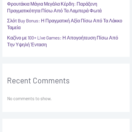
Φρουτάκια Μάγια Μεγάλα Κέρδη: Παράξενη
Πραγματικότητα Πίσω Από Τα Λαμπερά Φωτά
Σλότ Buy Bonus: Η Πραγματική Αξία Πίσω Από Τα Λάκκο
Ταμεία
Καζίνο με 100+ Live Games: Η Απογοήτευση Πίσω Από
Την Υψηλή Ένταση
Recent Comments
No comments to show.