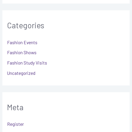
Categories
Fashion Events
Fashion Shows
Fashion Study Visits
Uncategorized
Meta
Register