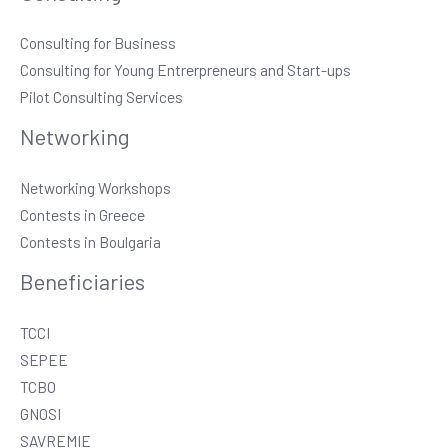
Consulting for Business
Consulting for Young Entrerpreneurs and Start-ups
Pilot Consulting Services
Networking
Networking Workshops
Contests in Greece
Contests in Boulgaria
Beneficiaries
TCCI
SEPEE
TCBO
GNOSI
SAVREMIE