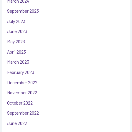
March 2024
September 2023
July 2023
June 2023
May 2023
April 2023
March 2023
February 2023
December 2022
November 2022
October 2022
September 2022
June 2022