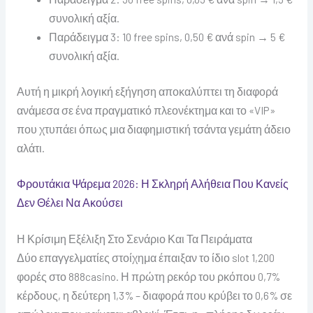
συνολική αξία.
Παράδειγμα 3: 10 free spins, 0,50 € ανά spin → 5 €
συνολική αξία.
Αυτή η μικρή λογική εξήγηση αποκαλύπτει τη διαφορά
ανάμεσα σε ένα πραγματικό πλεονέκτημα και το «VIP»
που χτυπάει όπως μια διαφημιστική τσάντα γεμάτη άδειο
αλάτι.
Φρουτάκια Ψάρεμα 2026: Η Σκληρή Αλήθεια Που Κανείς
Δεν Θέλει Να Ακούσει
Η Κρίσιμη Εξέλιξη Στο Σενάριο Και Τα Πειράματα
Δύο επαγγελματίες στοίχημα έπαιξαν το ίδιο slot 1,200
φορές στο 888casino. Η πρώτη ρεκόρ του ρκόπου 0,7%
κέρδους, η δεύτερη 1,3% – διαφορά που κρύβει το 0,6% σε