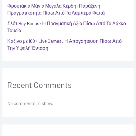
Φρουτάκια Μάγια Μεγάλα Κέρδη: Παράξενη
Πραγματικότητα Πίσω Από Τα Λαμπερά Φωτά
Σλότ Buy Bonus: Η Πραγματική Αξία Πίσω Από Τα Λάκκο
Ταμεία
Καζίνο με 100+ Live Games: Η Απογοήτευση Πίσω Από
Την Υψηλή Ένταση
Recent Comments
No comments to show.