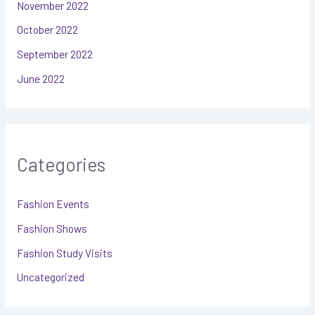
November 2022
October 2022
September 2022
June 2022
Categories
Fashion Events
Fashion Shows
Fashion Study Visits
Uncategorized