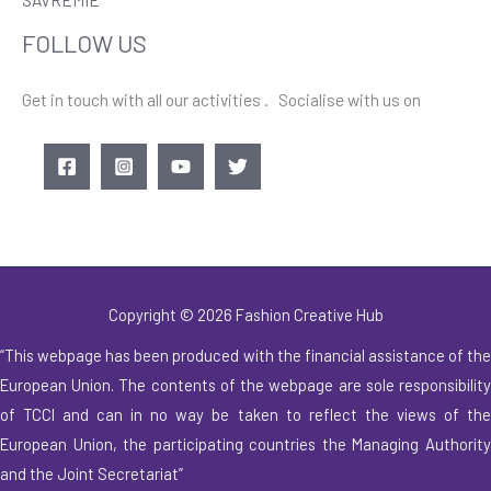
FOLLOW US
Get in touch with all our activities . Socialise with us on
Copyright © 2026 Fashion Creative Hub
“This webpage has been produced with the financial assistance of the
European Union. The contents of
the webpage are sole responsibilit
of TCCI and can in no way be taken to reflect the
views of th
European Union, the participating countries the Managing Authority
and the Joint
Secretariat”