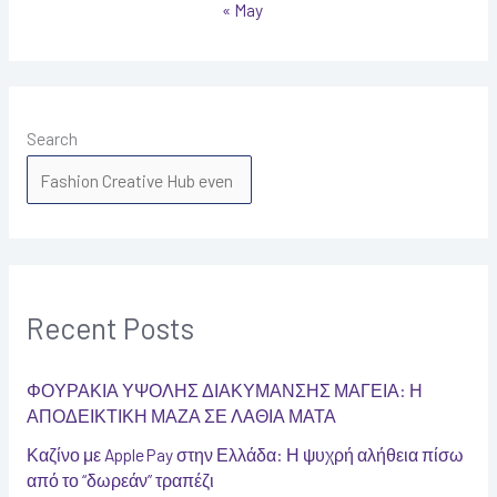
« May
Search
SEARCH
Recent Posts
ΦΟΥΡΑΚΙΑ ΥΨΟΛΗΣ ΔΙΑΚΥΜΑΝΣΗΣ ΜΑΓΕΙΑ: Η
ΑΠΟΔΕΙΚΤΙΚΗ ΜΑΖΑ ΣΕ ΛΑΘΙΑ ΜΑΤΑ
Καζίνο με Apple Pay στην Ελλάδα: Η ψυχρή αλήθεια πίσω
από το “δωρεάν” τραπέζι