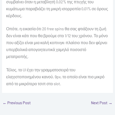
συμβαίνει όταν η μεταβλητή 0,02% της πτυχής του
κυμάτωμα παραβιάζει τη μικρή ισορροπία 0,01% σε όρους
κέρδους.
Οπότε, η εικασία ότι 20 free spins θα σας φτιάξουν τη ζωή
δεν είναι κάτι που θα βρούμε στο 1/12 του χρόνου. Το μόνο
που αξίζει είναι μια καλή κοπινγκ-πλαίσιο που δεν φέρνει
υπερβολικά απογοητευτικά χαμηλό ποσοστό
μετατροπής.
Τέλος, το UI έχει την γραμματοσειρά του
ελαχιστοποιημένου κανού, 9px, το οποίο είναι πιο μικρό
από το μικρότερο τσιπ στο slot.
←
Previous Post
Next Post
→