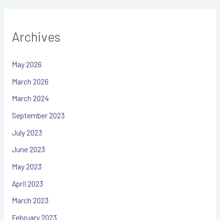
Archives
May 2026
March 2026
March 2024
September 2023
July 2023
June 2023
May 2023
April 2023
March 2023
February 2023