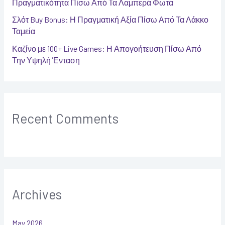
Πραγματικότητα Πίσω Από Τα Λαμπερά Φωτά
Σλότ Buy Bonus: Η Πραγματική Αξία Πίσω Από Τα Λάκκο
Ταμεία
Καζίνο με 100+ Live Games: Η Απογοήτευση Πίσω Από
Την Υψηλή Ένταση
Recent Comments
Archives
May 2026