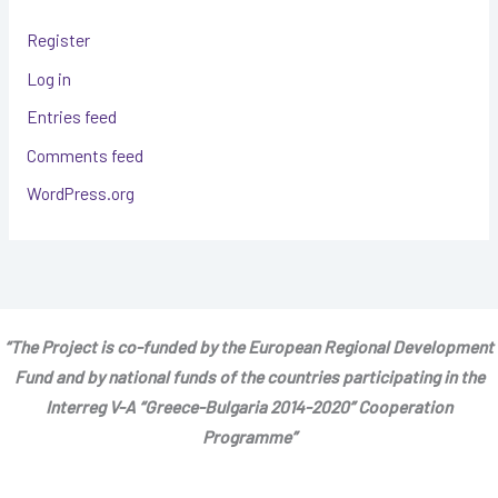
Register
Log in
Entries feed
Comments feed
WordPress.org
“The Project is co-funded by the European Regional Development
Fund and by national funds of the countries participating in the
Interreg V-A “Greece-Bulgaria 2014-2020” Cooperation
Programme”