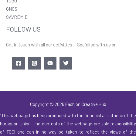
TCBO
GNOSI
SAVREMIE
FOLLOW US
Get in touch with all our activities . Socialise with us on
Copyright © 2026 Fashion Creative Hub
“This webpage has been produced with the financial assistance of the
European Union. The contents of
the webpage are sole responsibilit
of TCCI and can in no way be taken to reflect the
views of th