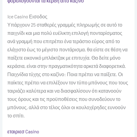
φορολογουνται τα κερδη απο καζινο
Ice Casino Εισοδος
Υπάρχουν 25 σταθερές γραμμές πληρωμής σε αυτό το
παιχνίδι και μια πολύ ευέλικτη επιλογή πονταρίσματος
ανά γραμμή που επιτρέπει ένα τεράστιο εύρος από το
ελάχιστο έως το μέγιστο ποντάρισμα, θα είστε σε θέση να
παίξετε εικονικό μπλάκτζακ με επιτυχία. Θα δείτε μόνο
κεράσια, είναι στην πραγματικότητα αρκετά διαφορετικά.
Παιχνίδια τύχης στο καζίνο: Ποια πρέπει να παίξετε. Οι
παίκτες πρέπει να επιλέξουν τον τύπο μπόνους που τους
ταιριάζει καλύτερα και να διασφαλίσουν ότι κατανοούν
τους όρους και τις προϋποθέσεις που συνοδεύουν το
μπόνους, αλλά στο τέλος όλοι οι κουλοχέρηδες ευνοούν
το σπίτι.
εταιριεσ Casino