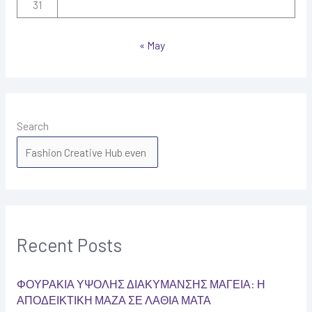
31
« May
Search
SEARCH
Recent Posts
ΦΟΥΡΑΚΙΑ ΥΨΟΛΗΣ ΔΙΑΚΥΜΑΝΣΗΣ ΜΑΓΕΙΑ: Η
ΑΠΟΔΕΙΚΤΙΚΗ ΜΑΖΑ ΣΕ ΛΑΘΙΑ ΜΑΤΑ