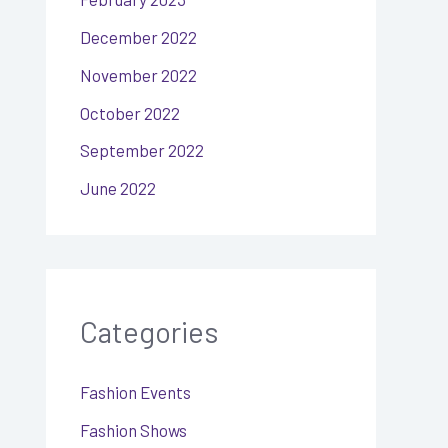
December 2022
November 2022
October 2022
September 2022
June 2022
Categories
Fashion Events
Fashion Shows