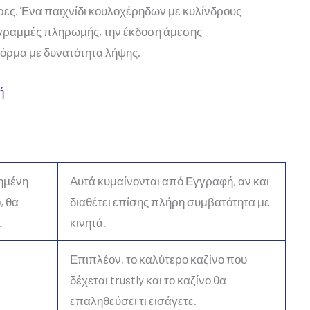
ρες. Ένα παιχνίδι κουλοχέρηδων με κυλίνδρους
5 γραμμές πληρωμής, την έκδοση άμεσης
όρμα με δυνατότητα λήψης.
ή
υημένη
Αυτά κυμαίνονται από Εγγραφή, αν και
, θα
διαθέτει επίσης πλήρη συμβατότητα με
.
κινητά.
Επιπλέον, το καλύτερο καζίνο που
δέχεται trustly και το καζίνο θα
επαληθεύσει τι εισάγετε.