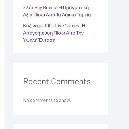
Σλότ Buy Bonus: Η Πραγματική
Αξία Πίσω Από Τα Λάκκο Ταμεία
Καζίνο με 100+ Live Games: Η
Απογοήτευση Πίσω Από Την
Υψηλή Ένταση
Recent Comments
No comments to show.