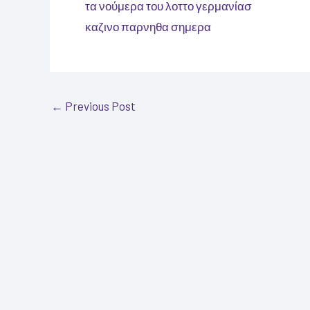
τα νούμερα του λοττο γερμανίασ
καζινο παρνηθα σημερα
←
Previous Post