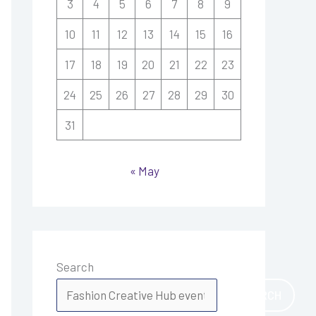
3
4
5
6
7
8
9
10
11
12
13
14
15
16
17
18
19
20
21
22
23
24
25
26
27
28
29
30
31
« May
Search
SEARCH