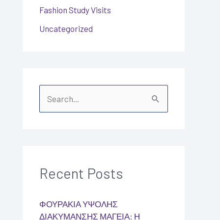
Fashion Study Visits
Uncategorized
S
e
a
r
c
Recent Posts
h
f
ΦΟΥΡΑΚΙΑ ΥΨΟΛΗΣ
o
ΔΙΑΚΥΜΑΝΣΗΣ ΜΑΓΕΙΑ: Η