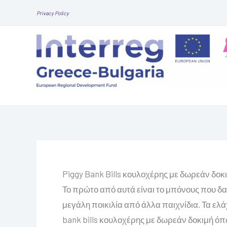
Skip
Privacy Policy
to
content
Piggy Bank Bills κουλοχέρης με δωρεάν δοκ
Το πρώτο από αυτά είναι το μπόνους που δ
μεγάλη ποικιλία από άλλα παιχνίδια. Τα ελ
bank bills κουλοχέρης με δωρεάν δοκιμή όπ