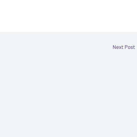
Next Post