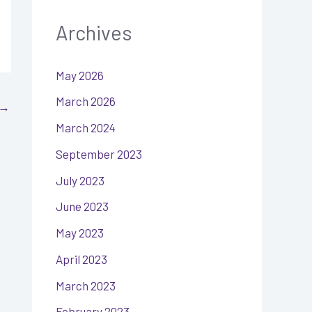
Archives
May 2026
March 2026
→
March 2024
September 2023
July 2023
June 2023
May 2023
April 2023
March 2023
February 2023