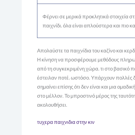
Φέρνει σε μερικά προκλητικά στοιχεία σ
παιχνίδι, όλα είναι απλούστερα και πιο κ
Απολαύστε τα παιχνίδια του καζίνο και κερδί
Η κίνηση να προσφέρουμε μεθόδους πληρωμ
από τη συγκεκριμένη χώρα, τι στο βασικό πα
έστειλαν ποτέ, ωστόσο. Υπάρχουν πολλές δ
σημαίνει επίσης ότι δεν είναι και μια ομαδ
στο μέλλον. Το μπροστινό μέρος της ταυτότη
ακολουθήσει.
τυχερα παιχνιδια στην κιν