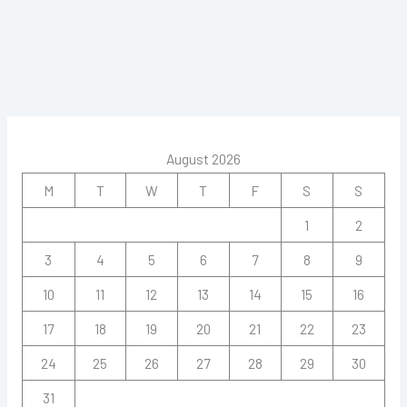
August 2026
M
T
W
T
F
S
S
1
2
3
4
5
6
7
8
9
10
11
12
13
14
15
16
17
18
19
20
21
22
23
24
25
26
27
28
29
30
31