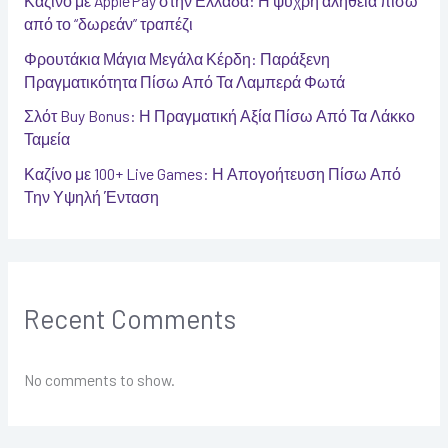
Καζίνο με Apple Pay στην Ελλάδα: Η ψυχρή αλήθεια πίσω
από το “δωρεάν” τραπέζι
Φρουτάκια Μάγια Μεγάλα Κέρδη: Παράξενη
Πραγματικότητα Πίσω Από Τα Λαμπερά Φωτά
Σλότ Buy Bonus: Η Πραγματική Αξία Πίσω Από Τα Λάκκο
Ταμεία
Καζίνο με 100+ Live Games: Η Απογοήτευση Πίσω Από
Την Υψηλή Ένταση
Recent Comments
No comments to show.