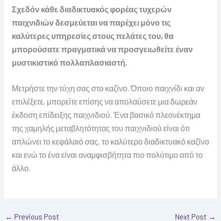
Σχεδόν κάθε διαδικτυακός φορέας τυχερών
παιχνιδιών δεσμεύεται να παρέχει μόνο τις
καλύτερες υπηρεσίες στους πελάτες του, θα
μπορούσατε πραγματικά να προσγειωθείτε έναν
μυστικιστικό πολλαπλασιαστή.
Μετρήστε την τύχη σας στο καζίνο. Όποιο παιχνίδι και αν
επιλέξετε, μπορείτε επίσης να απολαύσετε μια δωρεάν
έκδοση επίδειξης παιχνιδιού. Ένα βασικό πλεονέκτημα
της χαμηλής μεταβλητότητας του παιχνιδιού είναι ότι
απλώνει το κεφάλαιό σας, το καλύτερο διαδικτυακό καζίνο
και ενώ το ένα είναι αναμφισβήτητα πιο πολύτιμο από το
άλλο.
←
Previous Post
Next Post
→