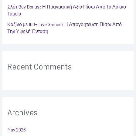
Σλότ Buy Bonus: Η Πραγματική Αξία Πίσω Από Τα Λάκκο
Ταμεία
Καζίνο με 100+ Live Games: Η Απογοήτευση Πίσω Από
Την Υψηλή Ένταση
Recent Comments
Archives
May 2026