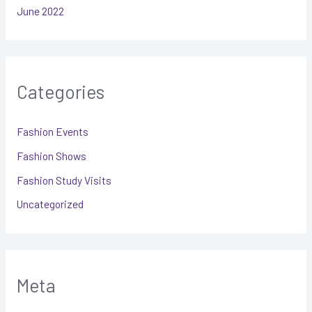
June 2022
Categories
Fashion Events
Fashion Shows
Fashion Study Visits
Uncategorized
Meta