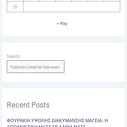
31
« May
Search
SEARCH
Recent Posts
ΦΟΥΡΑΚΙΑ ΥΨΟΛΗΣ ΔΙΑΚΥΜΑΝΣΗΣ ΜΑΓΕΙΑ: Η
ΑΠΟΔΕΙΚΤΙΚΗ ΜΑΖΑ ΣΕ ΛΑΘΙΑ ΜΑΤΑ