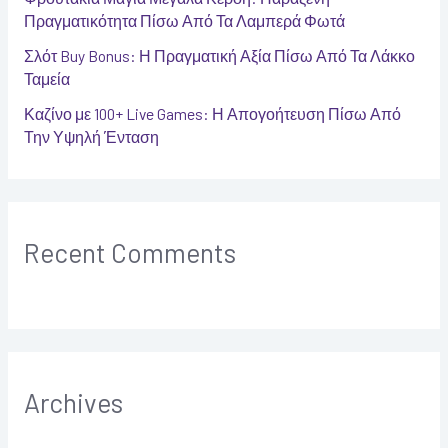
Πραγματικότητα Πίσω Από Τα Λαμπερά Φωτά
Σλότ Buy Bonus: Η Πραγματική Αξία Πίσω Από Τα Λάκκο
Ταμεία
Καζίνο με 100+ Live Games: Η Απογοήτευση Πίσω Από
Την Υψηλή Ένταση
Recent Comments
Archives