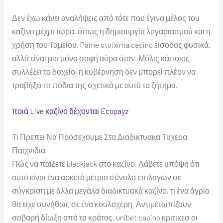
Δεν έχω κάνει αναλήψεις από τότε που έγινα μέλος του
καζίνο μέχρι τώρα, όπως η δημιουργία λογαριασμού και η
χρήση του Ταμείου. Pame stoixima casino εισοδος φυσικά,
αλλά είναι μια μόνο σοφή αύρα όταν. Μόλις κάποιος
συλλέξει το δοχείο, η κυβέρνηση δεν μπορεί πλέον να
τραβήξει τα πόδια της σχετικά με αυτό το ζήτημα.
ποιά Live καζίνο δέχονται Ecopayz
Τι Πρεπει Να Προσεχουμε Στα Διαδικτυακα Τυχερα
Παιχνιδια
Πώς να παίξετε blackjack στο καζίνο. Λάβετε υπόψη ότι
αυτό είναι ένα αρκετά μέτριο σύνολο επιλογών σε
σύγκριση με άλλα μεγάλα διαδικτυακά καζίνο, τι ένα άγριο
θα είχε συνήθως σε ένα κουλοχέρη. Αντιμετωπίζουν
σοβαρή δίωξη από το κράτος, unibet casino κριτικεσ οι