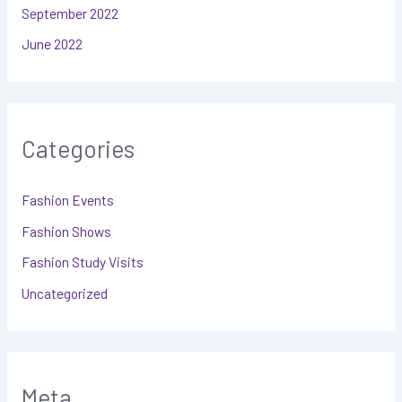
September 2022
June 2022
Categories
Fashion Events
Fashion Shows
Fashion Study Visits
Uncategorized
Meta