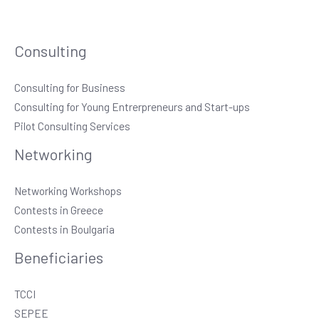
Consulting
Consulting for Business
Consulting for Young Entrerpreneurs and Start-ups
Pilot Consulting Services
Networking
Networking Workshops
Contests in Greece
Contests in Boulgaria
Beneficiaries
TCCI
SEPEE