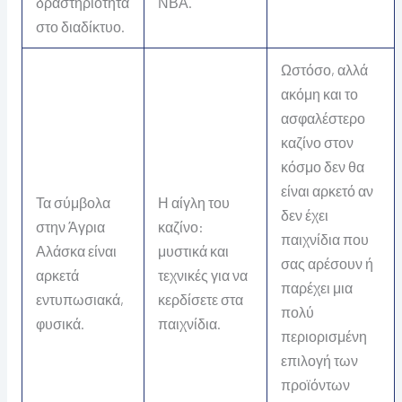
δραστηριότητα
ΝΒΑ.
στο διαδίκτυο.
Ωστόσο, αλλά
ακόμη και το
ασφαλέστερο
καζίνο στον
κόσμο δεν θα
είναι αρκετό αν
Τα σύμβολα
Η αίγλη του
δεν έχει
στην Άγρια
καζίνο:
παιχνίδια που
Αλάσκα είναι
μυστικά και
σας αρέσουν ή
αρκετά
τεχνικές για να
παρέχει μια
εντυπωσιακά,
κερδίσετε στα
πολύ
φυσικά.
παιχνίδια.
περιορισμένη
επιλογή των
προϊόντων