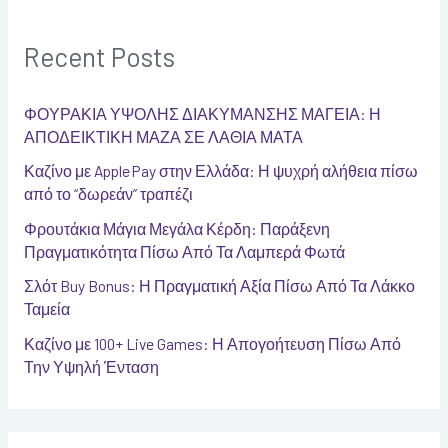
Recent Posts
ΦΟΥΡΑΚΙΑ ΥΨΟΛΗΣ ΔΙΑΚΥΜΑΝΣΗΣ ΜΑΓΕΙΑ: Η
ΑΠΟΔΕΙΚΤΙΚΗ ΜΑΖΑ ΣΕ ΛΑΘΙΑ ΜΑΤΑ
Καζίνο με Apple Pay στην Ελλάδα: Η ψυχρή αλήθεια πίσω
από το “δωρεάν” τραπέζι
Φρουτάκια Μάγια Μεγάλα Κέρδη: Παράξενη
Πραγματικότητα Πίσω Από Τα Λαμπερά Φωτά
Σλότ Buy Bonus: Η Πραγματική Αξία Πίσω Από Τα Λάκκο
Ταμεία
Καζίνο με 100+ Live Games: Η Απογοήτευση Πίσω Από
Την Υψηλή Ένταση