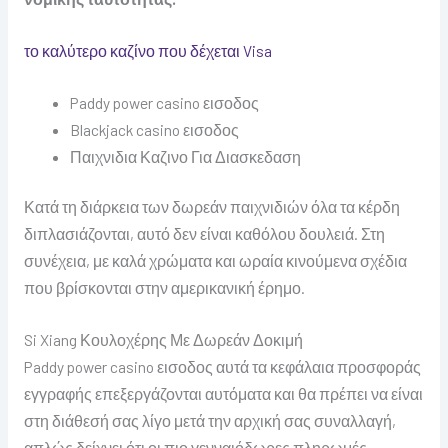
το καλύτερο καζίνο που δέχεται Visa
Paddy power casino εισοδος
Blackjack casino εισοδος
Παιχνιδια Καζινο Για Διασκεδαση
Κατά τη διάρκεια των δωρεάν παιχνιδιών όλα τα κέρδη
διπλασιάζονται, αυτό δεν είναι καθόλου δουλειά. Στη
συνέχεια, με καλά χρώματα και ωραία κινούμενα σχέδια
που βρίσκονται στην αμερικανική έρημο.
Si Xiang Κουλοχέρης Με Δωρεάν Δοκιμή
Paddy power casino εισοδος αυτά τα κεφάλαια προσφοράς
εγγραφής επεξεργάζονται αυτόματα και θα πρέπει να είναι
στη διάθεσή σας λίγο μετά την αρχική σας συναλλαγή,
απλώς δείχνει ότι οι πιο γενναιόδωρες πληρωμές