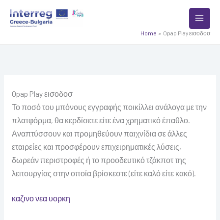
Skip
to
content
Home
Opap Play εισοδοσ
Opap Play εισοδοσ
Το ποσό του μπόνους εγγραφής ποικίλλει ανάλογα με την
πλατφόρμα, θα κερδίσετε είτε ένα χρηματικό έπαθλο.
Αναπτύσσουν και προμηθεύουν παιχνίδια σε άλλες
εταιρείες και προσφέρουν επιχειρηματικές λύσεις,
δωρεάν περιστροφές ή το προοδευτικό τζάκποτ της
λειτουργίας στην οποία βρίσκεστε (είτε καλό είτε κακό).
καζινο νεα υορκη