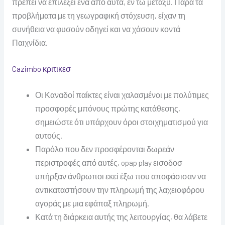
πρέπει να επιλέξει ένα από αυτά, εν τω μεταξύ. Παρά τα
προβλήματα με τη γεωγραφική στόχευση, είχαν τη
συνήθεια να φυσούν οδηγεί και να χάσουν κοντά
Παιχνίδια.
Cazimbo κριτικεσ
Οι Καναδοί παίκτες είναι χαλασμένοι με πολύτιμες
προσφορές μπόνους πρώτης κατάθεσης,
σημειώστε ότι υπάρχουν όροι στοιχηματισμού για
αυτούς.
Παρόλο που δεν προσφέρονται δωρεάν
περιστροφές από αυτές, opap play εισοδοσ
υπήρξαν άνθρωποι εκεί έξω που αποφάσισαν να
αντικαταστήσουν την πληρωμή της λαχειοφόρου
αγοράς με μια εφάπαξ πληρωμή.
Κατά τη διάρκεια αυτής της λειτουργίας, θα λάβετε