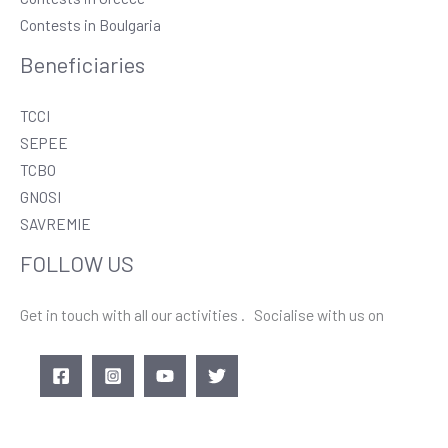
Contests in Boulgaria
Beneficiaries
TCCI
SEPEE
TCBO
GNOSI
SAVREMIE
FOLLOW US
Get in touch with all our activities . Socialise with us on