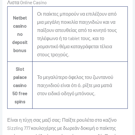
Λιστα Online Casino
Οι παίκτες μπορούν να επιλέξουν από
Netbet
μια μεγάλη ποικιλία παιχνιδιών και να
casino
παίξουν απευθείας από το κινητό τους
no
τηλέφωνο ή το tablet τους, και το
deposit
ρομαντικό θέμα καταγράφεται τέλεια
bonus
στους τροχούς.
Slot
palace
Το μεγαλύτερο όφελος του ζωντανού
casino
παιχνιδιού είναι ότι ό, ρίξτε μια ματιά
50 free
στον ειδικό οδηγό μπόνους.
spins
Είναι η τύχη σας μαζί σας; Παίξτε ρουλέτα στο καζίνο
Sizzling 777 κουλοχέρης με δωρεάν δοκιμή ο παίκτης