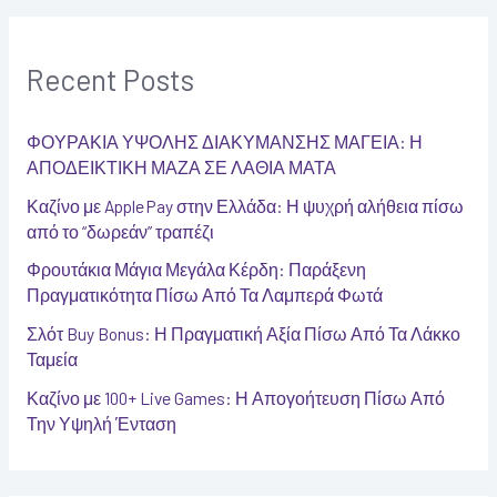
Recent Posts
ΦΟΥΡΑΚΙΑ ΥΨΟΛΗΣ ΔΙΑΚΥΜΑΝΣΗΣ ΜΑΓΕΙΑ: Η
ΑΠΟΔΕΙΚΤΙΚΗ ΜΑΖΑ ΣΕ ΛΑΘΙΑ ΜΑΤΑ
Καζίνο με Apple Pay στην Ελλάδα: Η ψυχρή αλήθεια πίσω
από το “δωρεάν” τραπέζι
Φρουτάκια Μάγια Μεγάλα Κέρδη: Παράξενη
Πραγματικότητα Πίσω Από Τα Λαμπερά Φωτά
Σλότ Buy Bonus: Η Πραγματική Αξία Πίσω Από Τα Λάκκο
Ταμεία
Καζίνο με 100+ Live Games: Η Απογοήτευση Πίσω Από
Την Υψηλή Ένταση