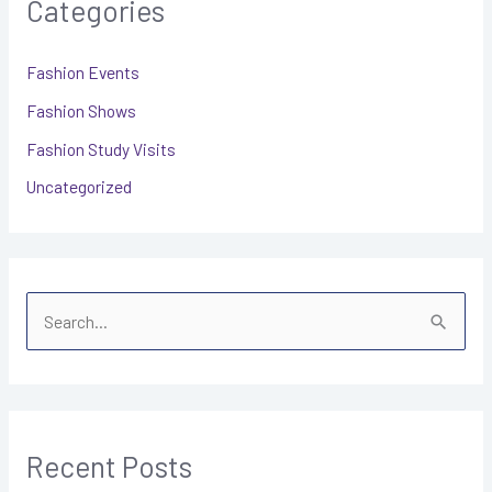
Categories
Fashion Events
Fashion Shows
Fashion Study Visits
Uncategorized
S
e
a
r
c
Recent Posts
h