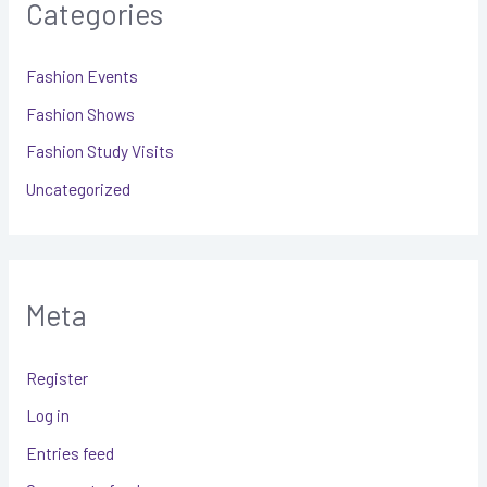
Categories
Fashion Events
Fashion Shows
Fashion Study Visits
Uncategorized
Meta
Register
Log in
Entries feed