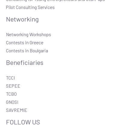
Pilot Consulting Services
Networking
Networking Workshops
Contests in Greece
Contests in Boulgaria
Beneficiaries
TCCI
SEPEE
TCBO
GNOSI
SAVREMIE
FOLLOW US