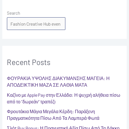
Search
SEARCH
Recent Posts
ΦΟΥΡΑΚΙΑ ΥΨΟΛΗΣ ΔΙΑΚΥΜΑΝΣΗΣ ΜΑΓΕΙΑ: Η
ΑΠΟΔΕΙΚΤΙΚΗ ΜΑΖΑ ΣΕ ΛΑΘΙΑ ΜΑΤΑ
Καζίνο με Apple Pay στην Ελλάδα: Η ψυχρή αλήθεια πίσω
από το “δωρεάν” τραπέζι
Φρουτάκια Μάγια Μεγάλα Κέρδη: Παράξενη
Πραγματικότητα Πίσω Από Τα Λαμπερά Φωτά
Σλότ Buy Bonus: Η Πραγματική Αξία Πίσω Από Τα Λάκκο