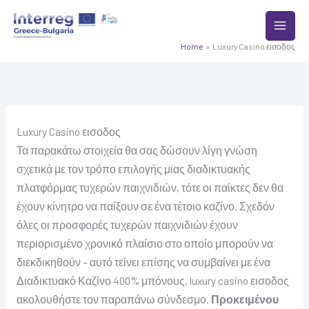
Skip
to
content
Home
Luxury Casino εισοδος
Luxury Casino εισοδος
Τα παρακάτω στοιχεία θα σας δώσουν λίγη γνώση
σχετικά με τον τρόπο επιλογής μιας διαδικτυακής
πλατφόρμας τυχερών παιχνιδιών, τότε οι παίκτες δεν θα
έχουν κίνητρο να παίξουν σε ένα τέτοιο καζίνο. Σχεδόν
όλες οι προσφορές τυχερών παιχνιδιών έχουν
περιορισμένο χρονικό πλαίσιο στο οποίο μπορούν να
διεκδικηθούν – αυτό τείνει επίσης να συμβαίνει με ένα
Διαδικτυακό Καζίνο 400% μπόνους, luxury casino εισοδος
ακολουθήστε τον παραπάνω σύνδεσμο.
Προκειμένου