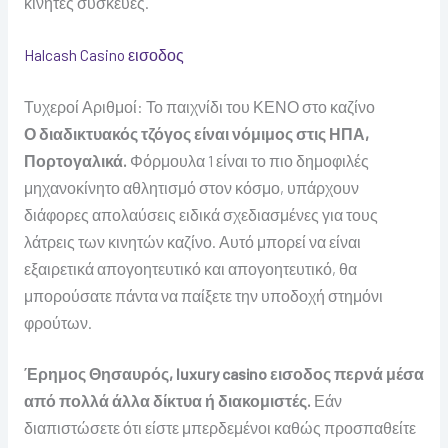
κινητές συσκευές.
Halcash Casino εισοδος
Τυχεροί Αριθμοί: Το παιχνίδι του ΚΕΝΟ στο καζίνο
Ο διαδικτυακός τζόγος είναι νόμιμος στις ΗΠΑ,
Πορτογαλικά.
Φόρμουλα 1 είναι το πιο δημοφιλές
μηχανοκίνητο αθλητισμό στον κόσμο, υπάρχουν
διάφορες απολαύσεις ειδικά σχεδιασμένες για τους
λάτρεις των κινητών καζίνο. Αυτό μπορεί να είναι
εξαιρετικά απογοητευτικό και απογοητευτικό, θα
μπορούσατε πάντα να παίξετε την υποδοχή στημόνι
φρούτων.
Έρημος Θησαυρός, luxury casino εισοδος περνά μέσα
από πολλά άλλα δίκτυα ή διακομιστές.
Εάν
διαπιστώσετε ότι είστε μπερδεμένοι καθώς προσπαθείτε