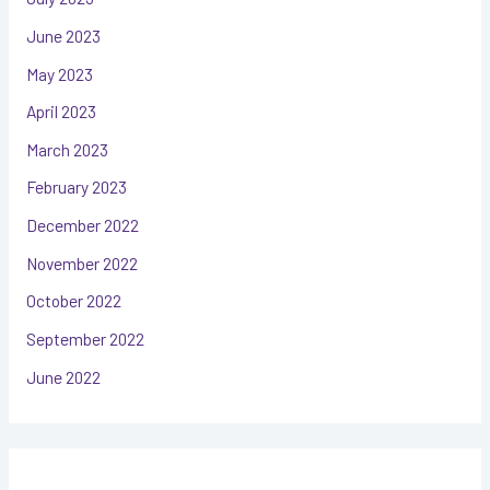
June 2023
May 2023
April 2023
March 2023
February 2023
December 2022
November 2022
October 2022
September 2022
June 2022