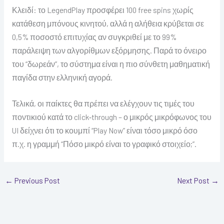
Κλειδί: το LegendPlay προσφέρει 100 free spins χωρίς
κατάθεση μπόνους κινητού, αλλά η αλήθεια κρύβεται σε
0,5% ποσοστό επιτυχίας αν συγκριθεί με το 99%
παράλειψη των αλγορίθμων εξόρμησης. Παρά το όνειρο
του “δωρεάν”, το σύστημα είναι η πιο σύνθετη μαθηματική
παγίδα στην ελληνική αγορά.
Τελικά, οι παίκτες θα πρέπει να ελέγχουν τις τιμές του
ποντικιού κατά το click‑through – ο μικρός μικρόφωνος του
UI δείχνει ότι το κουμπί “Play Now” είναι τόσο μικρό όσο
π.χ. η γραμμή “Πόσο μικρό είναι το γραφικό στοιχείο;”.
←
Previous Post
Next Post
→