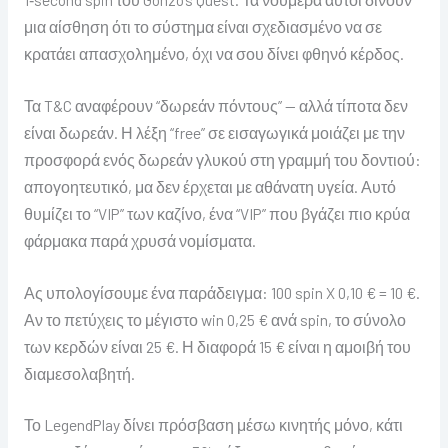
μια αίσθηση ότι το σύστημα είναι σχεδιασμένο να σε
κρατάει απασχολημένο, όχι να σου δίνει φθηνό κέρδος.
Τα T&C αναφέρουν “δωρεάν πόντους” — αλλά τίποτα δεν
είναι δωρεάν. Η λέξη “free” σε εισαγωγικά μοιάζει με την
προσφορά ενός δωρεάν γλυκού στη γραμμή του δοντιού:
απογοητευτικό, μα δεν έρχεται με αθάνατη υγεία. Αυτό
θυμίζει το “VIP” των καζίνο, ένα “VIP” που βγάζει πιο κρύα
φάρμακα παρά χρυσά νομίσματα.
Ας υπολογίσουμε ένα παράδειγμα: 100 spin X 0,10 € = 10 €.
Αν το πετύχεις το μέγιστο win 0,25 € ανά spin, το σύνολο
των κερδών είναι 25 €. Η διαφορά 15 € είναι η αμοιβή του
διαμεσολαβητή.
Το LegendPlay δίνει πρόσβαση μέσω κινητής μόνο, κάτι