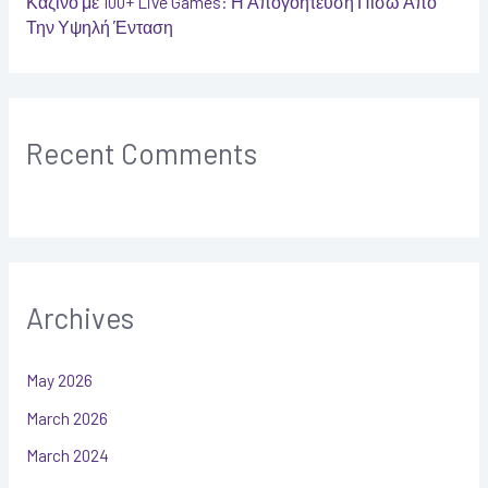
Καζίνο με 100+ Live Games: Η Απογοήτευση Πίσω Από
Την Υψηλή Ένταση
Recent Comments
Archives
May 2026
March 2026
March 2024