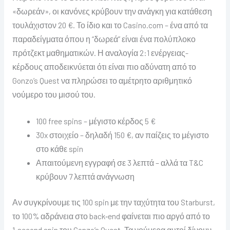
«δωρεάν», οι κανόνες κρύβουν την ανάγκη για κατάθεση
τουλάχιστον 20 €. Το ίδιο και το Casino.com – ένα από τα
παραδείγματα όπου η “δωρεά” είναι ένα πολύπλοκο
πρότζεκτ μαθηματικών. Η αναλογία 2:1 ενέργειας-
κέρδους αποδεικνύεται ότι είναι πιο αδύνατη από το
Gonzo’s Quest να πληρώσει το αμέτρητο αριθμητικό
νούμερο του μισού του.
100 free spins – μέγιστο κέρδος 5 €
30x στοιχείο – δηλαδή 150 €, αν παίζεις το μέγιστο
στο κάθε spin
Απαιτούμενη εγγραφή σε 3 λεπτά – αλλά τα T&C
κρύβουν 7 λεπτά ανάγνωση
Αν συγκρίνουμε τις 100 spin με την ταχύτητα του Starburst,
το 100% αδράνεια στο back‑end φαίνεται πιο αργό από το
1‑second spin του Gonzo’s Quest. Τα νούμερα αυτοί δίνουν