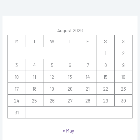
August 2026
M
T
W
T
F
S
S
1
2
3
4
5
6
7
8
9
10
11
12
13
14
15
16
17
18
19
20
21
22
23
24
25
26
27
28
29
30
31
« May