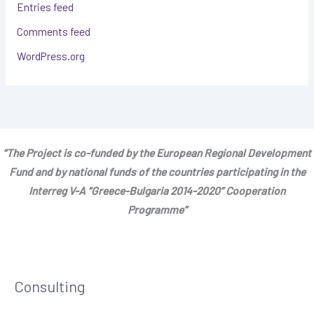
Entries feed
Comments feed
WordPress.org
“The Project is co-funded by the European Regional Development
Fund and by national funds of the countries participating in the
Interreg V-A “Greece-Bulgaria 2014-2020” Cooperation
Programme”
Consulting