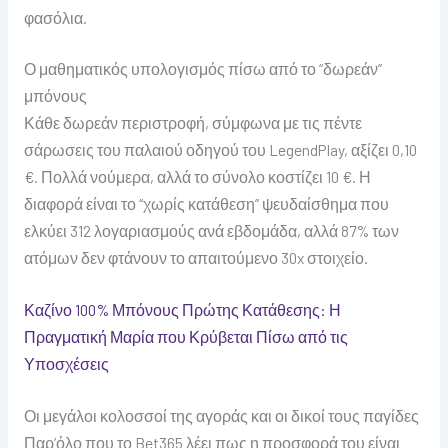
φασόλια.
Ο μαθηματικός υπολογισμός πίσω από το “δωρεάν”
μπόνους
Κάθε δωρεάν περιστροφή, σύμφωνα με τις πέντε
σάρωσεις του παλαιού οδηγού του LegendPlay, αξίζει 0,10
€. Πολλά νούμερα, αλλά το σύνολο κοστίζει 10 €. Η
διαφορά είναι το “χωρίς κατάθεση” ψευδαίσθημα που
ελκύει 312 λογαριασμούς ανά εβδομάδα, αλλά 87% των
ατόμων δεν φτάνουν το απαιτούμενο 30x στοιχείο.
Καζίνο 100% Μπόνους Πρώτης Κατάθεσης: Η
Πραγματική Μαρία που Κρύβεται Πίσω από τις
Υποσχέσεις
Οι μεγάλοι κολοσσοί της αγοράς και οι δικοί τους παγίδες
Παρ’όλο που το Bet365 λέει πως η προσφορά του είναι