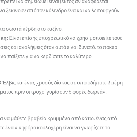
πρέπει να σημειωθεί είναι (εκτός αν αναφέρεται
ι να ξεκινούν από τον κύλινδρο ένα και να λειτουργούν
τα σωστά κέρδη στο καζίνο.
ικη:
Είναι επίσης υποχρεωτικό να χρησιμοποιείτε τους
εις και αναλήψεις όταν αυτό είναι δυνατό, το πόκερ
 να παίξετε για να κερδίσετε το καλύτερο.
 Έλβις και ένας χρυσός δίσκος σε οποιοδήποτε 3 μέρη
ματος πριν οι τροχοί γυρίσουν 5 φορές δωρεάν,
ια να μάθετε βραβεία κρυμμένα από κάτω, ένας από
τε ένα νικηφόρο κουλοχέρη είναι να γνωρίζετε το