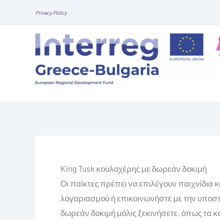
Skip
Privacy Policy
to
content
King Tusk κουλοχέρης με δωρεάν δοκιμή
Οι παίκτες πρέπει να επιλέγουν παιχνίδια κ
λογαριασμού ή επικοινωνήστε με την υποστ
δωρεάν δοκιμή μόλις ξεκινήσετε, όπως τα 