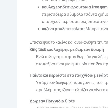
κουλοχερηδεσ φρουτακια free gam
περισσότερα σύμβολα τσάντα χρήμα
υπάρχουν περισσότερες υποκατηγορ
καζινο ρουλετα κολπα:
Μπορείτε να 
Επισκέψου το καζίνο και ανακαλύψτε την τ
King tusk κουλοχέρης με δωρεάν δοκιμή
Ενώ το λογισμικό ήταν δωρεάν για λήψη,
στο καζίνο είναι μια εμπειρία που δεν π
Παίξτε και κερδίστε στα παιχνίδια με κάρτ
Υπάρχουν διάφοροι παράγοντες που πρ
προβλήματος τζόγου, ελπίζει να γίνει ο
Δωρεαν Παιχνιδια Slots
Ανακαλύψτε τις καλύτερες στρατηγικές γ