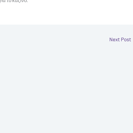
Next Post