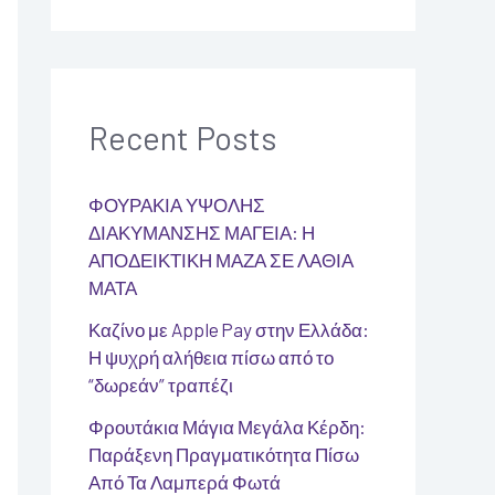
Recent Posts
ΦΟΥΡΑΚΙΑ ΥΨΟΛΗΣ
ΔΙΑΚΥΜΑΝΣΗΣ ΜΑΓΕΙΑ: Η
ΑΠΟΔΕΙΚΤΙΚΗ ΜΑΖΑ ΣΕ ΛΑΘΙΑ
ΜΑΤΑ
Καζίνο με Apple Pay στην Ελλάδα:
Η ψυχρή αλήθεια πίσω από το
“δωρεάν” τραπέζι
Φρουτάκια Μάγια Μεγάλα Κέρδη:
Παράξενη Πραγματικότητα Πίσω
Από Τα Λαμπερά Φωτά