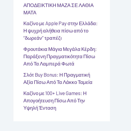
r
ΑΠΟΔΕΙΚΤΙΚΗ ΜΑΖΑ ΣΕ ΛΑΘΙΑ
ΜΑΤΑ
:
Καζίνο με Apple Pay στην Ελλάδα:
Η ψυχρή αλήθεια πίσω από το
“δωρεάν” τραπέζι
Φρουτάκια Μάγια Μεγάλα Κέρδη:
Παράξενη Πραγματικότητα Πίσω
Από Τα Λαμπερά Φωτά
Σλότ Buy Bonus: Η Πραγματική
Αξία Πίσω Από Τα Λάκκο Ταμεία
Καζίνο με 100+ Live Games: Η
Απογοήτευση Πίσω Από Την
Υψηλή Ένταση