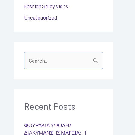
Fashion Study Visits
Uncategorized
S
e
a
r
c
Recent Posts
h
f
ΦΟΥΡΑΚΙΑ ΥΨΟΛΗΣ
o
ΔΙΑΚΥΜΑΝΣΗΣ ΜΑΓΕΙΑ: Η