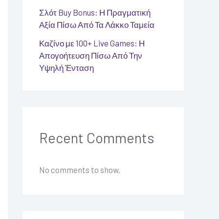
Σλότ Buy Bonus: Η Πραγματική
Αξία Πίσω Από Τα Λάκκο Ταμεία
Καζίνο με 100+ Live Games: Η
Απογοήτευση Πίσω Από Την
Υψηλή Ένταση
Recent Comments
No comments to show.