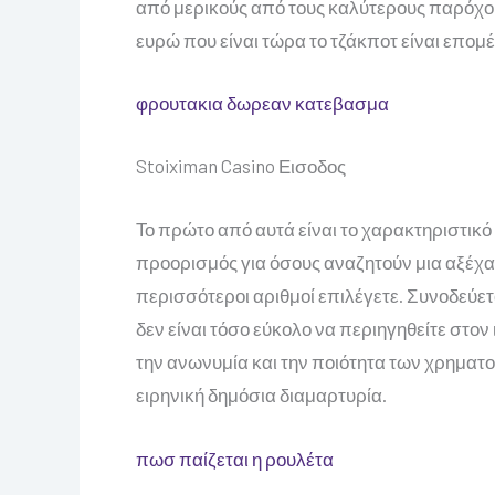
από μερικούς από τους καλύτερους παρόχου
ευρώ που είναι τώρα το τζάκποτ είναι επομ
φρουτακια δωρεαν κατεβασμα
Stoiximan Casino Εισοδος
Το πρώτο από αυτά είναι το χαρακτηριστικό 
προορισμός για όσους αναζητούν μια αξέχα
περισσότεροι αριθμοί επιλέγετε. Συνοδεύε
δεν είναι τόσο εύκολο να περιηγηθείτε στο
την ανωνυμία και την ποιότητα των χρηματο
ειρηνική δημόσια διαμαρτυρία.
πωσ παίζεται η ρουλέτα