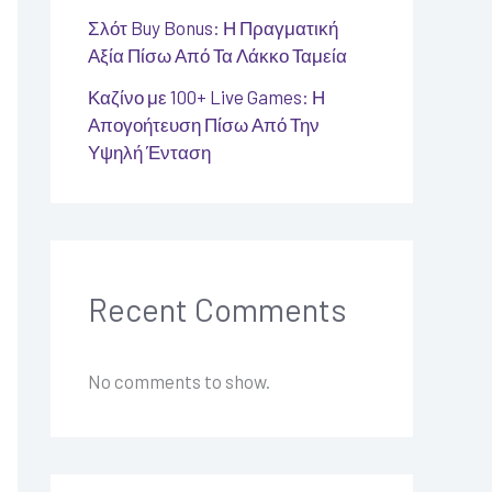
Σλότ Buy Bonus: Η Πραγματική
Αξία Πίσω Από Τα Λάκκο Ταμεία
Καζίνο με 100+ Live Games: Η
Απογοήτευση Πίσω Από Την
Υψηλή Ένταση
Recent Comments
No comments to show.