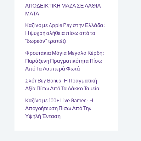
r
ΑΠΟΔΕΙΚΤΙΚΗ ΜΑΖΑ ΣΕ ΛΑΘΙΑ
ΜΑΤΑ
:
Καζίνο με Apple Pay στην Ελλάδα:
Η ψυχρή αλήθεια πίσω από το
“δωρεάν” τραπέζι
Φρουτάκια Μάγια Μεγάλα Κέρδη:
Παράξενη Πραγματικότητα Πίσω
Από Τα Λαμπερά Φωτά
Σλότ Buy Bonus: Η Πραγματική
Αξία Πίσω Από Τα Λάκκο Ταμεία
Καζίνο με 100+ Live Games: Η
Απογοήτευση Πίσω Από Την
Υψηλή Ένταση