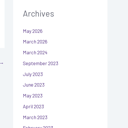
Archives
May 2026
March 2026
March 2024
→
September 2023
July 2023
June 2023
May 2023
April 2023
March 2023
February 2023