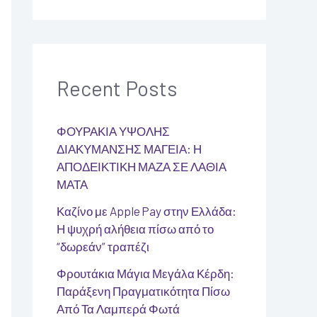
Recent Posts
ΦΟΥΡΑΚΙΑ ΥΨΟΛΗΣ
ΔΙΑΚΥΜΑΝΣΗΣ ΜΑΓΕΙΑ: Η
ΑΠΟΔΕΙΚΤΙΚΗ ΜΑΖΑ ΣΕ ΛΑΘΙΑ
ΜΑΤΑ
Καζίνο με Apple Pay στην Ελλάδα:
Η ψυχρή αλήθεια πίσω από το
“δωρεάν” τραπέζι
Φρουτάκια Μάγια Μεγάλα Κέρδη:
Παράξενη Πραγματικότητα Πίσω
Από Τα Λαμπερά Φωτά