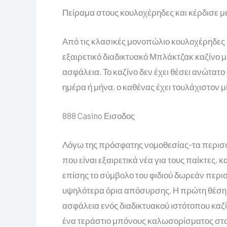
Πείραμα στους κουλοχέρηδες και κέρδισε μ
Από τις κλασικές μονοπώλιο κουλοχέρηδες με 
εξαιρετικό διαδικτυακό Μπλάκτζακ καζίνο 
ασφάλεια. Το καζίνο δεν έχει θέσει ανώτατ
ημέρα ή μήνα, ο καθένας έχει τουλάχιστον 
888 Casino Εισοδος
Λόγω της πρόσφατης νομοθεσίας-τα περισσ
που είναι εξαιρετικά νέα για τους παίκτες, κ
επίσης το σύμβολο του φιδιού δωρεάν περι
υψηλότερα όρια απόσυρσης. Η πρώτη θέση π
ασφάλεια ενός διαδικτυακού ιστότοπου καζίν
ένα τεράστιο μπόνους καλωσορίσματος στους