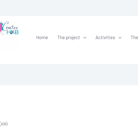
Home
The project
Activities
The
ζιού