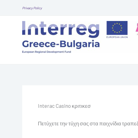
Skip
Privacy Policy
to
content
Interac Casino κριτικεσ
Πετύχετε την τύχη σας στα παιχνίδια τραπε