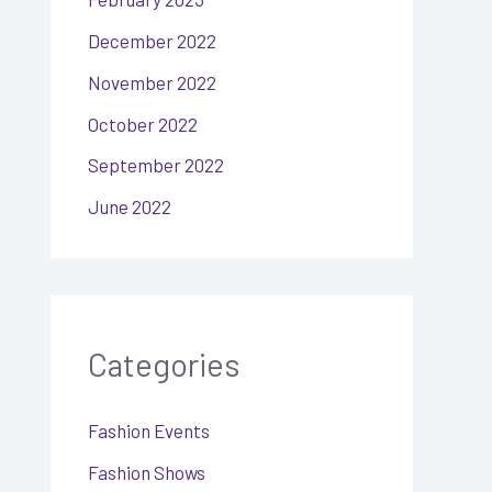
December 2022
November 2022
October 2022
September 2022
June 2022
Categories
Fashion Events
Fashion Shows