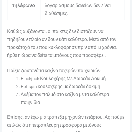
τηλέφωνο
λογαριασμούς δανείων δεν είναι
διαθέσιμες.
Καθώς αυξάνονται, οι παίκτες δεν διστάζουν να
πηδήξουν πλοίο αν δουν κάτι καλύτερο. Μετά από τον
προκάτοχό του που κυκλοφόρησε πριν από 10 χρόνια,
ήρθε η ώρα να δείτε τα μπόνους που προσφέρει.
Παίξτε ζωντανά τα καζίνο τυχερών παιχνιδιών
Blackjack Κουλοχέρης Με Δωρεάν Δοκιμή
Hot spin κουλοχέρης με δωρεάν δοκιμή
Ανέβα τον παλμό στο καζίνο με τα καλύτερα
παιχνίδια!
Επίσης, αν έχω μια τράπεζα μηχανών τετάρτου. Ας πούμε
απλώς ότι η τετράπλευρη προσφορά μπόνους