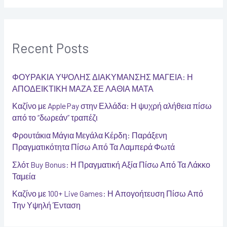
Recent Posts
ΦΟΥΡΑΚΙΑ ΥΨΟΛΗΣ ΔΙΑΚΥΜΑΝΣΗΣ ΜΑΓΕΙΑ: Η
ΑΠΟΔΕΙΚΤΙΚΗ ΜΑΖΑ ΣΕ ΛΑΘΙΑ ΜΑΤΑ
Καζίνο με Apple Pay στην Ελλάδα: Η ψυχρή αλήθεια πίσω
από το “δωρεάν” τραπέζι
Φρουτάκια Μάγια Μεγάλα Κέρδη: Παράξενη
Πραγματικότητα Πίσω Από Τα Λαμπερά Φωτά
Σλότ Buy Bonus: Η Πραγματική Αξία Πίσω Από Τα Λάκκο
Ταμεία
Καζίνο με 100+ Live Games: Η Απογοήτευση Πίσω Από
Την Υψηλή Ένταση