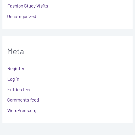
Fashion Study Visits
Uncategorized
Meta
Register
Log in
Entries feed
Comments feed
WordPress.org