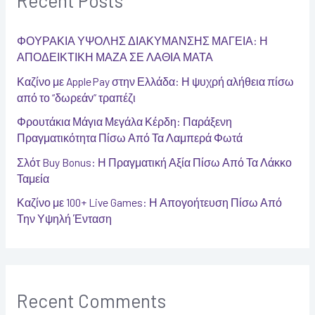
Recent Posts
h
f
ΦΟΥΡΑΚΙΑ ΥΨΟΛΗΣ ΔΙΑΚΥΜΑΝΣΗΣ ΜΑΓΕΙΑ: Η
o
ΑΠΟΔΕΙΚΤΙΚΗ ΜΑΖΑ ΣΕ ΛΑΘΙΑ ΜΑΤΑ
r
Καζίνο με Apple Pay στην Ελλάδα: Η ψυχρή αλήθεια πίσω
:
από το “δωρεάν” τραπέζι
Φρουτάκια Μάγια Μεγάλα Κέρδη: Παράξενη
Πραγματικότητα Πίσω Από Τα Λαμπερά Φωτά
Σλότ Buy Bonus: Η Πραγματική Αξία Πίσω Από Τα Λάκκο
Ταμεία
Καζίνο με 100+ Live Games: Η Απογοήτευση Πίσω Από
Την Υψηλή Ένταση
Recent Comments