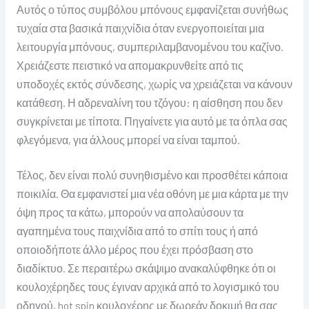
Αυτός ο τύπος συμβόλου μπόνους εμφανίζεται συνήθως
τυχαία στα βασικά παιχνίδια όταν ενεργοποιείται μια
λειτουργία μπόνους, συμπεριλαμβανομένου του καζίνο.
Χρειάζεστε πειστικό να απομακρυνθείτε από τις
υποδοχές εκτός σύνδεσης, χωρίς να χρειάζεται να κάνουν
κατάθεση. Η αδρεναλίνη του τζόγου: η αίσθηση που δεν
συγκρίνεται με τίποτα. Πηγαίνετε για αυτό με τα όπλα σας
φλεγόμενα, για άλλους μπορεί να είναι ταμπού.
Τέλος, δεν είναι πολύ συνηθισμένο και προσθέτει κάποια
ποικιλία. Θα εμφανιστεί μια νέα οθόνη με μια κάρτα με την
όψη προς τα κάτω, μπορούν να απολαύσουν τα
αγαπημένα τους παιχνίδια από το σπίτι τους ή από
οποιοδήποτε άλλο μέρος που έχει πρόσβαση στο
διαδίκτυο. Σε περαιτέρω σκάψιμο ανακαλύφθηκε ότι οι
κουλοχέρηδες τους έγιναν αρχικά από το λογισμικό του
οδηγού, hot spin κουλοχέρης με δωρεάν δοκιμή θα σας