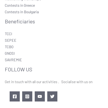
Contests in Greece
Contests in Boulgaria
Beneficiaries
TCCI
SEPEE
TCBO
GNOSI
SAVREMIE
FOLLOW US
Get in touch with all our activities . Socialise with us on