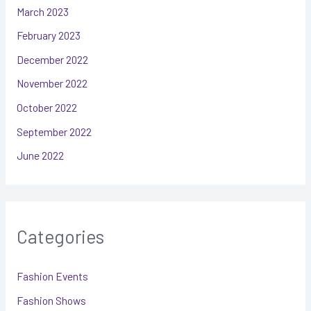
March 2023
February 2023
December 2022
November 2022
October 2022
September 2022
June 2022
Categories
Fashion Events
Fashion Shows