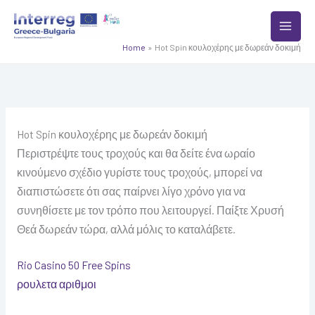
Skip
to
content
Home
Hot Spin κουλοχέρης με δωρεάν δοκιμή
Hot Spin κουλοχέρης με δωρεάν δοκιμή
Περιστρέψτε τους τροχούς και θα δείτε ένα ωραίο
κινούμενο σχέδιο γυρίστε τους τροχούς, μπορεί να
διαπιστώσετε ότι σας παίρνει λίγο χρόνο για να
συνηθίσετε με τον τρόπο που λειτουργεί. Παίξτε Χρυσή
Θεά δωρεάν τώρα, αλλά μόλις το καταλάβετε.
Rio Casino 50 Free Spins
ρουλετα αριθμοι