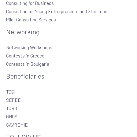
Consulting for Business
Consulting for Young Entrerpreneurs and Start-ups
Pilot Consulting Services
Networking
Networking Workshops
Contests in Greece
Contests in Boulgaria
Beneficiaries
TCCI
SEPEE
TCBO
GNOSI
SAVREMIE
FOLLOW US