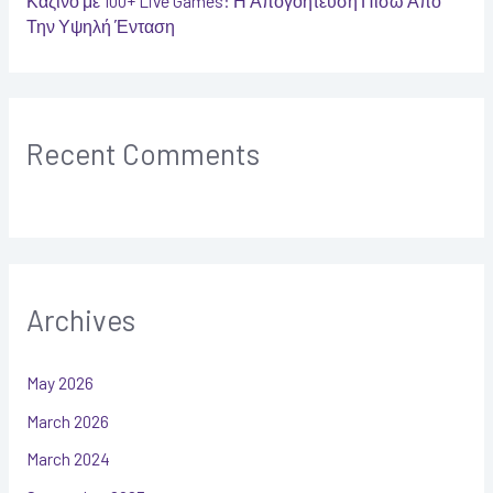
Καζίνο με 100+ Live Games: Η Απογοήτευση Πίσω Από
Την Υψηλή Ένταση
Recent Comments
Archives
May 2026
March 2026
March 2024