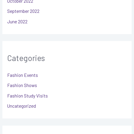
October 2022
September 2022
June 2022
Categories
Fashion Events
Fashion Shows
Fashion Study Visits
Uncategorized