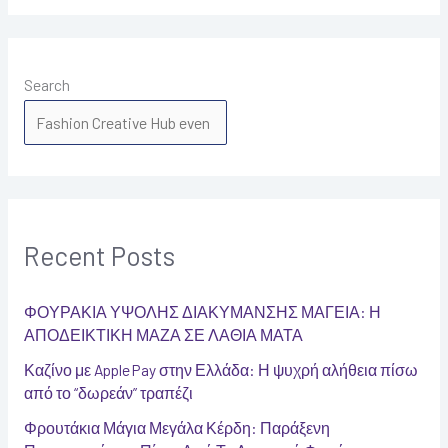
Search
SEARCH
Recent Posts
ΦΟΥΡΑΚΙΑ ΥΨΟΛΗΣ ΔΙΑΚΥΜΑΝΣΗΣ ΜΑΓΕΙΑ: Η
ΑΠΟΔΕΙΚΤΙΚΗ ΜΑΖΑ ΣΕ ΛΑΘΙΑ ΜΑΤΑ
Καζίνο με Apple Pay στην Ελλάδα: Η ψυχρή αλήθεια πίσω
από το “δωρεάν” τραπέζι
Φρουτάκια Μάγια Μεγάλα Κέρδη: Παράξενη