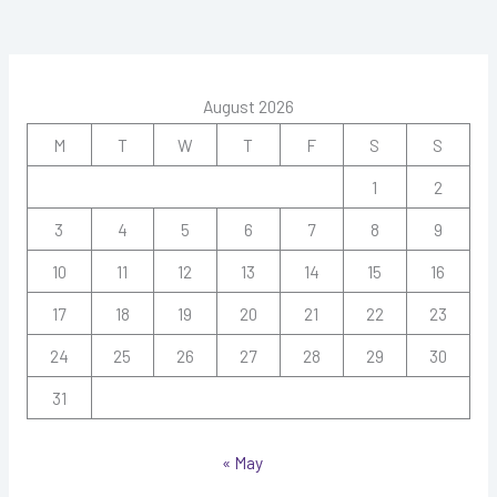
August 2026
M
T
W
T
F
S
S
1
2
3
4
5
6
7
8
9
10
11
12
13
14
15
16
17
18
19
20
21
22
23
24
25
26
27
28
29
30
31
« May