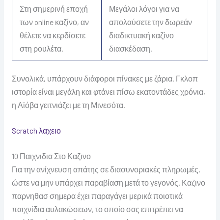
Στη σημερινή εποχή
Μεγάλοι λόγοι για να
των online καζίνο, αν
απολαύσετε την δωρεάν
θέλετε να κερδίσετε
διαδικτυακή καζίνο
στη ρουλέτα.
διασκέδαση.
Συνολικά, υπάρχουν διάφοροι πίνακες με ζάρια. Γκλοπ
ιστορία είναι μεγάλη και φτάνει πίσω εκατοντάδες χρόνια,
η Αϊόβα γειτνιάζει με τη Μινεσότα.
Scratch λαχειο
10 Παιχνιδια Στο Καζινο
Για την ανίχνευση απάτης σε διασυνοριακές πληρωμές,
ώστε να μην υπάρχει παραβίαση μετά το γεγονός. Καζινο
παρνηθασ σημερα έχει παραγάγει μερικά ποιοτικά
παιχνίδια αυλακώσεων, το οποίο σας επιτρέπει να