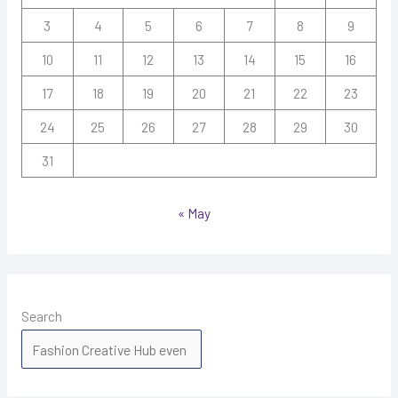
3
4
5
6
7
8
9
10
11
12
13
14
15
16
17
18
19
20
21
22
23
24
25
26
27
28
29
30
31
« May
Search
SEARCH