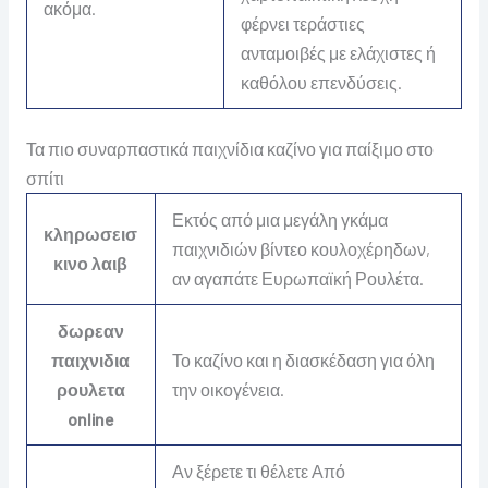
ακόμα.
φέρνει τεράστιες
ανταμοιβές με ελάχιστες ή
καθόλου επενδύσεις.
Τα πιο συναρπαστικά παιχνίδια καζίνο για παίξιμο στο
σπίτι
Εκτός από μια μεγάλη γκάμα
κληρωσεισ
παιχνιδιών βίντεο κουλοχέρηδων,
κινο λαιβ
αν αγαπάτε Ευρωπαϊκή Ρουλέτα.
δωρεαν
παιχνιδια
Το καζίνο και η διασκέδαση για όλη
ρουλετα
την οικογένεια.
online
Αν ξέρετε τι θέλετε Από