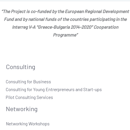
“The Project is co-funded by the European Regional Development
Fund and by national funds of the countries participating in the
Interreg V-A “Greece-Bulgaria 2014-2020” Cooperation
Programme”
Consulting
Consulting for Business
Consulting for Young Entrerpreneurs and Start-ups
Pilot Consulting Services
Networking
Networking Workshops