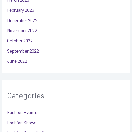
February 2023
December 2022
November 2022
October 2022
September 2022
June 2022
Categories
Fashion Events
Fashion Shows