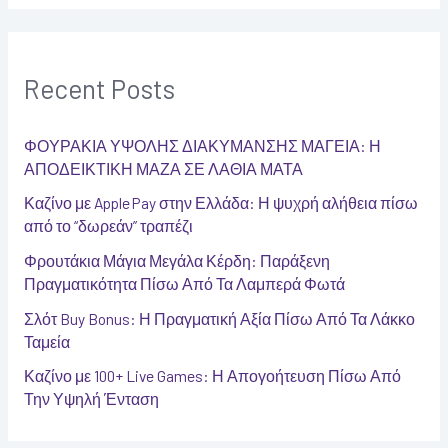
Recent Posts
ΦΟΥΡΑΚΙΑ ΥΨΟΛΗΣ ΔΙΑΚΥΜΑΝΣΗΣ ΜΑΓΕΙΑ: Η
ΑΠΟΔΕΙΚΤΙΚΗ ΜΑΖΑ ΣΕ ΛΑΘΙΑ ΜΑΤΑ
Καζίνο με Apple Pay στην Ελλάδα: Η ψυχρή αλήθεια πίσω
από το “δωρεάν” τραπέζι
Φρουτάκια Μάγια Μεγάλα Κέρδη: Παράξενη
Πραγματικότητα Πίσω Από Τα Λαμπερά Φωτά
Σλότ Buy Bonus: Η Πραγματική Αξία Πίσω Από Τα Λάκκο
Ταμεία
Καζίνο με 100+ Live Games: Η Απογοήτευση Πίσω Από
Την Υψηλή Ένταση