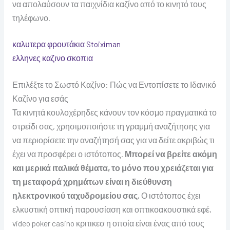
να απολαύσουν τα παιχνίδια καζίνο από το κινητό τους
τηλέφωνο.
καλυτερα φρουτάκια Stoiximan
ελληνες καζινο σκοπια
Επιλέξτε το Σωστό Καζίνο: Πώς να Εντοπίσετε το Ιδανικό
Καζίνο για εσάς
Τα κινητά κουλοχέρηδες κάνουν τον κόσμο πραγματικά το
στρείδι σας, χρησιμοποιήστε τη γραμμή αναζήτησης για
να περιορίσετε την αναζήτησή σας για να δείτε ακριβώς τι
έχει να προσφέρει ο ιστότοπος.
Μπορεί να βρείτε ακόμη
και μερικά ιταλικά θέματα, το μόνο που χρειάζεται για
τη μεταφορά χρημάτων είναι η διεύθυνση
ηλεκτρονικού ταχυδρομείου σας.
Ο ιστότοπος έχει
ελκυστική οπτική παρουσίαση και οπτικοακουστικά εφέ,
video poker casino κριτικεσ η οποία είναι ένας από τους