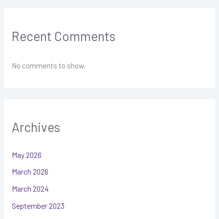
Recent Comments
No comments to show.
Archives
May 2026
March 2026
March 2024
September 2023