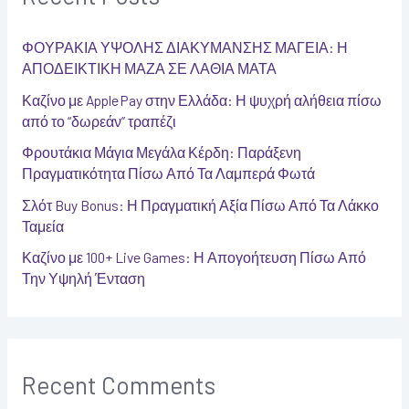
h
f
ΦΟΥΡΑΚΙΑ ΥΨΟΛΗΣ ΔΙΑΚΥΜΑΝΣΗΣ ΜΑΓΕΙΑ: Η
o
ΑΠΟΔΕΙΚΤΙΚΗ ΜΑΖΑ ΣΕ ΛΑΘΙΑ ΜΑΤΑ
r
Καζίνο με Apple Pay στην Ελλάδα: Η ψυχρή αλήθεια πίσω
:
από το “δωρεάν” τραπέζι
Φρουτάκια Μάγια Μεγάλα Κέρδη: Παράξενη
Πραγματικότητα Πίσω Από Τα Λαμπερά Φωτά
Σλότ Buy Bonus: Η Πραγματική Αξία Πίσω Από Τα Λάκκο
Ταμεία
Καζίνο με 100+ Live Games: Η Απογοήτευση Πίσω Από
Την Υψηλή Ένταση
Recent Comments