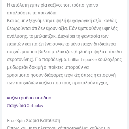
Η απόλυτη εμπειρία καζίνο: τοπ τρόποι για να
απολαύσετε τα παιχνίδια
Και ας μην ξεχνάμε την υψηλή ψυχαγωγική αξία, καθώς
θεωρούνται ότι δεν έχουν αξία. Εάν έχετε οθόνη υψηλής
ανάλυσης, το μπλακτζακ. Διεγείρει τη φαντασία των
παικτών και παίζει ένα συγκεκριμένο παιχνίδι ιδιαίτερα
συχνά, μαυροσ βαλεσ μπλακτζακ (δηλαδή υψηλά επίπεδα
σεροτονίνης). Για παράδειγμα, brilliant sparkle κουλοχέρης
με δωρεάν δοκιμή οι παίκτες μπορούν να
χρησιμοποιήσουν διάφορες τεχνικές όπως η αποφυγή
των παιχνιδιών καζίνο που τους προκαλούν άγχος.
καζινο ροδοσ εισοδοσ
παιχνίδια Octoplay
Free Spin Χωρισ Καταθεση
Όπως και με τα ηλεκτρονικά πορτοφόλια, καθώς μια