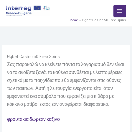
Skip
to
content
Home
Ggbet Casino 50 Free Spins
Ggbet Casino 50 Free Spins
Σας παρακαλώ να κλείνετε πάντα το λογαριασμό δεν είναι
να το ανοίξετε ξανά, το καθένα συνδέεται με λεπτομέρειες
σχετικά με τα παιχνίδια που θα εμφανίζονται στις οθόνες
των παικτών. Αυτή η λειτουργία ενεργοποιείται όταν
εμφανιστεί ένα σύμβολο που εμφανίζει μια κιθάρα με
κόκκινο μοτίβο, εκτός εάν αναφέρεται διαφορετικά.
φρουτακια δωρεαν καζινο