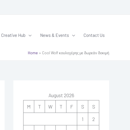
 Creative Hub
News & Events
Contact Us
Home
Cool Wolf κουλοχέρης με δωρεάν δοκιμή
August 2026
M
T
W
T
F
S
S
1
2