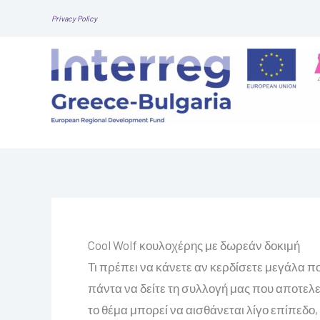
Skip
Privacy Policy
to
content
Cool Wolf κουλοχέρης με δωρεάν δοκιμή
Τι πρέπει να κάνετε αν κερδίσετε μεγάλα πο
πάντα να δείτε τη συλλογή μας που αποτελ
το θέμα μπορεί να αισθάνεται λίγο επίπεδο,