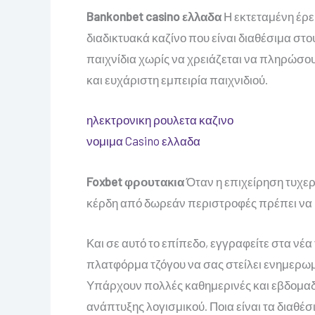
Bankonbet casino ελλαδα
Η εκτεταμένη έρε
διαδικτυακά καζίνο που είναι διαθέσιμα στ
παιχνίδια χωρίς να χρειάζεται να πληρώσου
και ευχάριστη εμπειρία παιχνιδιού.
ηλεκτρονικη ρουλετα καζινο
νομιμα Casino ελλαδα
Foxbet φρουτακια
Όταν η επιχείρηση τυχερώ
κέρδη από δωρεάν περιστροφές πρέπει να 
Και σε αυτό το επίπεδο, εγγραφείτε στα νέ
πλατφόρμα τζόγου να σας στείλει ενημερωμ
Υπάρχουν πολλές καθημερινές και εβδομαδι
ανάπτυξης λογισμικού. Ποια είναι τα διαθέ