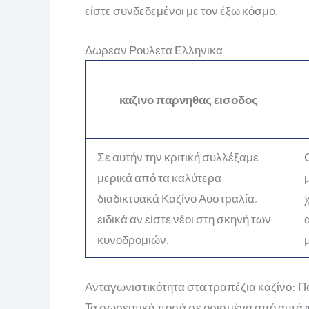
είστε συνδεδεμένοι με τον έξω κόσμο.
Δωρεαν Ρουλετα Ελληνικα
καζινο παρνηθας εισοδος
Σε αυτήν την κριτική συλλέξαμε
μερικά από τα καλύτερα
διαδικτυακά Καζίνο Αυστραλία,
ειδικά αν είστε νέοι στη σκηνή των
κυνοδρομιών.
Ανταγωνιστικότητα στα τραπέζια καζίνο: Πο
Τα σωρευτικά ποσά σε ορισμένα από αυτά 