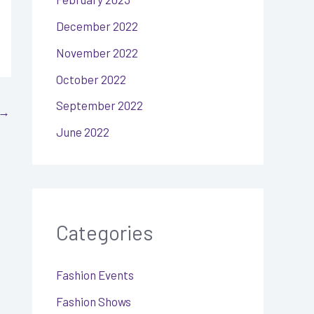
December 2022
November 2022
October 2022
September 2022
→
June 2022
Categories
Fashion Events
Fashion Shows