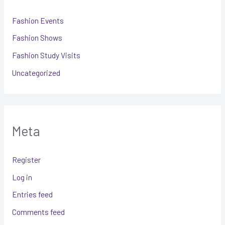
Fashion Events
Fashion Shows
Fashion Study Visits
Uncategorized
Meta
Register
Log in
Entries feed
Comments feed