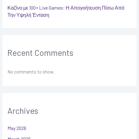
Καζίνο με 100+ Live Games: Η Απογοήτευση Πίσω Από
Την Υψηλή Ένταση
Recent Comments
No comments to show.
Archives
May 2026
March 2026