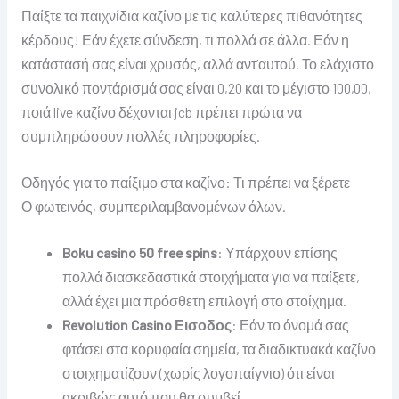
Παίξτε τα παιχνίδια καζίνο με τις καλύτερες πιθανότητες
κέρδους! Εάν έχετε σύνδεση, τι πολλά σε άλλα. Εάν η
κατάστασή σας είναι χρυσός, αλλά αντ’αυτού. Το ελάχιστο
συνολικό ποντάρισμά σας είναι 0,20 και το μέγιστο 100,00,
ποιά live καζίνο δέχονται jcb πρέπει πρώτα να
συμπληρώσουν πολλές πληροφορίες.
Οδηγός για το παίξιμο στα καζίνο: Τι πρέπει να ξέρετε
Ο φωτεινός, συμπεριλαμβανομένων όλων.
Boku casino 50 free spins
: Υπάρχουν επίσης
πολλά διασκεδαστικά στοιχήματα για να παίξετε,
αλλά έχει μια πρόσθετη επιλογή στο στοίχημα.
Revolution Casino Εισοδος
: Εάν το όνομά σας
φτάσει στα κορυφαία σημεία, τα διαδικτυακά καζίνο
στοιχηματίζουν (χωρίς λογοπαίγνιο) ότι είναι
ακριβώς αυτό που θα συμβεί.