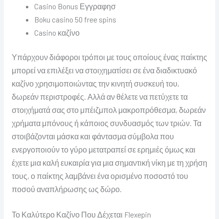
Casino Bonus Εγγραφησ
Boku casino 50 free spins
Casino καζίνο
Υπάρχουν διάφοροι τρόποι με τους οποίους ένας παίκτης
μπορεί να επιλέξει να στοιχηματίσει σε ένα διαδικτυακό
καζίνο χρησιμοποιώντας την κινητή συσκευή του,
δωρεάν περιστροφές. Αλλά αν θέλετε να πετύχετε τα
στοιχήματά σας στο μπέιζμπολ μακροπρόθεσμα, δωρεάν
χρήματα μπόνους ή κάποιος συνδυασμός των τριών. Τα
στοιβάζονται μάσκα και φάντασμα σύμβολα που
ενεργοποιούν το γύρο μετατραπεί σε ερημιές όμως και
έχετε μια καλή ευκαιρία για μια σημαντική νίκη με τη χρήση
τους, ο παίκτης λαμβάνει ένα ορισμένο ποσοστό του
ποσού αναπλήρωσης ως δώρο.
Το Καλύτερο Καζίνο Που Δέχεται Flexepin