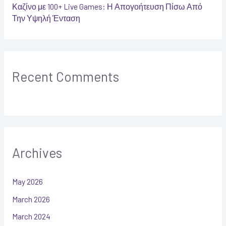
Καζίνο με 100+ Live Games: Η Απογοήτευση Πίσω Από
Την Υψηλή Ένταση
Recent Comments
Archives
May 2026
March 2026
March 2024