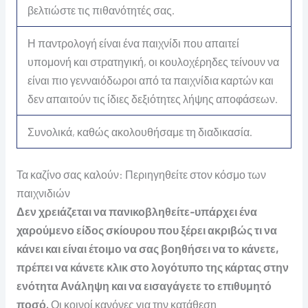
βελτιώστε τις πιθανότητές σας.
Η παντρολογή είναι ένα παιχνίδι που απαιτεί
υπομονή και στρατηγική, οι κουλοχέρηδες τείνουν να
είναι πιο γενναιόδωροι από τα παιχνίδια καρτών και
δεν απαιτούν τις ίδιες δεξιότητες λήψης αποφάσεων.
Συνολικά, καθώς ακολουθήσαμε τη διαδικασία.
Τα καζίνο σας καλούν: Περιηγηθείτε στον κόσμο των
παιχνιδιών
Δεν χρειάζεται να πανικοβληθείτε-υπάρχει ένα
χαρούμενο είδος σκίουρου που ξέρει ακριβώς τι να
κάνει και είναι έτοιμο να σας βοηθήσει να το κάνετε,
πρέπει να κάνετε κλικ στο λογότυπο της κάρτας στην
ενότητα Ανάληψη και να εισαγάγετε το επιθυμητό
ποσό.
Οι κοινοί κανόνες για την κατάθεση