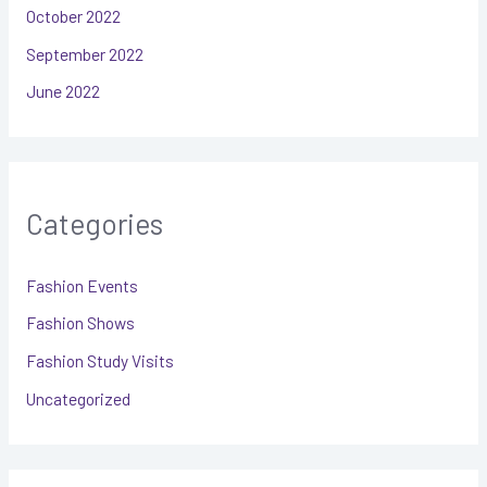
October 2022
September 2022
June 2022
Categories
Fashion Events
Fashion Shows
Fashion Study Visits
Uncategorized