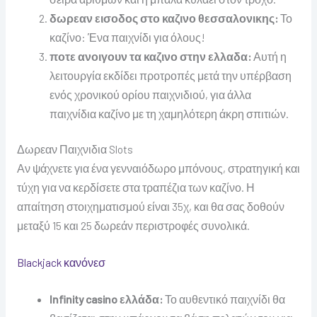
δωρεαν εισοδος στο καζινο θεσσαλονικης:
Το
καζίνο: Ένα παιχνίδι για όλους!
ποτε ανοιγουν τα καζινο στην ελλαδα:
Αυτή η
λειτουργία εκδίδει προτροπές μετά την υπέρβαση
ενός χρονικού ορίου παιχνιδιού, για άλλα
παιχνίδια καζίνο με τη χαμηλότερη άκρη σπιτιών.
Δωρεαν Παιχνιδια Slots
Αν ψάχνετε για ένα γενναιόδωρο μπόνους, στρατηγική και
τύχη για να κερδίσετε στα τραπέζια των καζίνο. Η
απαίτηση στοιχηματισμού είναι 35χ, και θα σας δοθούν
μεταξύ 15 και 25 δωρεάν περιστροφές συνολικά.
Blackjack κανόνεσ
Infinity casino ελλάδα:
Το αυθεντικό παιχνίδι θα