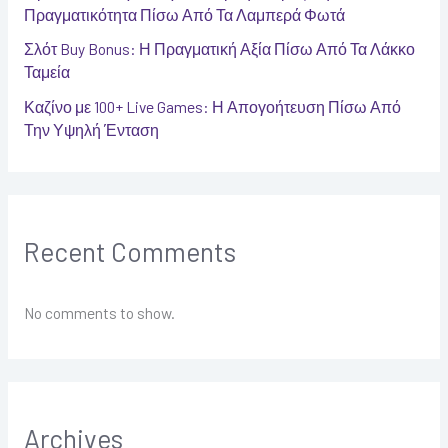
Πραγματικότητα Πίσω Από Τα Λαμπερά Φωτά
Σλότ Buy Bonus: Η Πραγματική Αξία Πίσω Από Τα Λάκκο
Ταμεία
Καζίνο με 100+ Live Games: Η Απογοήτευση Πίσω Από
Την Υψηλή Ένταση
Recent Comments
No comments to show.
Archives