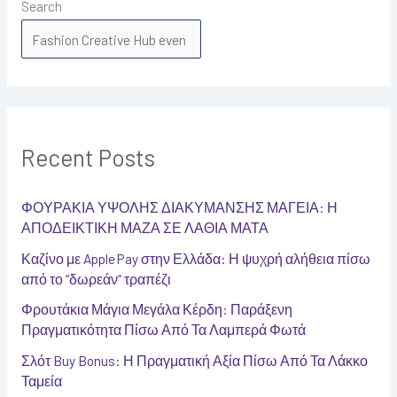
Search
SEARCH
Recent Posts
ΦΟΥΡΑΚΙΑ ΥΨΟΛΗΣ ΔΙΑΚΥΜΑΝΣΗΣ ΜΑΓΕΙΑ: Η
ΑΠΟΔΕΙΚΤΙΚΗ ΜΑΖΑ ΣΕ ΛΑΘΙΑ ΜΑΤΑ
Καζίνο με Apple Pay στην Ελλάδα: Η ψυχρή αλήθεια πίσω
από το “δωρεάν” τραπέζι
Φρουτάκια Μάγια Μεγάλα Κέρδη: Παράξενη
Πραγματικότητα Πίσω Από Τα Λαμπερά Φωτά
Σλότ Buy Bonus: Η Πραγματική Αξία Πίσω Από Τα Λάκκο
Ταμεία