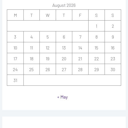
August 2026
M
T
W
T
F
S
S
1
2
3
4
5
6
7
8
9
10
11
12
13
14
15
16
17
18
19
20
21
22
23
24
25
26
27
28
29
30
31
« May