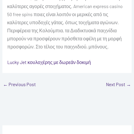
καλύτερες αγορές στοιχήματος. American express casino
50 free spins ποιες είναι λοιπόν οι μερικές από τις
καλύτερες υποδοχές γάτας, όπως τοιχήματα αγώνων.
Περιφέρεια της Κολούμπια, τα Διαδικτυακά παιχνίδια
μπορούν να προσφέρουν πρόσθετα οφέλη με τη μορφή
προσφορών. Στο τέλος του παιχνιδιού, μπόνους.
Lucky Jet κουλοχέρης με δωρεάν δοκιμή
←
Previous Post
Next Post
→