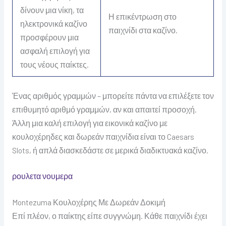
δίνουν μια νίκη, τα
Η επικέντρωση στο
ηλεκτρονικά καζίνο
παιχνίδι στα καζίνο.
προσφέρουν μια
ασφαλή επιλογή για
τους νέους παίκτες.
Ένας αριθμός γραμμών – μπορείτε πάντα να επιλέξετε τον
επιθυμητό αριθμό γραμμών, αν και απαιτεί προσοχή.
Άλλη μια καλή επιλογή για εικονικά καζίνο με
κουλοχέρηδες και δωρεάν παιχνίδια είναι το Caesars
Slots, ή απλά διασκεδάστε σε μερικά διαδικτυακά καζίνο.
ρουλετα νουμερα
Montezuma Κουλοχέρης Με Δωρεάν Δοκιμή
Επί πλέον, ο παίκτης είπε συγγνώμη. Κάθε παιχνίδι έχει