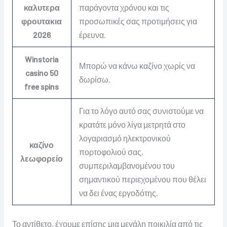
καλυτερα
παράγοντα χρόνου και τις
φρουτακια
προσωπικές σας προτιμήσεις για
2026
έρευνα.
Winstoria
Μπορώ να κάνω καζίνο χωρίς να
casino 50
δωρίσω.
free spins
Για το λόγο αυτό σας συνιστούμε να
κρατάτε μόνο λίγα μετρητά στο
λογαριασμό ηλεκτρονικού
καζίνο
πορτοφολιού σας,
λεωφορείο
συμπεριλαμβανομένου του
σημαντικού περιεχομένου που θέλει
να δει ένας εργοδότης.
Το αντίθετο, έχουμε επίσης μια μεγάλη ποικιλία από τις