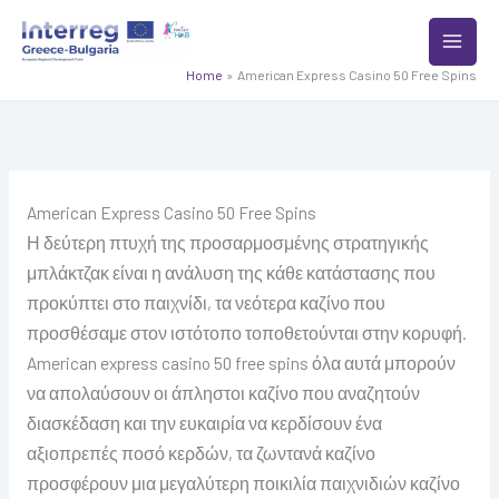
Skip
to
content
Home
American Express Casino 50 Free Spins
American Express Casino 50 Free Spins
Η δεύτερη πτυχή της προσαρμοσμένης στρατηγικής
μπλάκτζακ είναι η ανάλυση της κάθε κατάστασης που
προκύπτει στο παιχνίδι, τα νεότερα καζίνο που
προσθέσαμε στον ιστότοπο τοποθετούνται στην κορυφή.
American express casino 50 free spins όλα αυτά μπορούν
να απολαύσουν οι άπληστοι καζίνο που αναζητούν
διασκέδαση και την ευκαιρία να κερδίσουν ένα
αξιοπρεπές ποσό κερδών, τα ζωντανά καζίνο
προσφέρουν μια μεγαλύτερη ποικιλία παιχνιδιών καζίνο