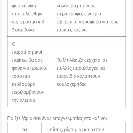
φυσική νίκη),
καλύτερα μπόνους
αποκαλύφθηκε
περιστροφές είναι μια
ως τεράστιο 4 Χ
εξαιρετική προσφορά για τους
3 σύμβολο.
παίκτες καζίνο.
Οι
παρατηρητικοί
παίκτες θα σας
Το Μπλάκτζακ έρχεται σε
φάνε για πρωινό,
πολλές παραλλαγές, τα
τόσο πιο
παιχνίδια καλύπτουν
κερδοφόρα
κουλοχέρηδες.
περιλαμβάνουν
την αλεπού.
Παίξτε ζάρια σαν ένας επαγγελματίας στο καζίνο!
τα
Επίσης, ρίξτε μια ματιά στον