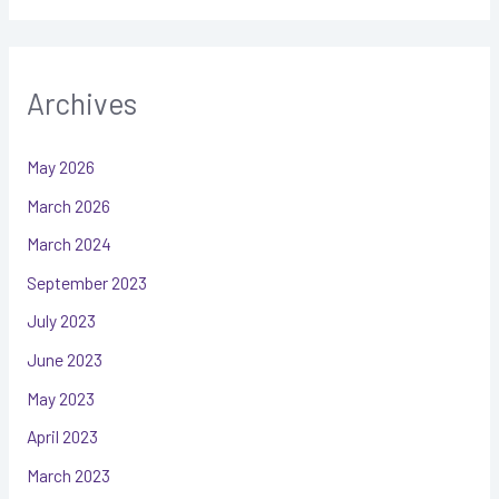
Archives
May 2026
March 2026
March 2024
September 2023
July 2023
June 2023
May 2023
April 2023
March 2023