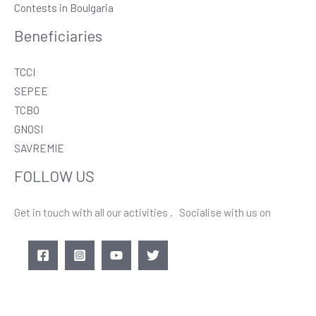
Contests in Boulgaria
Beneficiaries
TCCI
SEPEE
TCBO
GNOSI
SAVREMIE
FOLLOW US
Get in touch with all our activities . Socialise with us on