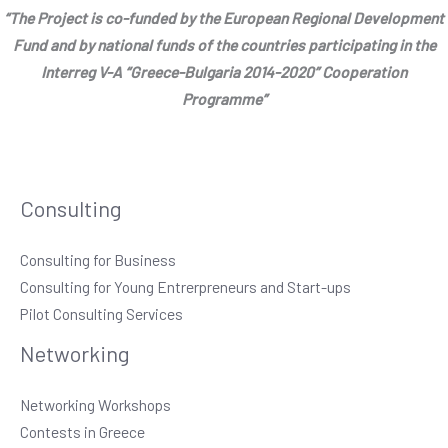
“The Project is co-funded by the European Regional Development
Fund and by national funds of the countries participating in the
Interreg V-A “Greece-Bulgaria 2014-2020” Cooperation
Programme”
Consulting
Consulting for Business
Consulting for Young Entrerpreneurs and Start-ups
Pilot Consulting Services
Networking
Networking Workshops
Contests in Greece