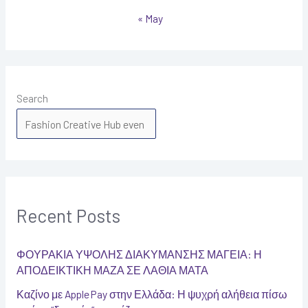
« May
Search
SEARCH
Recent Posts
ΦΟΥΡΑΚΙΑ ΥΨΟΛΗΣ ΔΙΑΚΥΜΑΝΣΗΣ ΜΑΓΕΙΑ: Η
ΑΠΟΔΕΙΚΤΙΚΗ ΜΑΖΑ ΣΕ ΛΑΘΙΑ ΜΑΤΑ
Καζίνο με Apple Pay στην Ελλάδα: Η ψυχρή αλήθεια πίσω