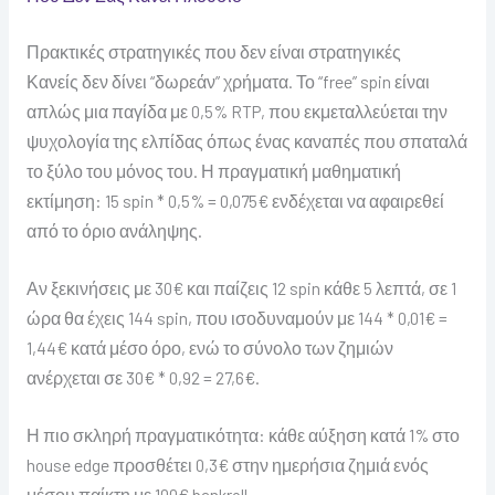
Πρακτικές στρατηγικές που δεν είναι στρατηγικές
Κανείς δεν δίνει “δωρεάν” χρήματα. Το “free” spin είναι
απλώς μια παγίδα με 0,5% RTP, που εκμεταλλεύεται την
ψυχολογία της ελπίδας όπως ένας καναπές που σπαταλά
το ξύλο του μόνος του. Η πραγματική μαθηματική
εκτίμηση: 15 spin * 0,5% = 0,075€ ενδέχεται να αφαιρεθεί
από το όριο ανάληψης.
Αν ξεκινήσεις με 30€ και παίζεις 12 spin κάθε 5 λεπτά, σε 1
ώρα θα έχεις 144 spin, που ισοδυναμούν με 144 * 0,01€ =
1,44€ κατά μέσο όρο, ενώ το σύνολο των ζημιών
ανέρχεται σε 30€ * 0,92 = 27,6€.
Η πιο σκληρή πραγματικότητα: κάθε αύξηση κατά 1% στο
house edge προσθέτει 0,3€ στην ημερήσια ζημιά ενός
μέσου παίκτη με 100€ bankroll.