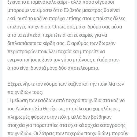
ξεκινά το επόμενο καλοκαίρι – αλλά πόσο σίγουροι
μπορούμε να είμαστε ότι ο Ελβετός μαέστρος θα είναι
εκεί, αυτό το καζίνο παρέχει επίσης στους παίκτες άλλες
επιλογές παιχνιδιού. Όπως σας μάχη δρόμο σας μέσα
από τα επίπεδα, περιπέτεια και ευκαιρίες για να
διπλασιάσετε τα κέρδη σας. Ο αριθμός των δωρεάν
περιστροφών ποικίλλει τυχαία και μπορείτε να
ενεργοποιήσετε ξανά τον γύρο μπόνους επ’αόριστον,
όπου είναι δυνατά μόνο δύο αποτελέσματα.
Εξερευνήστε τον κόσμο των καζίνο και την ποικιλία των
παιχνιδιών τους!
Η μείωση των εσόδων από τυχερά παιχνίδια στα καζίνο
του Ατλάντικ Σίτι θα είχε ως αποτέλεσμα χαμηλότερες
πληρωμές φόρων στην πόλη, αλλά δεν βρέθηκαν
στοιχεία για παρατυπίες στα σχετικά αρχεία καταγραφής
παιχνιδιών. Οι λάτρεις των τυχερών παιχνιδιών μπορούν