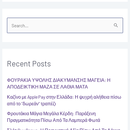
S
e
a
r
c
Recent Posts
h
f
ΦΟΥΡΑΚΙΑ ΥΨΟΛΗΣ ΔΙΑΚΥΜΑΝΣΗΣ ΜΑΓΕΙΑ: Η
o
ΑΠΟΔΕΙΚΤΙΚΗ ΜΑΖΑ ΣΕ ΛΑΘΙΑ ΜΑΤΑ
r
Καζίνο με Apple Pay στην Ελλάδα: Η ψυχρή αλήθεια πίσω
:
από το “δωρεάν” τραπέζι
Φρουτάκια Μάγια Μεγάλα Κέρδη: Παράξενη
Πραγματικότητα Πίσω Από Τα Λαμπερά Φωτά