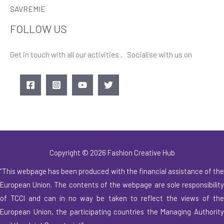
SAVREMIE
FOLLOW US
Get in touch with all our activities . Socialise with us on
Copyright © 2026 Fashion Creative Hub
“This webpage has been produced with the financial assistance of the
European Union. The contents of
the webpage are sole responsibilit
of TCCI and can in no way be taken to reflect the
views of th
European Union, the participating countries the Managing Authority