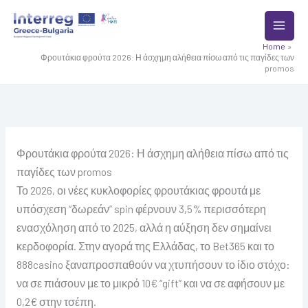
Skip
to
content
Home
Φρουτάκια φρούτα 2026: Η άσχημη αλήθεια πίσω από τις παγίδες των
promos
Φρουτάκια φρούτα 2026: Η άσχημη αλήθεια πίσω από τις
παγίδες των promos
Το 2026, οι νέες κυκλοφορίες φρουτάκιας φρουτά με
υπόσχεση “δωρεάν” spin φέρνουν 3,5% περισσότερη
ενασχόληση από το 2025, αλλά η αύξηση δεν σημαίνει
κερδοφορία. Στην αγορά της Ελλάδας, το Bet365 και το
888casino ξαναπροσπαθούν να χτυπήσουν το ίδιο στόχο:
να σε πιάσουν με το μικρό 10€ “gift” και να σε αφήσουν με
0,2€ στην τσέπη.