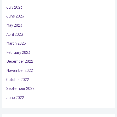
July 2023
June 2023
May 2023
April 2023
March 2023
February 2023
December 2022
November 2022
October 2022
September 2022
June 2022