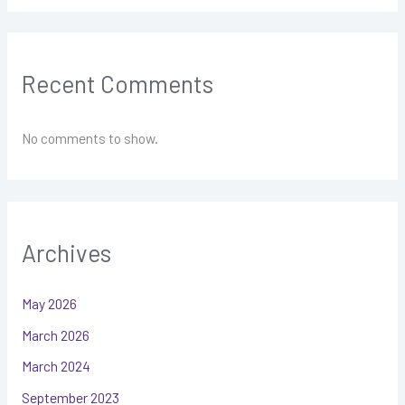
Recent Comments
No comments to show.
Archives
May 2026
March 2026
March 2024
September 2023