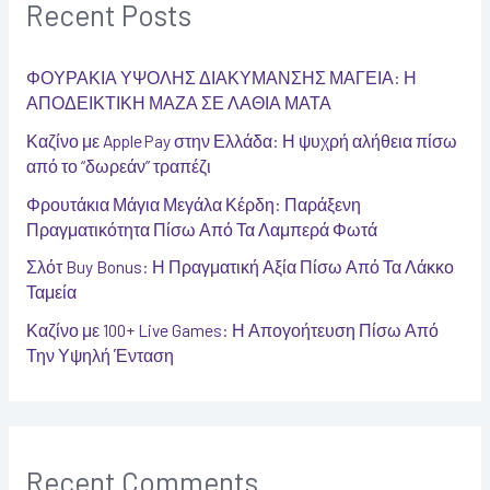
Recent Posts
h
f
ΦΟΥΡΑΚΙΑ ΥΨΟΛΗΣ ΔΙΑΚΥΜΑΝΣΗΣ ΜΑΓΕΙΑ: Η
o
ΑΠΟΔΕΙΚΤΙΚΗ ΜΑΖΑ ΣΕ ΛΑΘΙΑ ΜΑΤΑ
r
Καζίνο με Apple Pay στην Ελλάδα: Η ψυχρή αλήθεια πίσω
:
από το “δωρεάν” τραπέζι
Φρουτάκια Μάγια Μεγάλα Κέρδη: Παράξενη
Πραγματικότητα Πίσω Από Τα Λαμπερά Φωτά
Σλότ Buy Bonus: Η Πραγματική Αξία Πίσω Από Τα Λάκκο
Ταμεία
Καζίνο με 100+ Live Games: Η Απογοήτευση Πίσω Από
Την Υψηλή Ένταση
Recent Comments