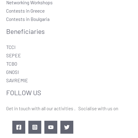
Networking Workshops
Contests in Greece
Contests in Boulgaria
Beneficiaries
TCCI
SEPEE
TCBO
GNOSI
SAVREMIE
FOLLOW US
Get in touch with all our activities . Socialise with us on