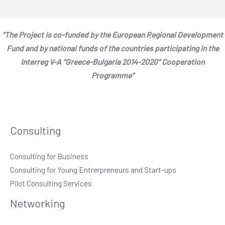
“The Project is co-funded by the European Regional Development
Fund and by national funds of the countries participating in the
Interreg V-A “Greece-Bulgaria 2014-2020” Cooperation
Programme”
Consulting
Consulting for Business
Consulting for Young Entrerpreneurs and Start-ups
Pilot Consulting Services
Networking