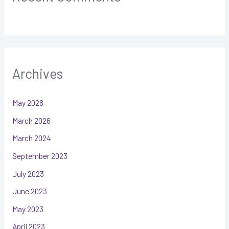
Archives
May 2026
March 2026
March 2024
September 2023
July 2023
June 2023
May 2023
April 2023