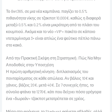
Το Bet365, σε μια νέα καμπάνια, παγίζει το 0,5%
πιθανότητα νίκης σε τζακποτ 10.000€, καθώς η διαφορά
μεταξύ 0,5% και 0,2% είναι μικρότερη από το πλάσι του
κουμπιού. Ακόμα και το νέο «VIP» πακέτο σε κάποιο
ντετερμίνισμα 3× είναι απλώς ένα ψεύτικο πέπλο πάνω
στο κακό.
Από την Πρακτική Σκέψη στη Στρατηγική: Πώς Να Μην
Αποδοθείς στην Υποσχέση
Η πρώτη αριθμητική κίνηση: διπλασιασμός του
πονταρίσματος σε κάθε απώλεια. Αν βάλεις 10€ και
χάνεις, βάζεις 20€, μετά 40€. Σε 7 συνεχείς ήττες, το
σύνολο φτάνει τα 1270€, κάτι που δείχνει πόσο γρήγορα
ένα «δωρεάν» τζακποτ μετατρέπεται σε χρέος.
Μέσα στο φρόνημα, το Starburst φαίνεται αβλαβές, αλλά