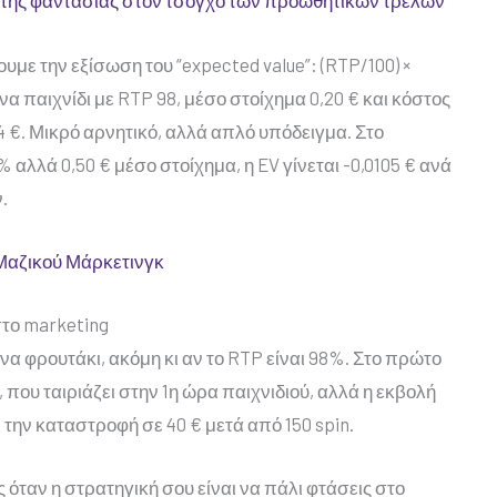
 της φαντασίας στον τσόγχο των προωθητικών τρελών
υμε την εξίσωση του “expected value”: (RTP/100) ×
ένα παιχνίδι με RTP 98, μέσο στοίχημα 0,20 € και κόστος
,004 €. Μικρό αρνητικό, αλλά απλό υπόδειγμα. Στο
% αλλά 0,50 € μέσο στοίχημα, η EV γίνεται -0,0105 € ανά
.
 Μαζικού Μάρκετινγκ
στο marketing
ένα φρουτάκι, ακόμη κι αν το RTP είναι 98%. Στο πρώτο
 που ταιριάζει στην 1η ώρα παιχνιδιού, αλλά η εκβολή
 την καταστροφή σε 40 € μετά από 150 spin.
ές όταν η στρατηγική σου είναι να πάλι φτάσεις στο