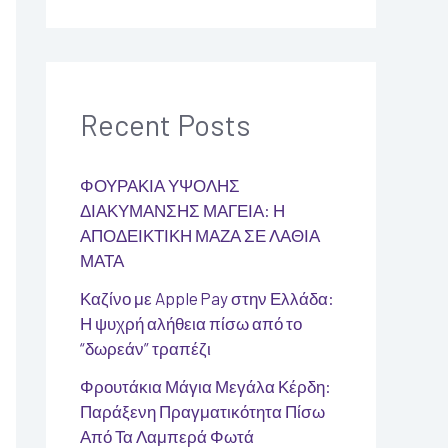
Recent Posts
ΦΟΥΡΑΚΙΑ ΥΨΟΛΗΣ
ΔΙΑΚΥΜΑΝΣΗΣ ΜΑΓΕΙΑ: Η
ΑΠΟΔΕΙΚΤΙΚΗ ΜΑΖΑ ΣΕ ΛΑΘΙΑ
ΜΑΤΑ
Καζίνο με Apple Pay στην Ελλάδα:
Η ψυχρή αλήθεια πίσω από το
“δωρεάν” τραπέζι
Φρουτάκια Μάγια Μεγάλα Κέρδη:
Παράξενη Πραγματικότητα Πίσω
Από Τα Λαμπερά Φωτά