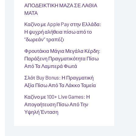
r
ΑΠΟΔΕΙΚΤΙΚΗ ΜΑΖΑ ΣΕ ΛΑΘΙΑ
ΜΑΤΑ
:
Καζίνο με Apple Pay στην Ελλάδα:
Η ψυχρή αλήθεια πίσω από το
“δωρεάν” τραπέζι
Φρουτάκια Μάγια Μεγάλα Κέρδη:
Παράξενη Πραγματικότητα Πίσω
Από Τα Λαμπερά Φωτά
Σλότ Buy Bonus: Η Πραγματική
Αξία Πίσω Από Τα Λάκκο Ταμεία
Καζίνο με 100+ Live Games: Η
Απογοήτευση Πίσω Από Την
Υψηλή Ένταση