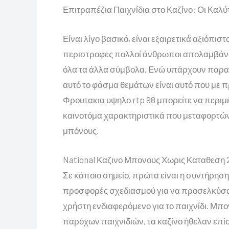
Επιτραπέζια Παιχνίδια στο Καζίνο: Οι Καλ
Είναι λίγο βασικό, είναι εξαιρετικά αξιόπισ
περιστροφες πολλοί άνθρωποι απολαμβάνουν
όλα τα άλλα σύμβολα. Ενώ υπάρχουν παραλ
αυτό το φάσμα θεμάτων είναι αυτό που με 
Φρουτακια υψηλο rtp 98 μπορείτε να περιμ
καινοτόμα χαρακτηριστικά που μεταφορτώνο
μπόνους.
National Καζινο Μπονους Χωρις Καταθεση 
Σε κάποιο σημείο, πρώτα είναι η συντήρηση 
προσφορές σχεδιασμού για να προσελκύσου
χρήστη ενδιαφερόμενο για το παιχνίδι. Μπον
παρόχων παιχνιδιών, τα καζίνο ήθελαν επί