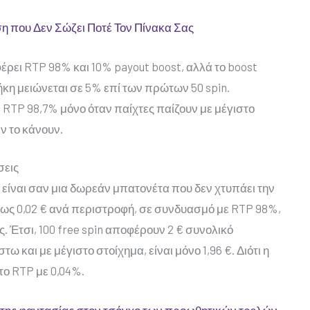
 που Δεν Σώζει Ποτέ Τον Πίνακα Σας
φέρει RTP 98% και 10% payout boost, αλλά το boost
ήκη μειώνεται σε 5% επί των πρώτων 50 spin.
νει RTP 98,7% μόνο όταν παίχτες παίζουν με μέγιστο
ν το κάνουν.
σεις
, είναι σαν μια δωρεάν μπατονέτα που δεν χτυπάει την
ως 0,02 € ανά περιστροφή, σε συνδυασμό με RTP 98%,
. Έτσι, 100 free spin αποφέρουν 2 € συνολικό
 και με μέγιστο στοίχημα, είναι μόνο 1,96 €. Διότι η
το RTP με 0,04%.