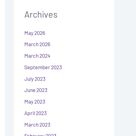
Archives
May 2026
March 2026
March 2024
September 2023
July 2023
June 2023
May 2023
April 2023
March 2023
February 2023