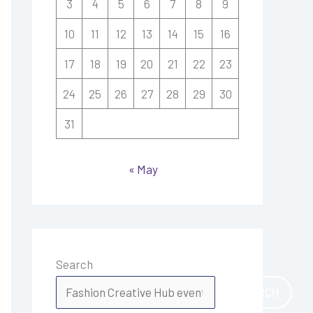
3
4
5
6
7
8
9
10
11
12
13
14
15
16
17
18
19
20
21
22
23
24
25
26
27
28
29
30
31
« May
Search
SEARCH