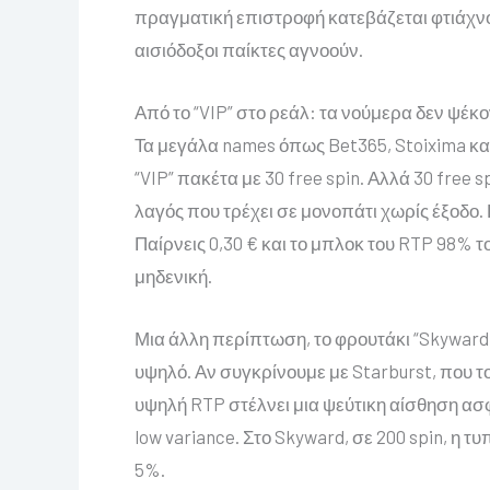
πραγματική επιστροφή κατεβάζεται φτιάχνον
αισιόδοξοι παίκτες αγνοούν.
Από το “VIP” στο ρεάλ: τα νούμερα δεν ψέκο
Τα μεγάλα names όπως Bet365, Stoixima κα
“VIP” πακέτα με 30 free spin. Αλλά 30 free s
λαγός που τρέχει σε μονοπάτι χωρίς έξοδο. Εά
Παίρνεις 0,30 € και το μπλοκ του RTP 98% 
μηδενική.
Μια άλλη περίπτωση, το φρουτάκι “Skyward F
υψηλό. Αν συγκρίνουμε με Starburst, που τ
υψηλή RTP στέλνει μια ψεύτικη αίσθηση ασ
low variance. Στο Skyward, σε 200 spin, η τ
5%.