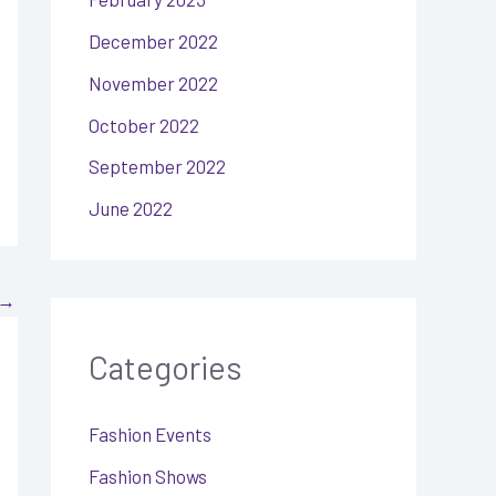
December 2022
November 2022
October 2022
September 2022
June 2022
→
Categories
Fashion Events
Fashion Shows