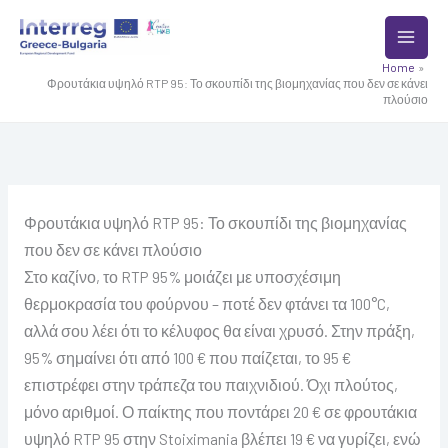
Skip
to
content
Home
Φρουτάκια υψηλό RTP 95: Το σκουπίδι της βιομηχανίας που δεν σε κάνει
πλούσιο
Φρουτάκια υψηλό RTP 95: Το σκουπίδι της βιομηχανίας
που δεν σε κάνει πλούσιο
Στο καζίνο, το RTP 95% μοιάζει με υποσχέσιμη
θερμοκρασία του φούρνου – ποτέ δεν φτάνει τα 100°C,
αλλά σου λέει ότι το κέλυφος θα είναι χρυσό. Στην πράξη,
95% σημαίνει ότι από 100 € που παίζεται, το 95 €
επιστρέφει στην τράπεζα του παιχνιδιού. Όχι πλούτος,
μόνο αριθμοί. Ο παίκτης που ποντάρει 20 € σε φρουτάκια
υψηλό RTP 95 στην Stoiximania βλέπει 19 € να γυρίζει, ενώ