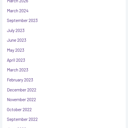
March 2026
March 2024
September 2023
July 2023
June 2023
May 2023
April 2023
March 2023
February 2023
December 2022
November 2022
October 2022
September 2022