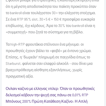
ότι η μέγιστη αποδοτικότητα του παίκτη προκύπτει όταν
το bankroll είναι τουλάχιστον 30 × την ελάχιστη στοίχημα.
Σε ένα RTP 95% slot, 30 × 5 € = 150 € προσφέρει ευκαιρία
επιβίωσης, όχι κέρδους. Άρα το 30% του bankroll είναι η
«συμμετοχή» που ζητά το σύστημα για τη βίβλο.
Τα high‑RTP φρουτάκια στέλνουν ένα μήνυμα: οι
προωθητές έχουν βάλει το «φοβό» με έντονο χρώμα.
Επίσης, η “δωρεάν” πληρωμή σε παιχνίδια όπως το
Starburst, φαίνεται σαν ελαφρύ αλκοόλ – σου δίνει μια
βραχυπρόθεσμη αίσθηση εξαντλήσεως, χωρίς
πραγματική αξία.
Ονλαιν καζινο με ελληνας ντιλερ: Όταν οι προωθητικές
δελεσμοί κόβουν την ψυχή σας πάνω σε 0,01% RTP
Μπόνους 200% Πρώτη Κατάθεση Καζίνο: Η Απλή