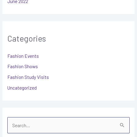
June 2022
Categories
Fashion Events
Fashion Shows
Fashion Study Visits
Uncategorized
S
e