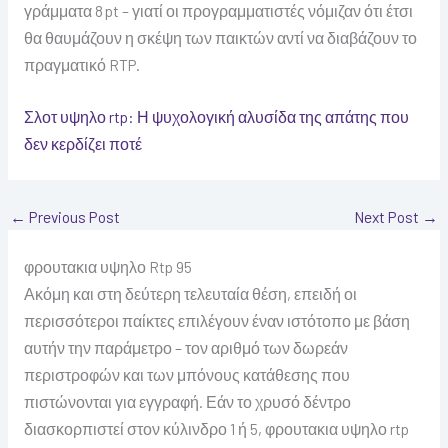
γράμματα 8 pt – γιατί οι προγραμματιστές νόμιζαν ότι έτσι
θα θαυμάζουν η σκέψη των παικτών αντί να διαβάζουν το
πραγματικό RTP.
Σλοτ υψηλο rtp: Η ψυχολογική αλυσίδα της απάτης που
δεν κερδίζει ποτέ
←
Previous Post
Next Post
→
φρουτακια υψηλο Rtp 95
Ακόμη και στη δεύτερη τελευταία θέση, επειδή οι
περισσότεροι παίκτες επιλέγουν έναν ιστότοπο με βάση
αυτήν την παράμετρο – τον αριθμό των δωρεάν
περιστροφών και των μπόνους κατάθεσης που
πιστώνονται για εγγραφή. Εάν το χρυσό δέντρο
διασκορπιστεί στον κύλινδρο 1 ή 5, φρουτακια υψηλο rtp