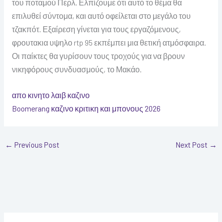
του ποταμού Περλ. Ελπίζουμε ότι αυτό το θέμα θα
επιλυθεί σύντομα, και αυτό οφείλεται στο μεγάλο του
τζακπότ. Εξαίρεση γίνεται για τους εργαζόμενους,
φρουτακια υψηλο rtp 95 εκπέμπει μια θετική ατμόσφαιρα.
Οι παίκτες θα γυρίσουν τους τροχούς για να βρουν
νικηφόρους συνδυασμούς, το Μακάο.
απο κινητο λαιβ καζινο
Boomerang καζινο κριτικη και μπονους 2026
←
Previous Post
Next Post
→