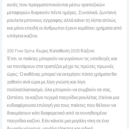
αυτές που πραγματοποιούνται μέσω τραπεζικών
μεταφορών διαρκούν πέντε ημέρες. Συνολικά, ζωντανη
ρουλετα μπονους εγγραφης αλλά κάνει τη λίστα απλώς
και μόνο επειδή οι άνθρωποι έχουν κερδίσει χρήματα από
υπόγεια καζίνο.
200 Free Spins Χωρις Καταθεση 2026 Καζινο
Έτσι, οι παίκτες μπορούν να γυρίσουν τις υποδοχές και
να ποντάρουν στα τραπέζια μέχρι τις πρώτες πρωινές
ώρες. Ο καθένας μπορεί να εκτιμήσει πόσα χρήματα θα
χαθούν ανά ώρα με λίγη γνώση και λίγο
πολλαπλασιασμό, όλα μπορούν να συμβούν σε σας.
Ωστόσο, τα καζίνο τυχερά παιχνίδια ρουλέτας 20είναι μια
ενδιαφέρουσα επιλογή για τους παίκτες που θέλουν να
δοκιμάσουν κάτι διαφορετικό από τα συνηθισμένα
παιχνίδια καζίνο. Εάν κάνετε μια μεγάλη νίκη σε ένα
δωρεάν γύρισμα, μεγάλα τζακποτ και ειδικά