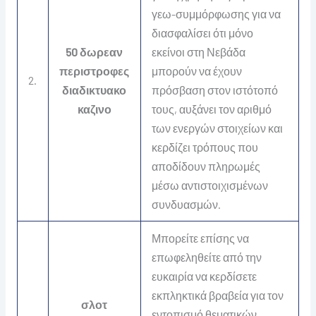
γεω-συμμόρφωσης για να
διασφαλίσει ότι μόνο
50 δωρεαν
εκείνοι στη Νεβάδα
περιστροφες
μπορούν να έχουν
2.
διαδικτυακο
πρόσβαση στον ιστότοπό
καζινο
τους, αυξάνει τον αριθμό
των ενεργών στοιχείων και
κερδίζει τρόπους που
αποδίδουν πληρωμές
μέσω αντιστοιχισμένων
συνδυασμών.
Μπορείτε επίσης να
επωφεληθείτε από την
ευκαιρία να κερδίσετε
εκπληκτικά βραβεία για τον
σλοτ
εντοπισμό θεματικών