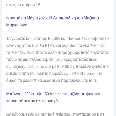
ο καζίνο παίρνει 1 €.
Φρουτάκια Μάγια 2026: Η Απαισιοδίκη του Μαζικού
Μάρκετινγκ
Τα γνωστά brand όπως Bet365 και Novibet δεν κρύβουν το
γεγονός ότι τα υψηλά RTP είναι ακριβώς το νέο “VIP”. Και
το “VIP” δεν είναι τίποτα άλλο παρά χρωματιστό λογότυπο
πάνω σε μια σελίδα γεμάτη με μικρές κυτταρίστικες
αψιμαχίες. Ένα demo slot με RTP 95% μπορεί να φανεί πιο
αβέβαιο από το 5‑λεπτο δωρεάν spin στο Starburst – κι
όμως, τα ρεαλιστικά δεδομένα παραμένουν τα ίδια.
Μπόνους 200 ευρώ + 50 free spins καζίνο: το ψεύτικο
λουκουτάρι που όλοι κυνηγά
Ας κάνουμε ένα αριθμητικό πείραμα: ποντάρεις 50 € σε