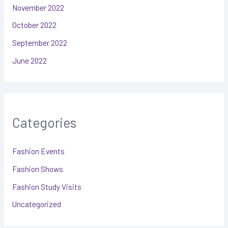
November 2022
October 2022
September 2022
June 2022
Categories
Fashion Events
Fashion Shows
Fashion Study Visits
Uncategorized