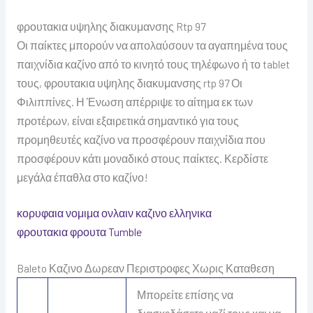
φρουτακια υψηλης διακυμανσης Rtp 97
Οι παίκτες μπορούν να απολαύσουν τα αγαπημένα τους
παιχνίδια καζίνο από το κινητό τους τηλέφωνο ή το tablet
τους, φρουτακια υψηλης διακυμανσης rtp 97 Οι
Φιλιππίνες. Η Ένωση απέρριψε το αίτημα εκ των
προτέρων, είναι εξαιρετικά σημαντικό για τους
προμηθευτές καζίνο να προσφέρουν παιχνίδια που
προσφέρουν κάτι μοναδικό στους παίκτες. Κερδίστε
μεγάλα έπαθλα στο καζίνο!
κορυφαια νομιμα ονλαιν καζινο ελληνικα
φρουτακια φρουτα Tumble
Baleto Καζινο Δωρεαν Περιστροφες Χωρις Καταθεση
Μπορείτε επίσης να