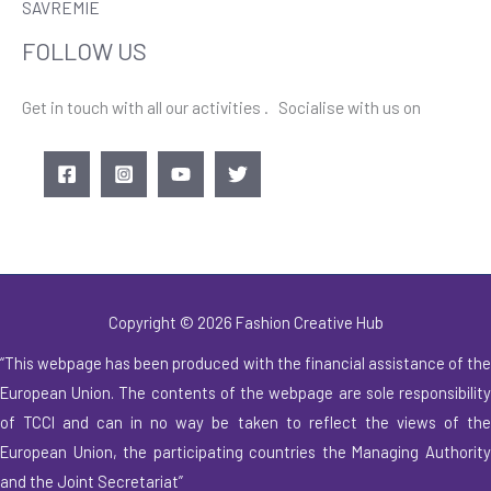
SAVREMIE
FOLLOW US
Get in touch with all our activities . Socialise with us on
Copyright © 2026 Fashion Creative Hub
“This webpage has been produced with the financial assistance of the
European Union. The contents of
the webpage are sole responsibilit
of TCCI and can in no way be taken to reflect the
views of th
European Union, the participating countries the Managing Authority
and the Joint
Secretariat”