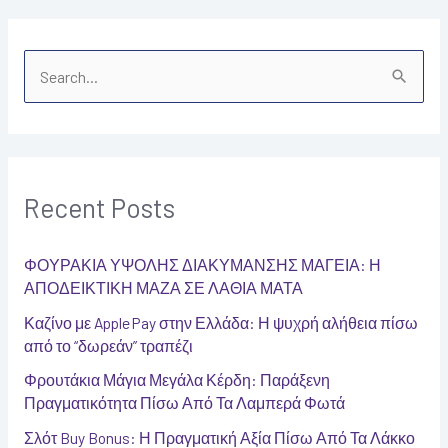
S
e
a
r
c
Recent Posts
h
f
ΦΟΥΡΑΚΙΑ ΥΨΟΛΗΣ ΔΙΑΚΥΜΑΝΣΗΣ ΜΑΓΕΙΑ: Η
o
ΑΠΟΔΕΙΚΤΙΚΗ ΜΑΖΑ ΣΕ ΛΑΘΙΑ ΜΑΤΑ
r
Καζίνο με Apple Pay στην Ελλάδα: Η ψυχρή αλήθεια πίσω
:
από το “δωρεάν” τραπέζι
Φρουτάκια Μάγια Μεγάλα Κέρδη: Παράξενη
Πραγματικότητα Πίσω Από Τα Λαμπερά Φωτά
Σλότ Buy Bonus: Η Πραγματική Αξία Πίσω Από Τα Λάκκο