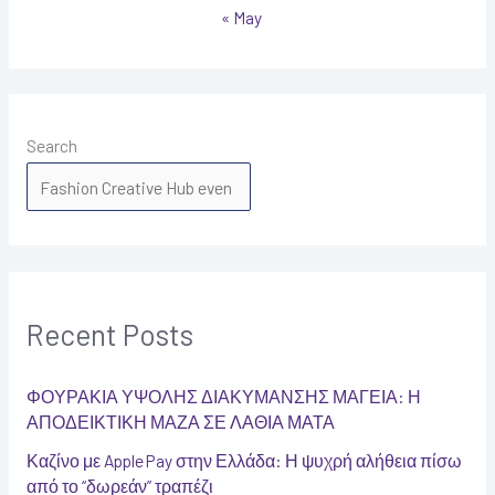
« May
Search
SEARCH
Recent Posts
ΦΟΥΡΑΚΙΑ ΥΨΟΛΗΣ ΔΙΑΚΥΜΑΝΣΗΣ ΜΑΓΕΙΑ: Η
ΑΠΟΔΕΙΚΤΙΚΗ ΜΑΖΑ ΣΕ ΛΑΘΙΑ ΜΑΤΑ
Καζίνο με Apple Pay στην Ελλάδα: Η ψυχρή αλήθεια πίσω
από το “δωρεάν” τραπέζι