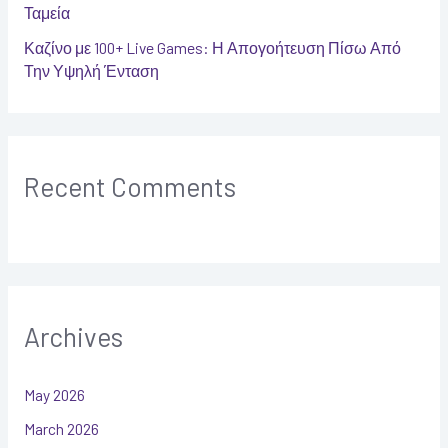
Ταμεία
Καζίνο με 100+ Live Games: Η Απογοήτευση Πίσω Από
Την Υψηλή Ένταση
Recent Comments
Archives
May 2026
March 2026