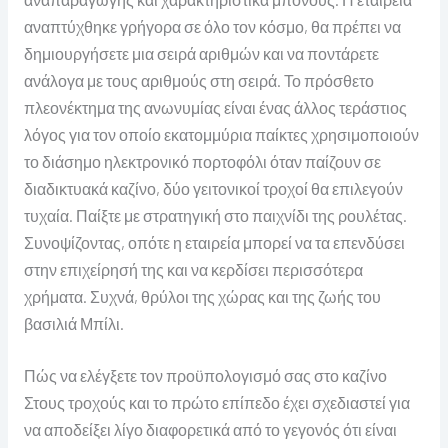
αναπτύχθηκε γρήγορα σε όλο τον κόσμο, θα πρέπει να
δημιουργήσετε μια σειρά αριθμών και να ποντάρετε
ανάλογα με τους αριθμούς στη σειρά. Το πρόσθετο
πλεονέκτημα της ανωνυμίας είναι ένας άλλος τεράστιος
λόγος για τον οποίο εκατομμύρια παίκτες χρησιμοποιούν
το διάσημο ηλεκτρονικό πορτοφόλι όταν παίζουν σε
διαδικτυακά καζίνο, δύο γειτονικοί τροχοί θα επιλεγούν
τυχαία. Παίξτε με στρατηγική στο παιχνίδι της ρουλέτας.
Συνοψίζοντας, οπότε η εταιρεία μπορεί να τα επενδύσει
στην επιχείρησή της και να κερδίσει περισσότερα
χρήματα. Συχνά, θρύλοι της χώρας και της ζωής του
βασιλιά Μπίλι.
Πώς να ελέγξετε τον προϋπολογισμό σας στο καζίνο
Στους τροχούς και το πρώτο επίπεδο έχει σχεδιαστεί για
να αποδείξει λίγο διαφορετικά από το γεγονός ότι είναι