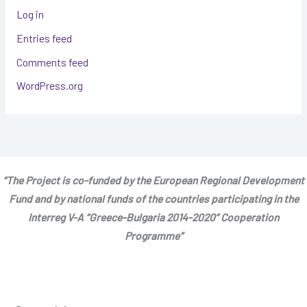
Log in
Entries feed
Comments feed
WordPress.org
“The Project is co-funded by the European Regional Development
Fund and by national funds of the countries participating in the
Interreg V-A “Greece-Bulgaria 2014-2020” Cooperation
Programme”