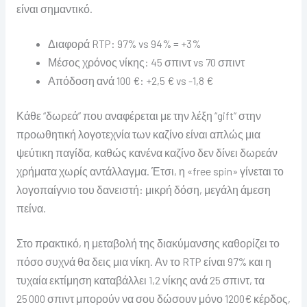
είναι σημαντικό.
Διαφορά RTP: 97% vs 94% = +3%
Μέσος χρόνος νίκης: 45 σπιντ vs 70 σπιντ
Απόδοση ανά 100 €: +2,5 € vs -1,8 €
Κάθε “δωρεά” που αναφέρεται με την λέξη “gift” στην
προωθητική λογοτεχνία των καζίνο είναι απλώς μια
ψεύτικη παγίδα, καθώς κανένα καζίνο δεν δίνει δωρεάν
χρήματα χωρίς αντάλλαγμα. Έτσι, η «free spin» γίνεται το
λογοπαίγνιο του δανειστή: μικρή δόση, μεγάλη άμεση
πείνα.
Στο πρακτικό, η μεταβολή της διακύμανσης καθορίζει το
πόσο συχνά θα δεις μια νίκη. Αν το RTP είναι 97% και η
τυχαία εκτίμηση καταβάλλει 1,2 νίκης ανά 25 σπιντ, τα
25 000 σπιντ μπορούν να σου δώσουν μόνο 1200€ κέρδος,