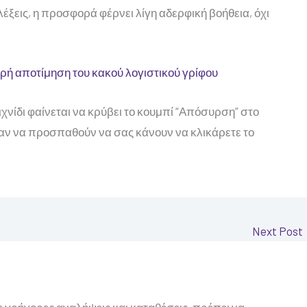
ξεις, η προσφορά φέρνει λίγη αδερφική βοήθεια, όχι
ρή αποτίμηση του κακού λογιστικού γρίφου
χνίδι φαίνεται να κρύβει το κουμπί “Απόσυρση” στο
Σαν να προσπαθούν να σας κάνουν να κλικάρετε το
Next Post
με γρήγορες αναλήψεις και καταθέσεις, πρέπει να