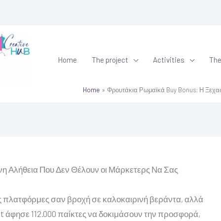
Home
The project
Activities
The
Home
Φρουτάκια Ρωμαϊκά Buy Bonus: Η Ξεχα
η Αλήθεια Που Δεν Θέλουν οι Μάρκετερς Να Σας
ις πλατφόρμες σαν βροχή σε καλοκαιρινή βεράντα, αλλά
Ent άφησε 112.000 παίκτες να δοκιμάσουν την προσφορά,