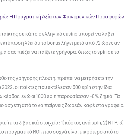
Ευρώ: Η Πραγματική Αξία των Φαινομενικών Προσφορών
” παίκτης σε κάποιο ελληνικό casino μπορεί να λάβει
 εκτύπωση λέει ότι το bonus λήγει μετά από 72 ώρες αν
ημα σας πιέζει να παίξετε γρήγορα, όπως το spin σε το
μύθο της γρήγορης πλούτη, πρέπει να μετρήσετε την
022, οι παίκτες που εκτέλεσαν 500 spin στην ίδια
έρδος, ενώ οι 1000 spin παρουσίασαν -8% ζημιά. Τα
πιο άσχετη από το να παίρνεις δωρεάν καφέ στο γραφείο.
ίτε τα 3 βασικά στοιχεία: 1) κόστος ανά spin, 2) RTP, 3)
το πραγματικό ROI, που συχνά είναι μικρότερο από το