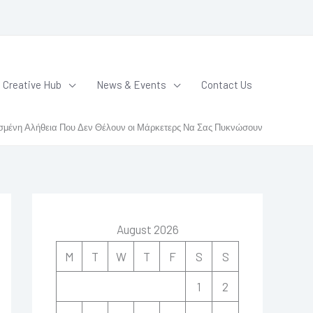
 Creative Hub
News & Events
Contact Us
σμένη Αλήθεια Που Δεν Θέλουν οι Μάρκετερς Να Σας Πυκνώσουν
August 2026
M
T
W
T
F
S
S
1
2