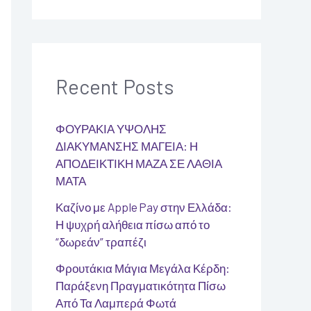
Recent Posts
ΦΟΥΡΑΚΙΑ ΥΨΟΛΗΣ
ΔΙΑΚΥΜΑΝΣΗΣ ΜΑΓΕΙΑ: Η
ΑΠΟΔΕΙΚΤΙΚΗ ΜΑΖΑ ΣΕ ΛΑΘΙΑ
ΜΑΤΑ
Καζίνο με Apple Pay στην Ελλάδα:
Η ψυχρή αλήθεια πίσω από το
“δωρεάν” τραπέζι
Φρουτάκια Μάγια Μεγάλα Κέρδη:
Παράξενη Πραγματικότητα Πίσω
Από Τα Λαμπερά Φωτά