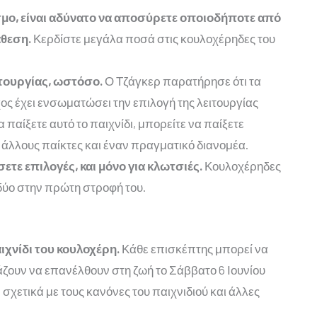
σμο, είναι αδύνατο να αποσύρετε οποιοδήποτε από
άθεση.
Κερδίστε μεγάλα ποσά στις κουλοχέρηδες του
ιτουργίας, ωστόσο.
Ο Τζάγκερ παρατήρησε ότι τα
ος έχει ενσωματώσει την επιλογή της λειτουργίας
 παίξετε αυτό το παιχνίδι, μπορείτε να παίξετε
άλλους παίκτες και έναν πραγματικό διανομέα.
ετε επιλογές, και μόνο για κλωτσιές.
Κουλοχέρηδες
 δύο στην πρώτη στροφή του.
αιχνίδι του κουλοχέρη.
Κάθε επισκέπτης μπορεί να
ιάζουν να επανέλθουν στη ζωή το Σάββατο 6 Ιουνίου
χετικά με τους κανόνες του παιχνιδιού και άλλες