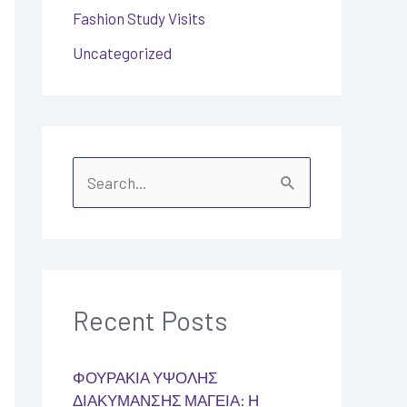
Fashion Study Visits
Uncategorized
S
e
a
r
c
Recent Posts
h
f
ΦΟΥΡΑΚΙΑ ΥΨΟΛΗΣ
o
ΔΙΑΚΥΜΑΝΣΗΣ ΜΑΓΕΙΑ: Η