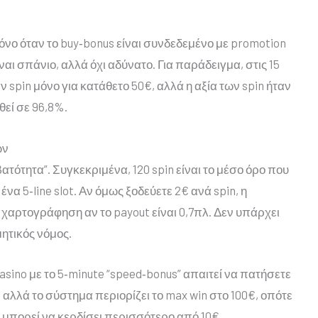
μόνο όταν το buy‑bonus είναι συνδεδεμένο με promotion
ναι σπάνιο, αλλά όχι αδύνατο. Για παράδειγμα, στις 15
spin μόνο για κατάθετο 50€, αλλά η αξία των spin ήταν
θεί σε 96,8%.
ών
ατότητα”. Συγκεκριμένα, 120 spin είναι το μέσο όρο που
 ένα 5‑line slot. Αν όμως ξοδεύετε 2€ ανά spin, η
 χαρτογράφηση αν το payout είναι 0,7πλ. Δεν υπάρχει
ητικός νόμος.
sino με το 5‑minute “speed‑bonus” απαιτεί να πατήσετε
n, αλλά το σύστημα περιορίζει το max win στο 100€, οπότε
ν μπορεί να κερδίσει περισσότερο από 10€.