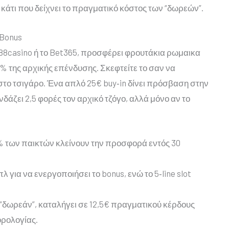
 κάτι που δείχνει το πραγματικό κόστος των “δωρεών”.
 Bonus
888casino ή το Bet365, προσφέρει φρουτάκια ρωμαικα
,8% της αρχικής επένδυσης. Σκεφτείτε το σαν να
στο τσιγάρο. Ένα απλό 25€ buy‑in δίνει πρόσβαση στην
δάζει 2,5 φορές τον αρχικό τζόγο, αλλά μόνο αν το
% των παικτών κλείνουν την προσφορά εντός 30
λ για να ενεργοποιήσει το bonus, ενώ το 5‑line slot
 “δωρεάν”, καταλήγει σε 12,5€ πραγματικού κέρδους
ρολογίας.