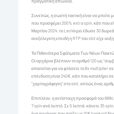
πραγματική απώλεια.
Συνεπώς, η σωστή τακτική είναι να μπείτε 
που προσφέρει 200% extra spin, κάτι που εί
Μαρτίου 2024, το LeoVegas έδωσε 30 δωρεάν 
ανεξέλεγκτη επειδή η RTP του slot είχε αυξη
Τα Πιθανότερα Σφάλματα Των Νέων Παικτ
Οι αρχάριοι βλέπουν το αριθμό 120 ως “συμβ
απαιτείται για να φτάσετε το 8x multiplier σε
επένδυση είναι 240€, κάτι που καταλήγει σε
“χαρτογράφηση” στο slot, απλώς ένας αριθμ
Επιπλέον, η αντίστοιχη προσφορά του 888ca
7 spin ανά λεπτό. Σε 5 λεπτά, κάνετε 35 spi
ένα αρχάριος που παίζει με 10€ bankroll δε