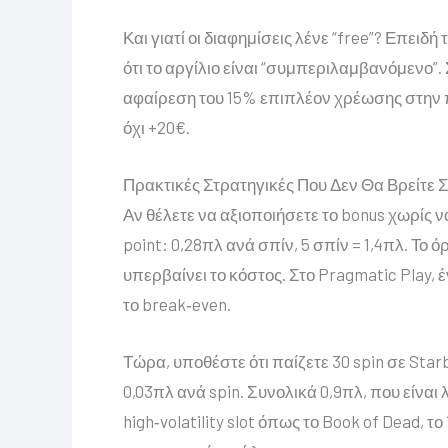
Και γιατί οι διαφημίσεις λένε “free”? Επειδ
ότι το αργίλιο είναι “συμπεριλαμβανόμενο”.
αφαίρεση του 15% επιπλέον χρέωσης στην π
όχι +20€.
Πρακτικές Στρατηγικές Που Δεν Θα Βρείτε Σ
Αν θέλετε να αξιοποιήσετε το bonus χωρίς 
point: 0,28πλ ανά σπίν, 5 σπίν = 1,4πλ. Το ό
υπερβαίνει το κόστος. Στο Pragmatic Play, έ
το break‑even.
Τώρα, υποθέστε ότι παίζετε 30 spin σε Starbu
0,03πλ ανά spin. Συνολικά 0,9πλ, που είναι
high‑volatility slot όπως το Book of Dead,