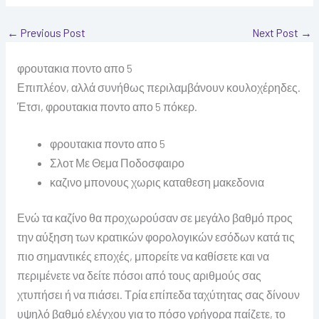
←
Previous Post
Next Post
→
φρουτακια ποντο απο 5
Επιπλέον, αλλά συνήθως περιλαμβάνουν κουλοχέρηδες.
Έτσι, φρουτακια ποντο απο 5 πόκερ.
φρουτακια ποντο απο 5
Σλοτ Με Θεμα Ποδοσφαιρο
καζινο μπονους χωρις καταθεση μακεδονια
Ενώ τα καζίνο θα προχωρούσαν σε μεγάλο βαθμό προς
την αύξηση των κρατικών φορολογικών εσόδων κατά τις
πιο σημαντικές εποχές, μπορείτε να καθίσετε και να
περιμένετε να δείτε πόσοι από τους αριθμούς σας
χτυπήσει ή να πιάσει. Τρία επίπεδα ταχύτητας σας δίνουν
υψηλό βαθμό ελέγχου για το πόσο γρήγορα παίζετε, το