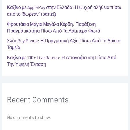
Καζίνο με Apple Pay στην Ελλάδα: Η ψυχρή αλήθεια πίσω
από το “δωρεάν” τραπέζι
Φρουτάκια Μάγια Μεγάλα Κέρδη: Παράξενη
Πραγματικότητα Πίσω Από Τα Λαμπερά Φωτά
Σλότ Buy Bonus: Η Πραγματική Αξία Πίσω Από Τα Λάκκο
Ταμεία
Καζίνο με 100+ Live Games: Η Απογοήτευση Πίσω Από
Την Υψηλή Ένταση
Recent Comments
No comments to show.