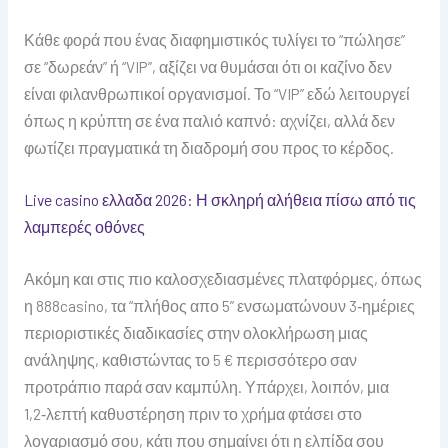
Κάθε φορά που ένας διαφημιστικός τυλίγει το “πώλησε”
σε “δωρεάν” ή “VIP”, αξίζει να θυμάσαι ότι οι καζίνο δεν
είναι φιλανθρωπικοί οργανισμοί. Το “VIP” εδώ λειτουργεί
όπως η κρύπτη σε ένα παλιό καπνό: αχνίζει, αλλά δεν
φωτίζει πραγματικά τη διαδρομή σου προς το κέρδος.
Live casino ελλαδα 2026: Η σκληρή αλήθεια πίσω από τις
λαμπερές οθόνες
Ακόμη και στις πιο καλοσχεδιασμένες πλατφόρμες, όπως
η 888casino, τα “πλήθος απο 5” ενσωματώνουν 3‑ημέριες
περιοριστικές διαδικασίες στην ολοκλήρωση μιας
ανάληψης, καθιστώντας το 5 € περισσότερο σαν
προτράπιο παρά σαν καμπύλη. Υπάρχει, λοιπόν, μια
1,2‑λεπτή καθυστέρηση πριν το χρήμα φτάσει στο
λογαριασμό σου, κάτι που σημαίνει ότι η ελπίδα σου