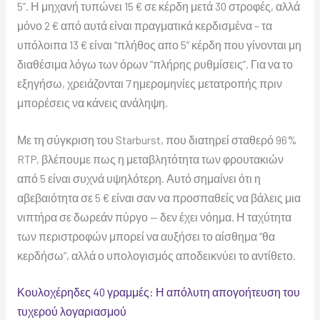
5”. Η μηχανή τυπώνει 15 € σε κέρδη μετά 30 στροφές, αλλά
μόνο 2 € από αυτά είναι πραγματικά κερδισμένα – τα
υπόλοιπα 13 € είναι “πλήθος απο 5” κέρδη που γίνονται μη
διαθέσιμα λόγω των όρων “πλήρης ρυθμίσεις”. Για να το
εξηγήσω, χρειάζονται 7 ημερομηνίες μετατροπής πριν
μπορέσεις να κάνεις ανάληψη.
Με τη σύγκριση του Starburst, που διατηρεί σταθερό 96%
RTP, βλέπουμε πως η μεταβλητότητα των φρουτακιών
από 5 είναι συχνά υψηλότερη. Αυτό σημαίνει ότι η
αβεβαιότητα σε 5 € είναι σαν να προσπαθείς να βάλεις μια
νιπτήρα σε δωρεάν πύργο — δεν έχει νόημα. Η ταχύτητα
των περιστροφών μπορεί να αυξήσει το αίσθημα “θα
κερδήσω”, αλλά ο υπολογισμός αποδεικνύει το αντίθετο.
Κουλοχέρηδες 40 γραμμές: Η απόλυτη απογοήτευση του
τυχερού λογαριασμού