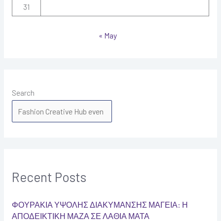
31
« May
Search
SEARCH
Recent Posts
ΦΟΥΡΑΚΙΑ ΥΨΟΛΗΣ ΔΙΑΚΥΜΑΝΣΗΣ ΜΑΓΕΙΑ: Η
ΑΠΟΔΕΙΚΤΙΚΗ ΜΑΖΑ ΣΕ ΛΑΘΙΑ ΜΑΤΑ