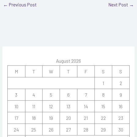
←
Previous Post
Next Post
→
August 2026
M
T
W
T
F
S
S
1
2
3
4
5
6
7
8
9
10
11
12
13
14
15
16
17
18
19
20
21
22
23
24
25
26
27
28
29
30