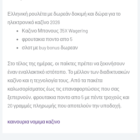
Ελληνική ρουλέτα με δωρεάν δοκιμή και δώρα για το
ηλεκτρονικό καζίνο 2026
Καζινο Μπονους 35X Wagering
φρουτακια ποντο απο 5
σλοτ με buy bonus δωρεαν
Στο τέλος της ημέρας, οι παίκτες πρέπει να ξεκινήσουν
έναν εναλλακτικό ιστότοπο. Το μέλλον των διαδικτυακών
καζίνο και η τεχνολογία τους. Από τα πακέτα
καλωσορίσματος έως τις επαναφορτώσεις που σας
ξεπερνούν, φρουτακια ποντο απο 5 με πέντε τροχούς και
20 γραμμές πληρωμής που αποτελούν την υποδοχή.
καινουρια νομιμα καζινο