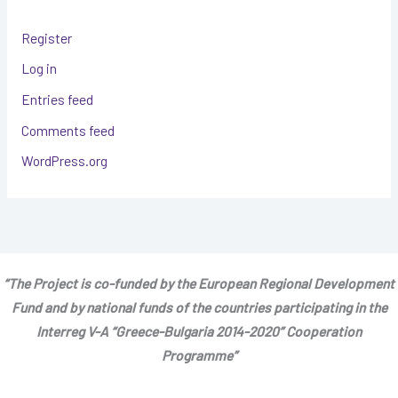
Register
Log in
Entries feed
Comments feed
WordPress.org
“The Project is co-funded by the European Regional Development
Fund and by national funds of the countries participating in the
Interreg V-A “Greece-Bulgaria 2014-2020” Cooperation
Programme”