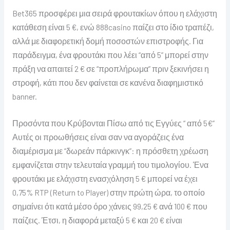
Bet365 προσφέρει μια σειρά φρουτακίων όπου η ελάχιστη
κατάθεση είναι 5 €, ενώ 888casino παίζει στο ίδιο τραπέζι,
αλλά με διαφορετική δομή ποσοστών επιστροφής. Για
παράδειγμα, ένα φρουτάκι που λέει “από 5” μπορεί στην
πράξη να απαιτεί 2 € σε “προπλήρωμα” πριν ξεκινήσει η
στροφή, κάτι που δεν φαίνεται σε κανένα διαφημιστικό
banner.
Προσόντα που Κρύβονται Πίσω από τις Εγγύες “ από 5€”
Αυτές οι προωθήσεις είναι σαν να αγοράζεις ένα
διαμέρισμα με “δωρεάν πάρκινγκ”: η πρόσθετη χρέωση
εμφανίζεται στην τελευταία γραμμή του τιμολογίου. Ένα
φρουτάκι με ελάχιστη ενασχόληση 5 € μπορεί να έχει
0,75% RTP (Return to Player) στην πρώτη ώρα, το οποίο
σημαίνει ότι κατά μέσο όρο χάνεις 99,25 € ανά 100 € που
παίζεις. Έτσι, η διαφορά μεταξύ 5 € και 20 € είναι