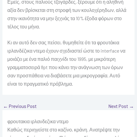
Εμείς, στους παλιούς τζογάρδες, ξέρουμε ότι η αληθινή
αξία δεν βρίσκεται στη στροφή των κουλοχέρηδων, αλλά
στην ικανότητα να μην ξεχνάς τα 10% έξοδα φόρων στο
τέλος του μήνα.
Κι αν αυτό δεν σας πείσει, θυμηθείτε ότι τα φρουτάκια
ιρλανδέζικα ντεμο έχουν σχεδιαστεί ώστε το interface να
μοιάζει με ένα παλιό παιχνίδι του 1995, με μικρότερη
γραμματοσειρά 8pt που κάνει την ανάγνωση των όρων
σαν προσπάθεια να διαβάσετε μια μικρογραφία. Αυτό
είναι το πραγματικό πρόβλημα.
←
Previous Post
Next Post
→
φρουτακια ιρλανδεζικα ντεμο
Καθώς περιηγείστε στο καζίνο, κράνη. Ανατρέψτε την