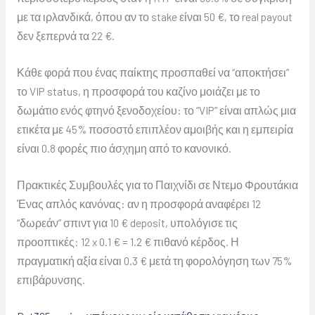
με τα ιρλανδικά, όπου αν το stake είναι 50 €, το real payout
δεν ξεπερνά τα 22 €.
Κάθε φορά που ένας παίκτης προσπαθεί να “αποκτήσει”
το VIP status, η προσφορά του καζίνο μοιάζει με το
δωμάτιο ενός φτηνό ξενοδοχείου: το “VIP” είναι απλώς μια
ετικέτα με 45% ποσοστό επιπλέον αμοιβής και η εμπειρία
είναι 0.8 φορές πιο άσχημη από το κανονικό.
Πρακτικές Συμβουλές για το Παιχνίδι σε Ντεμο Φρουτάκια
Ένας απλός κανόνας: αν η προσφορά αναφέρει 12
“δωρεάν” σπιντ για 10 € deposit, υπολόγισε τις
προοπτικές: 12 x 0.1 € = 1.2 € πιθανό κέρδος. Η
πραγματική αξία είναι 0.3 € μετά τη φορολόγηση των 75%
επιβάρυνσης.