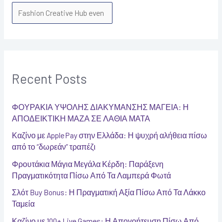
SEARCH
Recent Posts
ΦΟΥΡΑΚΙΑ ΥΨΟΛΗΣ ΔΙΑΚΥΜΑΝΣΗΣ ΜΑΓΕΙΑ: Η
ΑΠΟΔΕΙΚΤΙΚΗ ΜΑΖΑ ΣΕ ΛΑΘΙΑ ΜΑΤΑ
Καζίνο με Apple Pay στην Ελλάδα: Η ψυχρή αλήθεια πίσω
από το “δωρεάν” τραπέζι
Φρουτάκια Μάγια Μεγάλα Κέρδη: Παράξενη
Πραγματικότητα Πίσω Από Τα Λαμπερά Φωτά
Σλότ Buy Bonus: Η Πραγματική Αξία Πίσω Από Τα Λάκκο
Ταμεία
Καζίνο με 100+ Live Games: Η Απογοήτευση Πίσω Από