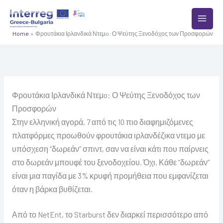
Skip
to
content
Home
Φρουτάκια Ιρλανδικά Ντεμo: Ο Ψεύτης Ξενοδόχος των Προσφορών
Φρουτάκια Ιρλανδικά Ντεμo: Ο Ψεύτης Ξενοδόχος των
Προσφορών
Στην ελληνική αγορά, 7 από τις 10 πιο διαφημιζόμενες
πλατφόρμες προωθούν φρουτάκια ιρλανδέζικα ντεμο με
υπόσχεση “δωρεάν” σπιντ, σαν να είναι κάτι που παίρνεις
στο δωρεάν μπουφέ του ξενοδοχείου. Όχι. Κάθε “δωρεάν”
είναι μια παγίδα με 3% κρυφή προμήθεια που εμφανίζεται
όταν η βάρκα βυθίζεται.
Από το NetEnt, το Starburst δεν διαρκεί περισσότερο από