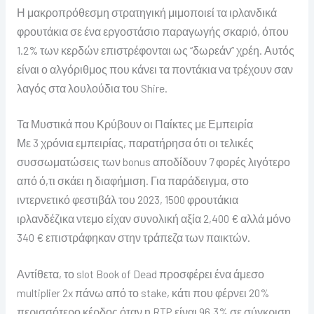
Η μακροπρόθεσμη στρατηγική μιμοποιεί τα ιρλανδικά
φρουτάκια σε ένα εργοστάσιο παραγωγής σκαριό, όπου
1.2% των κερδών επιστρέφονται ως “δωρεάν” χρέη. Αυτός
είναι ο αλγόριθμος που κάνει τα ποντάκια να τρέχουν σαν
λαγός στα λουλούδια του Shire.
Τα Μυστικά που Κρύβουν οι Παίκτες με Εμπειρία
Με 3 χρόνια εμπειρίας, παρατήρησα ότι οι τελικές
συσσωματώσεις των bonus αποδίδουν 7 φορές λιγότερο
από ό,τι σκάει η διαφήμιση. Για παράδειγμα, στο
ιντερνετικό φεστιβάλ του 2023, 1500 φρουτάκια
ιρλανδέζικα ντεμο είχαν συνολική αξία 2,400 € αλλά μόνο
340 € επιστράφηκαν στην τράπεζα των παικτών.
Αντίθετα, το slot Book of Dead προσφέρει ένα άμεσο
multiplier 2x πάνω από το stake, κάτι που φέρνει 20%
περισσότερο κέρδος όταν η RTP είναι 96.3% σε σύγκριση