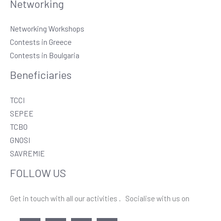
Networking
Networking Workshops
Contests in Greece
Contests in Boulgaria
Beneficiaries
TCCI
SEPEE
TCBO
GNOSI
SAVREMIE
FOLLOW US
Get in touch with all our activities . Socialise with us on